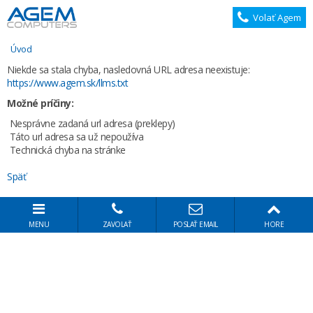
Volať Agem
Úvod
Niekde sa stala chyba, nasledovná URL adresa neexistuje:
https://www.agem.sk/llms.txt
Možné príčiny:
Nesprávne zadaná url adresa (preklepy)
Táto url adresa sa už nepoužíva
Technická chyba na stránke
Späť
MENU
ZAVOLAŤ
POSLAŤ EMAIL
HORE