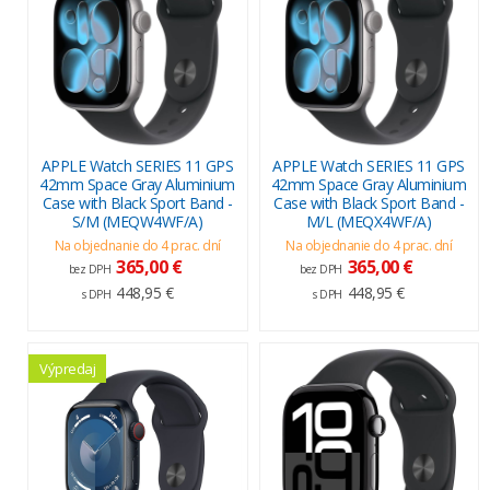
APPLE Watch SERIES 11 GPS
APPLE Watch SERIES 11 GPS
42mm Space Gray Aluminium
42mm Space Gray Aluminium
Case with Black Sport Band -
Case with Black Sport Band -
S/M (MEQW4WF/A)
M/L (MEQX4WF/A)
Na objednanie do 4 prac. dní
Na objednanie do 4 prac. dní
365,00 €
365,00 €
bez DPH
bez DPH
448,95 €
448,95 €
s DPH
s DPH
Výpredaj