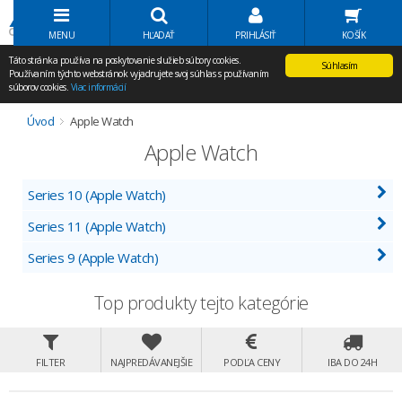
Volať Agem
MENU
HĽADAŤ
PRIHLÁSIŤ
KOŠÍK
Táto stránka používa na poskytovanie služieb súbory cookies.
Súhlasím
Používaním týchto webstránok vyjadrujete svoj súhlas s používaním
súborov cookies.
Viac informácií
Úvod
Apple Watch
Apple Watch
Series 10 (Apple Watch)
Series 11 (Apple Watch)
Series 9 (Apple Watch)
Top produkty tejto kategórie
FILTER
NAJPREDÁVANEJŠIE
PODĽA CENY
IBA DO 24H