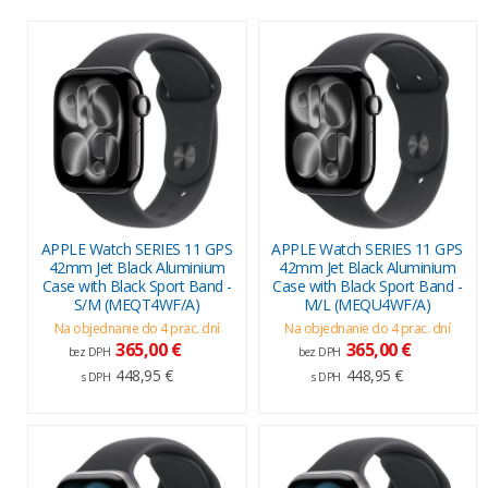
APPLE Watch SERIES 11 GPS
APPLE Watch SERIES 11 GPS
42mm Jet Black Aluminium
42mm Jet Black Aluminium
Case with Black Sport Band -
Case with Black Sport Band -
S/M (MEQT4WF/A)
M/L (MEQU4WF/A)
Na objednanie do 4 prac. dní
Na objednanie do 4 prac. dní
365,00 €
365,00 €
bez DPH
bez DPH
448,95 €
448,95 €
s DPH
s DPH