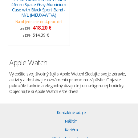
46mm Space Gray Aluminium
Case with Black Sport Band -
M/L (MEUX4WF/A)
Na objednanie do 4 prac. dní
418,20 €
bez DPH
514,39 €
s DPH
Apple Watch
Vylepšite svoj životný štýl s Apple Watch! Sledujte svoje zdravie,
aktivity a dostávajte oznámenia priamo na zápästie. Objavte
pokročilé funkcie a elegantný dizajn tejto inteligentnej hodinky.
Objednajte si Apple Watch ešte dnes!
Kontaktné údaje
Náš tím
Kariéra