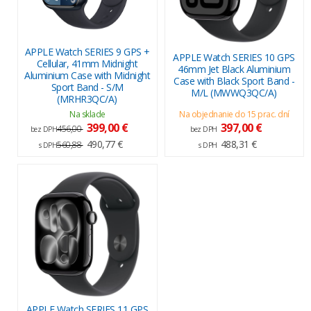
APPLE Watch SERIES 9 GPS +
APPLE Watch SERIES 10 GPS
Cellular, 41mm Midnight
46mm Jet Black Aluminium
Aluminium Case with Midnight
Case with Black Sport Band -
Sport Band - S/M
M/L (MWWQ3QC/A)
(MRHR3QC/A)
Na sklade
Na objednanie do 15 prac. dní
399,00 €
397,00 €
456,00
bez DPH
bez DPH
490,77 €
488,31 €
560,88
s DPH
s DPH
APPLE Watch SERIES 11 GPS