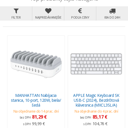
FILTER
NAJPREDÁVANEJŠIE
PODĽA CENY
IBA DO 24H
MANHATTAN Nabíjacia
APPLE Magic Keyboard SK
stanica, 10-port, 120W, biela/
USB-C (2024), Bezdrôtová
šedá
klávesnica (MXCL3SL/A)
Na objednanie do 14 prac. dní
Na objednanie do 4 prac. dní
81,29 €
85,17 €
bez DPH
bez DPH
99,99 €
104,76 €
s DPH
s DPH