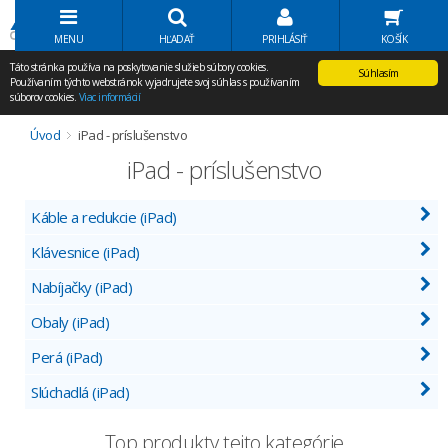
Volať Agem
MENU
HĽADAŤ
PRIHLÁSIŤ
KOŠÍK
Táto stránka používa na poskytovanie služieb súbory cookies.
Súhlasím
Používaním týchto webstránok vyjadrujete svoj súhlas s používaním
súborov cookies.
Viac informácií
Úvod
iPad - príslušenstvo
iPad - príslušenstvo
Káble a redukcie (iPad)
Klávesnice (iPad)
Nabíjačky (iPad)
Obaly (iPad)
Perá (iPad)
Slúchadlá (iPad)
Top produkty tejto kategórie