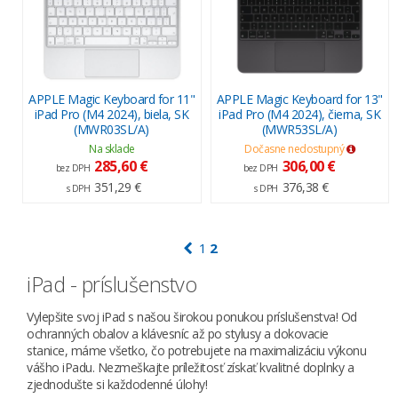
APPLE Magic Keyboard for 11"
APPLE Magic Keyboard for 13"
iPad Pro (M4 2024), biela, SK
iPad Pro (M4 2024), čierna, SK
(MWR03SL/A)
(MWR53SL/A)
Na sklade
Dočasne nedostupný
285,60 €
306,00 €
bez DPH
bez DPH
351,29 €
376,38 €
s DPH
s DPH
1
2
iPad - príslušenstvo
Vylepšite svoj iPad s našou širokou ponukou príslušenstva! Od
ochranných obalov a klávesníc až po stylusy a dokovacie
stanice, máme všetko, čo potrebujete na maximalizáciu výkonu
vášho iPadu. Nezmeškajte príležitosť získať kvalitné doplnky a
zjednodušte si každodenné úlohy!