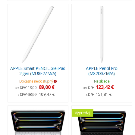
APPLE Smart PENCIL pre iPad
APPLE Pencil Pro
2.gen (MU8F2ZM/A)
(MX2D3ZM/A)
Dočasne nedostupný
Na sklade
89,00 €
123,42 €
113,00
bez DPH
bez DPH
109,47 €
151,81 €
138,99
s DPH
s DPH
Výpredaj