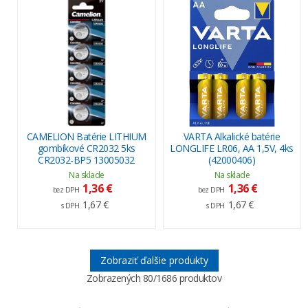
CAMELION Batérie LITHIUM
VARTA Alkalické batérie
gombíkové CR2032 5ks
LONGLIFE LR06, AA 1,5V, 4ks
CR2032-BP5 13005032
(42000406)
Na sklade
Na sklade
1,36 €
1,36 €
bez DPH
bez DPH
1,67 €
1,67 €
s DPH
s DPH
Zobraziť ďalšie produkty
Zobrazených
80
/1686 produktov