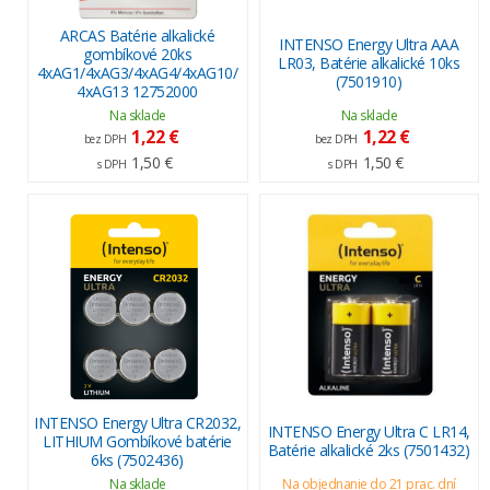
ARCAS Batérie alkalické
INTENSO Energy Ultra AAA
gombíkové 20ks
LR03, Batérie alkalické 10ks
4xAG1/4xAG3/4xAG4/4xAG10/
(7501910)
4xAG13 12752000
Na sklade
Na sklade
1,22 €
1,22 €
bez DPH
bez DPH
1,50 €
1,50 €
s DPH
s DPH
INTENSO Energy Ultra CR2032,
INTENSO Energy Ultra C LR14,
LITHIUM Gombíkové batérie
Batérie alkalické 2ks (7501432)
6ks (7502436)
Na sklade
Na objednanie do 21 prac. dní