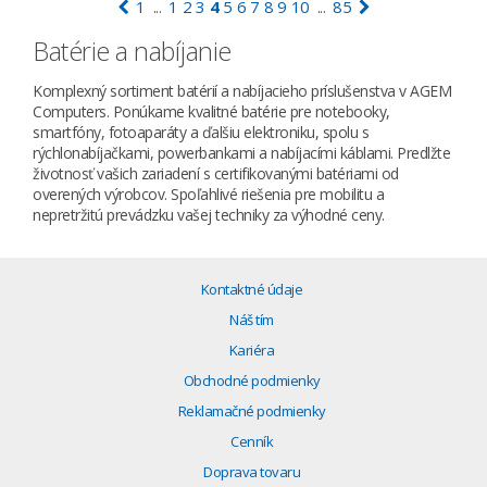
1
1
2
3
4
5
6
7
8
9
10
85
...
...
Batérie a nabíjanie
Komplexný sortiment batérií a nabíjacieho príslušenstva v AGEM
Computers. Ponúkame kvalitné batérie pre notebooky,
smartfóny, fotoaparáty a ďalšiu elektroniku, spolu s
rýchlonabíjačkami, powerbankami a nabíjacími káblami. Predlžte
životnosť vašich zariadení s certifikovanými batériami od
overených výrobcov. Spoľahlivé riešenia pre mobilitu a
nepretržitú prevádzku vašej techniky za výhodné ceny.
Kontaktné údaje
Náš tím
Kariéra
Obchodné podmienky
Reklamačné podmienky
Cenník
Doprava tovaru