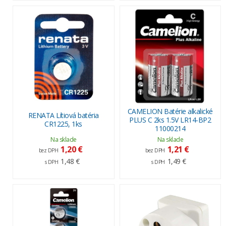
CAMELION Batérie alkalické
RENATA Lítiová batéria
PLUS C 2ks 1.5V LR14-BP2
CR1225, 1ks
11000214
Na sklade
Na sklade
1,20 €
1,21 €
bez DPH
bez DPH
1,48 €
1,49 €
s DPH
s DPH