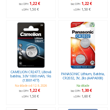
1,22 €
1,22 €
bez DPH
bez DPH
1,50 €
1,50 €
s DPH
s DPH
CAMELION CR2477, Lítiová
PANASONIC Lithium, Batéria,
batéria, 3.0V 1000 mAh, 1ks
CR2032, 3V, 2ks (AAPA008)
(13001477)
Na sklade od: 12. 8. 2026
Na sklade
1,22 €
1,30 €
bez DPH
bez DPH
1,50 €
1,60 €
s DPH
s DPH