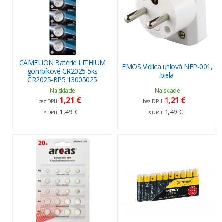
CAMELION Batérie LITHIUM
EMOS Vidlica uhlová NFP-001,
gombíkové CR2025 5ks
biela
CR2025-BP5 13005025
Na sklade
Na sklade
1,21 €
1,21 €
bez DPH
bez DPH
1,49 €
1,49 €
s DPH
s DPH