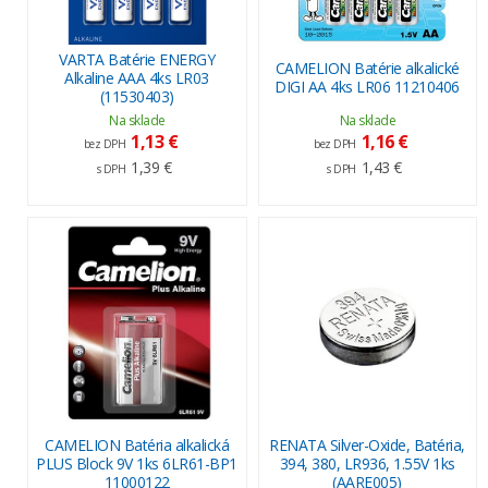
VARTA Batérie ENERGY
CAMELION Batérie alkalické
Alkaline AAA 4ks LR03
DIGI AA 4ks LR06 11210406
(11530403)
Na sklade
Na sklade
1,13 €
1,16 €
bez DPH
bez DPH
1,39 €
1,43 €
s DPH
s DPH
CAMELION Batéria alkalická
RENATA Silver-Oxide, Batéria,
PLUS Block 9V 1ks 6LR61-BP1
394, 380, LR936, 1.55V 1ks
11000122
(AARE005)