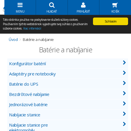
Volať Agem
MENU
HĽADAŤ
PRIHLÁSIŤ
KOŠÍK
Táto stránka používa na poskytovanie služieb súbory cookies.
Súhlasím
Používaním týchto webstránok vyjadrujete svoj súhlas s používaním
súborov cookies.
Viac informácií
Úvod
Batérie a nabíjanie
Batérie a nabíjanie
Konfigurátor batérií
Adaptéry pre notebooky
Batérie do UPS
Bezdrôtové nabíjanie
Jednorázové batérie
Nabíjacie stanice
Nabíjacie stanice pre
elektromobily