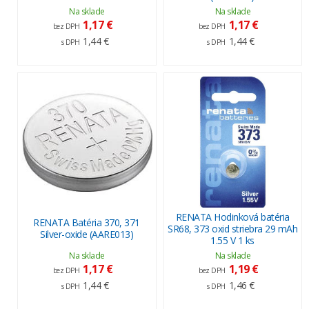
Na sklade
Na sklade
1,17 €
1,17 €
bez DPH
bez DPH
1,44 €
1,44 €
s DPH
s DPH
RENATA Hodinková batéria
RENATA Batéria 370, 371
SR68, 373 oxid striebra 29 mAh
Silver-oxide (AARE013)
1.55 V 1 ks
Na sklade
Na sklade
1,17 €
1,19 €
bez DPH
bez DPH
1,44 €
1,46 €
s DPH
s DPH