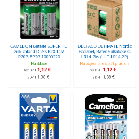
CAMELION Batérie SUPER HD
DELTACO ULTIMATE Nordic
zink-chlorid D 2ks R20 1.5V
Ecolabel, Batérie alkalické C,
R20P-BP2G 10000220
LR14, 2ks (ULT-LR14-2P)
Na sklade
Na objednanie do 21 prac. dní
1,12 €
1,12 €
bez DPH
bez DPH
1,38 €
1,38 €
s DPH
s DPH