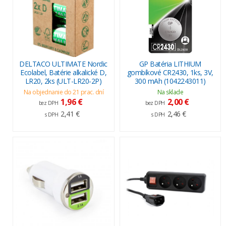
DELTACO ULTIMATE Nordic
GP Batéria LITHIUM
Ecolabel, Batérie alkalické D,
gombíkové CR2430, 1ks, 3V,
LR20, 2ks (ULT-LR20-2P)
300 mAh (1042243011)
Na objednanie do 21 prac. dní
Na sklade
1,96 €
2,00 €
bez DPH
bez DPH
2,41 €
2,46 €
s DPH
s DPH