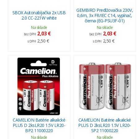
GEMBIRD Predlžovačka 230V,
SBOX Autonabíjačka 2x USB
0,6m, 3x FR/IEC C14, vypínač,
2.0 CC-221W white
čierna (EG-PSU3F-01)
Na sklade
Na sklade
2,03 €
2,03 €
bez DPH
bez DPH
2,50 €
2,50 €
s DPH
s DPH
CAMELION Batérie alkalické
CAMELION Batérie alkalické
PLUS D 2ksLR20 1.5V LR20-
PLUS D 2ksLR20 1.5V LR20-
BP2 11000220
SP2 11000220
Na sklade
Na sklade