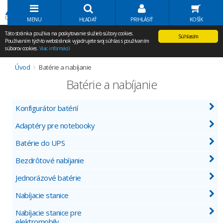
Volať Agem
MENU
HĽADAŤ
PRIHLÁSIŤ
KOŠÍK
Táto stránka používa na poskytovanie služieb súbory cookies.
Súhlasím
Používaním týchto webstránok vyjadrujete svoj súhlas s používaním
súborov cookies.
Viac informácií
Úvod
Batérie a nabíjanie
Batérie a nabíjanie
Konfigurátor batérií
Adaptéry pre notebooky
Batérie do UPS
Bezdrôtové nabíjanie
Jednorázové batérie
Nabíjacie stanice
Nabíjacie stanice pre
elektromobily