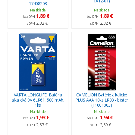
1A12-01)
17408203
Na sklade
Na sklade
1,89 €
1,89 €
bez DPH
bez DPH
2,32 €
2,32 €
s DPH
s DPH
VARTA LONGLIFE, Batéria
CAMELION Batérie alkalické
alkalická 9V 6LR61, 580 mAh,
PLUS AAA 10ks LR03 - blister
1ks
(11001003)
Na sklade
Na sklade
1,93 €
1,94 €
bez DPH
bez DPH
2,37 €
2,39 €
s DPH
s DPH