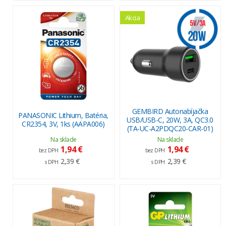
Akcia
GEMBIRD Autonabíjačka
PANASONIC Lithium, Batéria,
USB/USB-C, 20W, 3A, QC3.0
CR2354, 3V, 1ks (AAPA006)
(TA-UC-A2PDQC20-CAR-01)
Na sklade
Na sklade
1,94 €
1,94 €
bez DPH
bez DPH
2,39 €
2,39 €
s DPH
s DPH