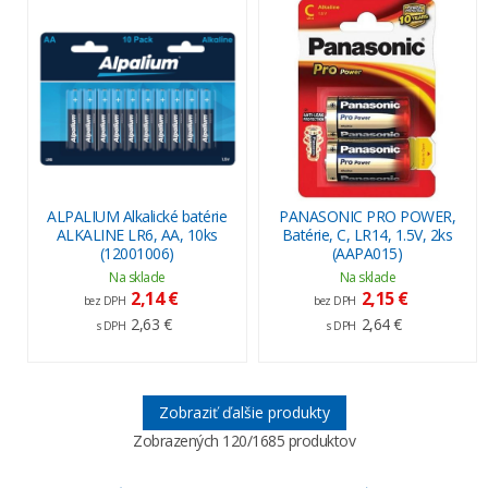
ALPALIUM Alkalické batérie
PANASONIC PRO POWER,
ALKALINE LR6, AA, 10ks
Batérie, C, LR14, 1.5V, 2ks
(12001006)
(AAPA015)
Na sklade
Na sklade
2,14 €
2,15 €
bez DPH
bez DPH
2,63 €
2,64 €
s DPH
s DPH
Zobraziť ďalšie produkty
Zobrazených
120
/1685 produktov