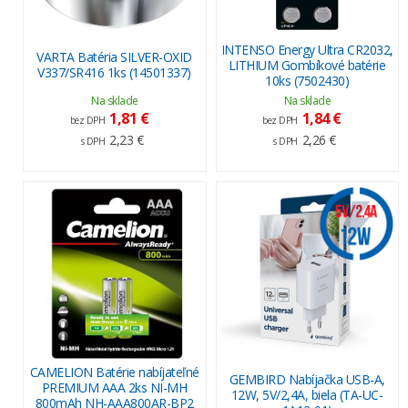
INTENSO Energy Ultra CR2032,
VARTA Batéria SILVER-OXID
LITHIUM Gombíkové batérie
V337/SR416 1ks (14501337)
10ks (7502430)
Na sklade
Na sklade
1,81 €
1,84 €
bez DPH
bez DPH
2,23 €
2,26 €
s DPH
s DPH
CAMELION Batérie nabíjateľné
GEMBIRD Nabíjačka USB-A,
PREMIUM AAA 2ks NI-MH
12W, 5V/2,4A, biela (TA-UC-
800mAh NH-AAA800AR-BP2