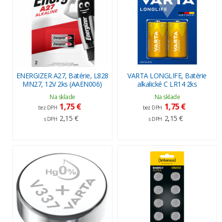
ENERGIZER A27, Batérie, L828
VARTA LONGLIFE, Batérie
MN27, 12V 2ks (AAEN006)
alkalické C LR14 2ks
Na sklade
Na sklade
1,75 €
1,75 €
bez DPH
bez DPH
2,15 €
2,15 €
s DPH
s DPH