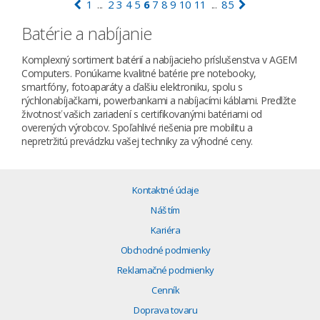
1
2
3
4
5
6
7
8
9
10
11
85
...
...
Batérie a nabíjanie
Komplexný sortiment batérií a nabíjacieho príslušenstva v AGEM
Computers. Ponúkame kvalitné batérie pre notebooky,
smartfóny, fotoaparáty a ďalšiu elektroniku, spolu s
rýchlonabíjačkami, powerbankami a nabíjacími káblami. Predlžte
životnosť vašich zariadení s certifikovanými batériami od
overených výrobcov. Spoľahlivé riešenia pre mobilitu a
nepretržitú prevádzku vašej techniky za výhodné ceny.
Kontaktné údaje
Náš tím
Kariéra
Obchodné podmienky
Reklamačné podmienky
Cenník
Doprava tovaru