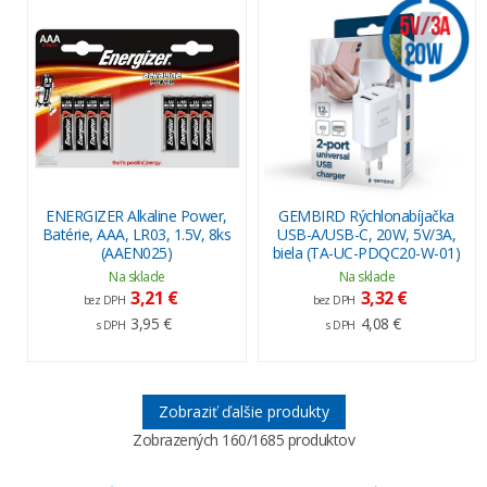
ENERGIZER Alkaline Power,
GEMBIRD Rýchlonabíjačka
Batérie, AAA, LR03, 1.5V, 8ks
USB-A/USB-C, 20W, 5V/3A,
(AAEN025)
biela (TA-UC-PDQC20-W-01)
Na sklade
Na sklade
3,21 €
3,32 €
bez DPH
bez DPH
3,95 €
4,08 €
s DPH
s DPH
Zobraziť ďalšie produkty
Zobrazených
160
/1685 produktov