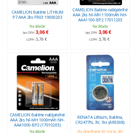
CAMELION Batérie nabíjateľné
CAMELION Batérie LITHIUM
AAA 2ks NI-MH 1100mAh NH-
P7 AAA 2ks FR03 19000203
AAA1100-BP2 17011203
Na sklade
Na sklade
3,06 €
3,06 €
bez DPH
bez DPH
3,76 €
3,76 €
s DPH
s DPH
CAMELION Batérie nabíjateľné
RENATA Lithium, Batéria,
AAA 2ks NI-MH 1000mAh NH-
CR2477N, 3V, 1ks (ARE008)
AAA1000-BP2 (17010203)
Na sklade
Na objednanie do 4 prac. dní