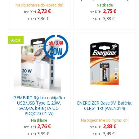
Na objednanie do 4 prac. dní
Na sklade
2,73 €
2,75 €
bez DPH
bez DPH
3,36 €
3,38 €
s DPH
s DPH
Akcia
GEMBIRD Rýchlo nabíjačka
USB/USB Type C, 20W,
ENERGIZER Base 9V, Batéria,
5V/3,4A, biela (TA-UC-
6LR61 1ks (AAEN014)
PDQC20-01-W)
Na sklade
Na objednanie do 4 prac. dní
2,76 €
2,83 €
bez DPH
bez DPH
3,39 €
3,48 €
s DPH
s DPH