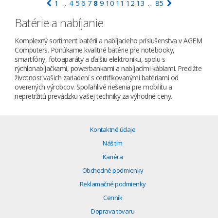
1
4
5
6
7
8
9
10
11
12
13
85
...
...
Batérie a nabíjanie
Komplexný sortiment batérií a nabíjacieho príslušenstva v AGEM
Computers. Ponúkame kvalitné batérie pre notebooky,
smartfóny, fotoaparáty a ďalšiu elektroniku, spolu s
rýchlonabíjačkami, powerbankami a nabíjacími káblami. Predlžte
životnosť vašich zariadení s certifikovanými batériami od
overených výrobcov. Spoľahlivé riešenia pre mobilitu a
nepretržitú prevádzku vašej techniky za výhodné ceny.
Kontaktné údaje
Náš tím
Kariéra
Obchodné podmienky
Reklamačné podmienky
Cenník
Doprava tovaru