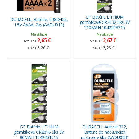
GP Batérie LITHIUM
DURACELL, Batérie, LR8D425,
gombíkové CR2032 5ks 3V
1.5V AAAA, 2ks (AADU018)
210MAH 1042203215
Na sklade
Na sklade
2,65 €
2,67 €
bez DPH
bez DPH
3,26 €
3,28 €
s DPH
s DPH
GP Batérie LITHIUM
DURACELL Activair 312,
gombíkové CR2016 5ks 3V
Batérie do načúvacích
80MAH 1042201615
prístrojov 6ks (AADU003)