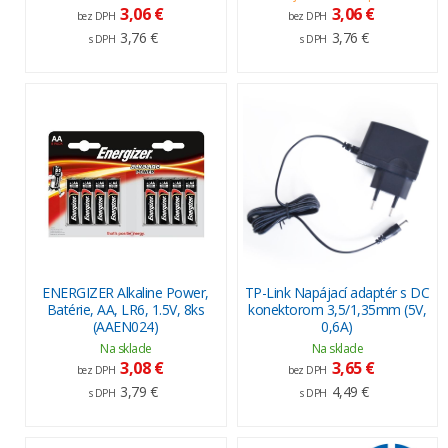
3,06 €
3,06 €
bez DPH
bez DPH
3,76 €
3,76 €
s DPH
s DPH
ENERGIZER Alkaline Power,
TP-Link Napájací adaptér s DC
Batérie, AA, LR6, 1.5V, 8ks
konektorom 3,5/1,35mm (5V,
(AAEN024)
0,6A)
Na sklade
Na sklade
3,08 €
3,65 €
bez DPH
bez DPH
3,79 €
4,49 €
s DPH
s DPH