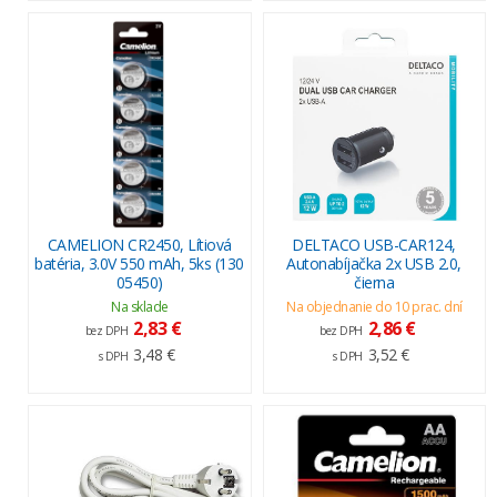
CAMELION CR2450, Lítiová
DELTACO USB-CAR124,
batéria, 3.0V 550 mAh, 5ks (130
Autonabíjačka 2x USB 2.0,
05450)
čierna
Na sklade
Na objednanie do 10 prac. dní
2,83 €
2,86 €
bez DPH
bez DPH
3,48 €
3,52 €
s DPH
s DPH