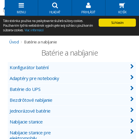
Volať Agem
MENU
HĽADAŤ
PRIHLÁSIŤ
KOŠÍK
Táto stránka používa na poskytovanie služieb súbory cookies.
Súhlasím
Používaním týchto webstránok vyjadrujete svoj súhlas s používaním
súborov cookies.
Viac informácií
Úvod
Batérie a nabíjanie
Batérie a nabíjanie
Konfigurátor batérií
Adaptéry pre notebooky
Batérie do UPS
Bezdrôtové nabíjanie
Jednorázové batérie
Nabíjacie stanice
Nabíjacie stanice pre
elektromobily