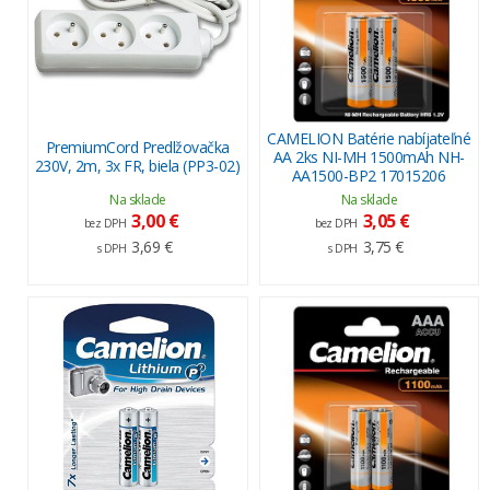
CAMELION Batérie nabíjateľné
PremiumCord Predlžovačka
AA 2ks NI-MH 1500mAh NH-
230V, 2m, 3x FR, biela (PP3-02)
AA1500-BP2 17015206
Na sklade
Na sklade
3,00 €
3,05 €
bez DPH
bez DPH
3,69 €
3,75 €
s DPH
s DPH