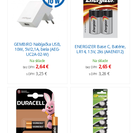
GEMBIRD Nabíjačka USB,
ENERGIZER Base C, Batérie,
10W, 5V/2,1A, biela (AEG-
LR14, 1.5V, 2ks (AAEN012)
UC2A-02-W)
Na sklade
Na sklade
2,64 €
2,65 €
bez DPH
bez DPH
3,25 €
3,26 €
s DPH
s DPH