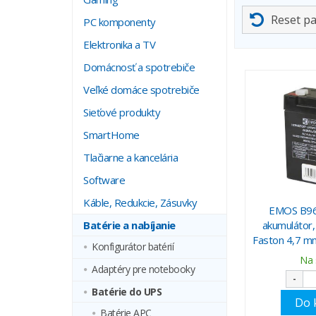
Reset p
PC komponenty
Elektronika a TV
Domácnosť a spotrebiče
Veľké domáce spotrebiče
Sieťové produkty
SmartHome
Tlačiarne a kancelária
Software
Káble, Redukcie, Zásuvky
EMOS B96
Batérie a nabíjanie
akumulátor
Faston 4,7 m
Konfigurátor batérií
Na 
Adaptéry pre notebooky
-
Batérie do UPS
Do 
Batérie APC