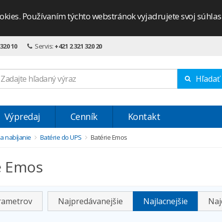
okies. Používaním týchto webstránok vyjadrujete svoj súhla
 320 10
Servis:
+421 2 321 320 20
Hľadať
Výpredaj
Cenník
Kontakt
 a nabíjanie
Batérie do UPS
Batérie Emos
e Emos
arametrov
Najpredávanejšie
Najlacnejšie
Naj