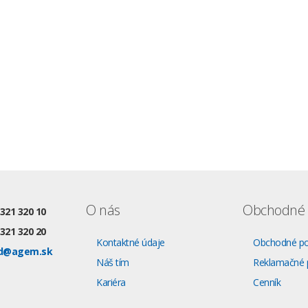
O nás
Obchodné 
 321 320 10
 321 320 20
Kontaktné údaje
Obchodné p
d@agem.sk
Náš tím
Reklamačné 
Kariéra
Cenník