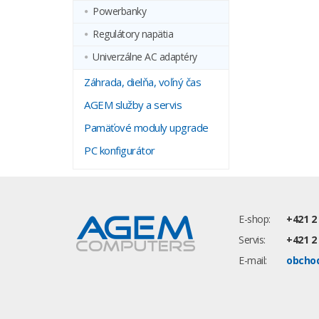
Powerbanky
Regulátory napätia
Univerzálne AC adaptéry
Záhrada, dielňa, voľný čas
AGEM služby a servis
Pamäťové moduly upgrade
PC konfigurátor
E-shop:
+421 2
Servis:
+421 2
E-mail:
obcho