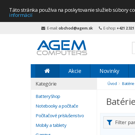
Táto stránka používa na poskytovanie služieb súbory co
informácií
E-mail:
obchod@agem.sk
E-shop:
+421 2 321
Akcie
Novinky
Kategórie
Úvod
Batérie
BatteryShop
Batéri
Notebooky a počítače
Počítačové príslušenstvo
Filter p
Mobily a tablety
Gaming