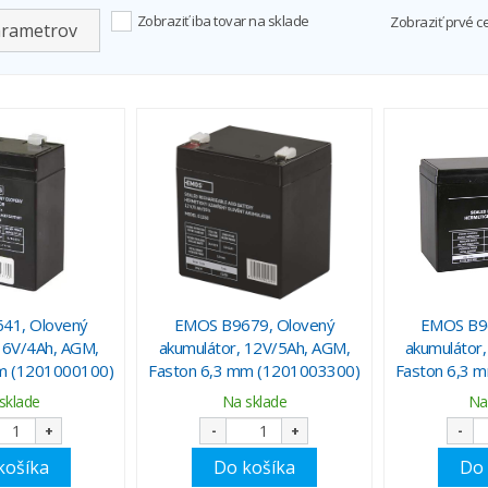
Zobraziť iba tovar na sklade
Zobraziť prvé c
arametrov
41, Olovený
EMOS B9679, Olovený
EMOS B96
, 6V/4Ah, AGM,
akumulátor, 12V/5Ah, AGM,
akumulátor
m (1201000100)
Faston 6,3 mm (1201003300)
Faston 6,3 
sklade
Na sklade
Na
+
-
+
-
košíka
Do košíka
Do 