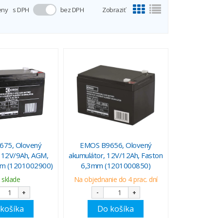
eny
s DPH
bez DPH
Zobraziť
75, Olovený
EMOS B9656, Olovený
, 12V/9Ah, AGM,
akumulátor, 12V/12Ah, Faston
mm (1201002900)
6,3mm (1201000850)
 sklade
Na objednanie do 4 prac. dní
+
-
+
košíka
Do košíka