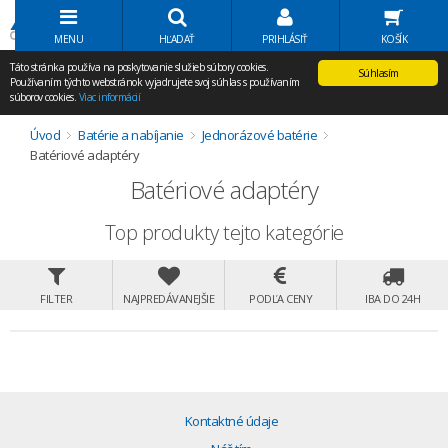
Volať Agem
MENU
HĽADAŤ
PRIHLÁSIŤ
KOŠÍK
Táto stránka používa na poskytovanie služieb súbory cookies.
Súhlasím
Používaním týchto webstránok vyjadrujete svoj súhlas s používaním
súborov cookies.
Viac informácií
Úvod
Batérie a nabíjanie
Jednorázové batérie
Batériové adaptéry
Batériové adaptéry
Top produkty tejto kategórie
FILTER
NAJPREDÁVANEJŠIE
PODĽA CENY
IBA DO 24H
Kontaktné údaje