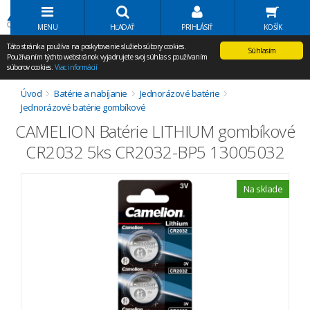
Volať Agem
MENU
HĽADAŤ
PRIHLÁSIŤ
KOŠÍK
Táto stránka používa na poskytovanie služieb súbory cookies.
Súhlasím
Používaním týchto webstránok vyjadrujete svoj súhlas s používaním
súborov cookies.
Viac informácií
Úvod
Batérie a nabíjanie
Jednorázové batérie
Jednorázové batérie gombíkové
CAMELION Batérie LITHIUM gombíkové
CR2032 5ks CR2032-BP5 13005032
Na sklade