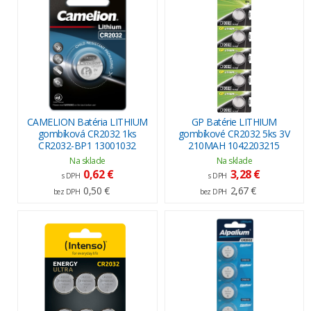
CAMELION Batéria LITHIUM
GP Batérie LITHIUM
gombíková CR2032 1ks
gombíkové CR2032 5ks 3V
CR2032-BP1 13001032
210MAH 1042203215
Na sklade
Na sklade
0,62 €
3,28 €
s DPH
s DPH
0,50 €
2,67 €
bez DPH
bez DPH