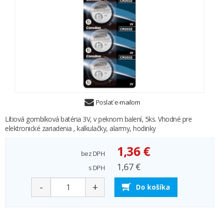
Poslať e-mailom
Lítiová gombíková batéria 3V, v peknom balení, 5ks. Vhodné pre
elektronické zariadenia , kalkulačky, alarmy, hodinky
1,36 €
bez DPH
1,67 €
s DPH
-
+
Do košíka