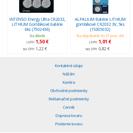
INTENSO Energy Ultra CR2032,
ALPALIUM Batérie LITHIUM
LITHIUM Gombíkové batérie
gombíkové CR2032 3V, 5ks
6ks (7502436)
(15005032)
Na sklade
Na objednanie do 21 prac. dní
1,50 €
1,01 €
s DPH
s DPH
1,22 €
0,82 €
bez DPH
bez DPH
Kontaktné údaje
Náš tím
Kariéra
Obchodné podmienky
Reklamačné podmienky
Cenník
Doprava tovaru
Poistenie tovaru