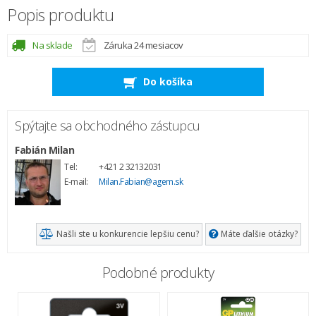
Popis produktu
Na sklade
Záruka 24 mesiacov
Do košíka
Spýtajte sa obchodného zástupcu
Fabián Milan
Tel:
+421 2 32132031
E-mail:
Milan.Fabian@agem.sk
Našli ste u konkurencie lepšiu cenu?
Máte ďalšie otázky?
Podobné produkty