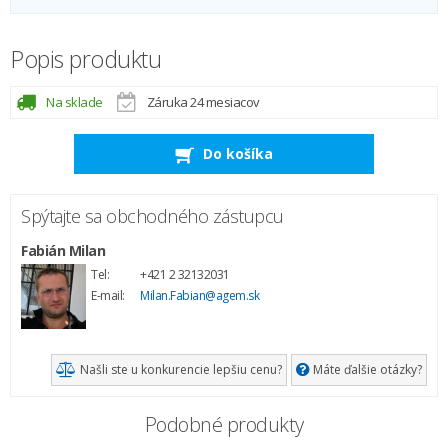
Popis produktu
Na sklade
Záruka 24 mesiacov
Do košíka
Spýtajte sa obchodného zástupcu
Fabián Milan
Tel:
+421 2 32132031
E-mail:
Milan.Fabian@agem.sk
Našli ste u konkurencie lepšiu cenu?
Máte ďalšie otázky?
Podobné produkty