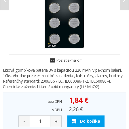
Poslať e-mailom
Lítiová gombíková batéria 3V s kapacitou 220 mAh, v peknom balení,
10ks. Vhodné pre elektronické zariadenia , kalkulačky, alarmy, hodinky.
Referenčný štandard: 2006/66 / EC, IEC60086-1-2, IEC60086-4.
Chemické zloženie: Lítium / oxid manganatý (Li / MnO2)
1,84 €
bez DPH
2,26 €
s DPH
-
+
Do košíka