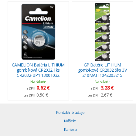
CAMELION Batéria LITHIUM
GP Batérie LITHIUM
gombíková CR2032 1ks
gombíkové CR2032 5ks 3V
CR2032-BP1 13001032
210MAH 1042203215
Na sklade
Na sklade
0,62 €
3,28 €
s DPH
s DPH
0,50 €
2,67 €
bez DPH
bez DPH
Kontaktné údaje
Náš tím
Kariéra