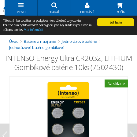
Volať Agem
MENU
HĽADAŤ
PRIHLÁSIŤ
KOŠÍK
Táto stránka používa na poskytovanie služieb súbory cookies.
Súhlasím
Používaním týchto webstránok vyjadrujete svoj súhlas s používaním
súborov cookies.
Viac informácií
Úvod
Batérie a nabíjanie
Jednorázové batérie
Jednorázové batérie gombíkové
INTENSO Energy Ultra CR2032, LITHIUM
Gombíkové batérie 10ks (7502430)
Na sklade