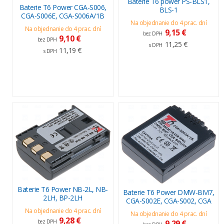
Baterie T6 power PS-BLS1,
Baterie T6 Power CGA-S006,
BLS-1
CGA-S006E, CGA-S006A/1B
Na objednanie do 4 prac. dní
Na objednanie do 4 prac. dní
9,15 €
bez DPH
9,10 €
bez DPH
11,25 €
s DPH
11,19 €
s DPH
Baterie T6 Power NB-2L, NB-
Baterie T6 Power DMW-BM7,
2LH, BP-2LH
CGA-S002E, CGA-S002, CGA
Na objednanie do 4 prac. dní
Na objednanie do 4 prac. dní
9,28 €
9,29 €
bez DPH