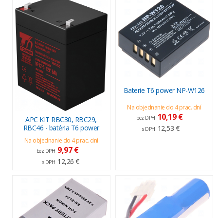
Baterie T6 power NP-W126
Na objednanie do 4 prac. dní
10,19 €
bez DPH
APC KIT RBC30, RBC29,
RBC46 - batéria T6 power
12,53 €
s DPH
Na objednanie do 4 prac. dní
9,97 €
bez DPH
12,26 €
s DPH