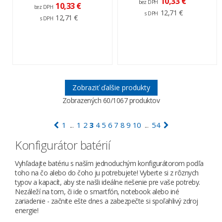
10,33 €
bez DPH
10,33 €
bez DPH
12,71 €
s DPH
12,71 €
s DPH
Zobraziť ďalšie produkty
Zobrazených
60
/1067 produktov
1
1
2
3
4
5
6
7
8
9
10
54
...
...
Konfigurátor batérií
Vyhľadajte batériu s naším jednoduchým konfigurátorom podľa
toho na čo alebo do čoho ju potrebujete! Vyberte si z rôznych
typov a kapacít, aby ste našli ideálne riešenie pre vaše potreby.
Nezáleží na tom, či ide o smartfón, notebook alebo iné
zariadenie - začnite ešte dnes a zabezpečte si spoľahlivý zdroj
energie!