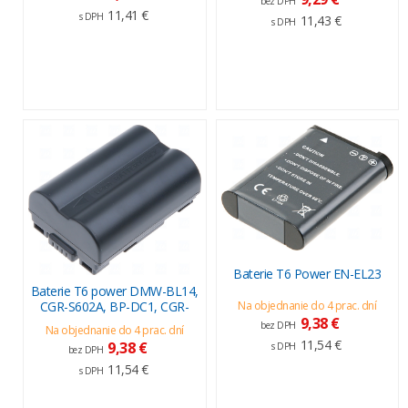
bez DPH
11,41 €
s DPH
11,43 €
s DPH
Baterie T6 Power EN-EL23
Baterie T6 power DMW-BL14,
CGR-S602A, BP-DC1, CGR-
Na objednanie do 4 prac. dní
9,38 €
bez DPH
Na objednanie do 4 prac. dní
11,54 €
9,38 €
s DPH
bez DPH
11,54 €
s DPH