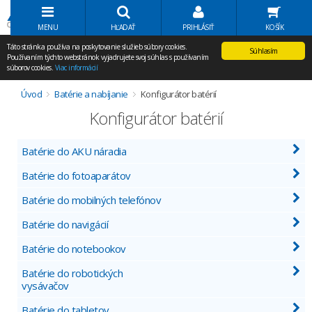
Volať Agem
MENU
HĽADAŤ
PRIHLÁSIŤ
KOŠÍK
Táto stránka používa na poskytovanie služieb súbory cookies.
Súhlasím
Používaním týchto webstránok vyjadrujete svoj súhlas s používaním
súborov cookies.
Viac informácií
Úvod
Batérie a nabíjanie
Konfigurátor batérií
Konfigurátor batérií
Batérie do AKU náradia
Batérie do fotoaparátov
Batérie do mobilných telefónov
Batérie do navigácií
Batérie do notebookov
Batérie do robotických
vysávačov
Batérie do tabletov