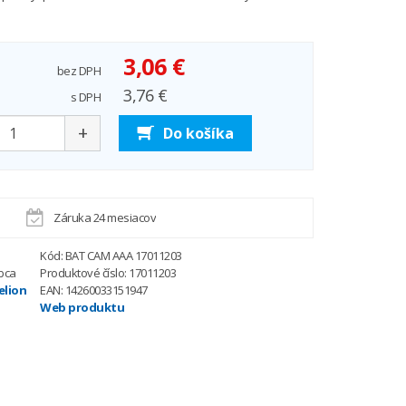
3,06 €
bez DPH
3,76 €
s DPH
+
Do košíka
Záruka 24 mesiacov
Kód: BAT CAM AAA 17011203
bca
Produktové číslo: 17011203
lion
EAN: 14260033151947
Web produktu