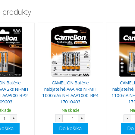
 produkty
N Batérie
CAMELION Batérie
CAMELI
 AAA 2ks NI-MH
nabíjateľné AAA 4ks NI-MH
nabíjateľn
-AAA900-BP2
1000mAh NH-AAA1000-BP4
1100mA NH
09203
17010403
17
sklade
Na sklade
Na
+
-
+
-
košíka
Do košíka
Do 