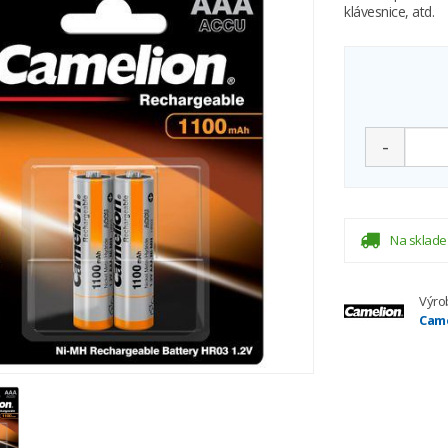
klávesnice, atd.
-
Na sklade
Výro
Came