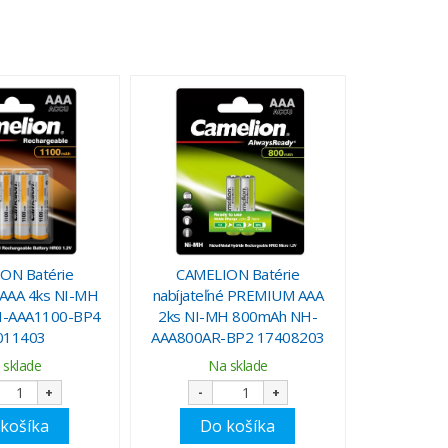
ON Batérie
CAMELION Batérie
é AAA 4ks NI-MH
nabíjateľné PREMIUM AAA
-AAA1100-BP4
2ks NI-MH 800mAh NH-
011403
AAA800AR-BP2 17408203
 sklade
Na sklade
+
-
+
košíka
Do košíka