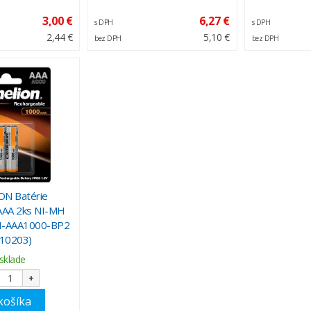
3,00 €
6,27 €
s DPH
s DPH
2,44 €
5,10 €
bez DPH
bez DPH
N Batérie
 AAA 2ks NI-MH
-AAA1000-BP2
10203)
sklade
+
košíka