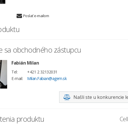
Poslať e-mailom
oduktu
te sa obchodného zástupcu
Fabián Milan
Tel:
+421 2 32132031
E-mail:
Milan.Fabian@agem.sk
Našli ste u konkurencie l
enia produktu
Cel