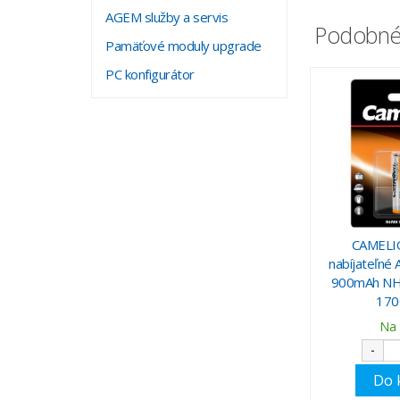
AGEM služby a servis
Podobné
Pamäťové moduly upgrade
PC konfigurátor
CAMELIO
nabíjateľné
900mAh NH
170
Na 
-
Do 