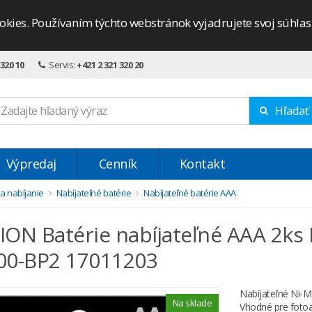
okies. Používaním týchto webstránok vyjadrujete svoj súhla
 320 10
Servis:
+421 2 321 320 20
Hľadať
Výpredaj
Cenník
Kontakt
 a nabíjanie
Nabíjateľné batérie
Nabíjateľné batérie AAA
ON Batérie nabíjateľné AAA 2k
00-BP2 17011203
Nabíjateľné Ni-M
Na sklade
Vhodné pre fotoa