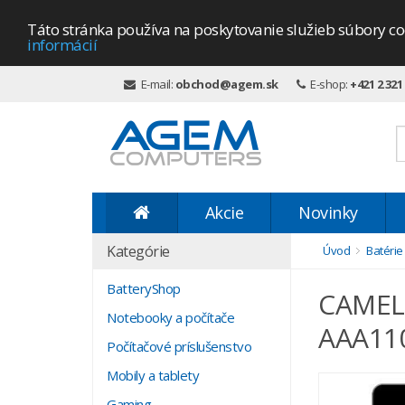
Táto stránka používa na poskytovanie služieb súbory co
informácií
E-mail:
obchod@agem.sk
E-shop:
+421 2 321
Akcie
Novinky
Kategórie
Úvod
Batérie
BatteryShop
CAMELI
Notebooky a počítače
AAA11
Počítačové príslušenstvo
Mobily a tablety
Gaming