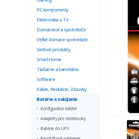
PC komponenty
Elektronika a TV
Domácnosť a spotrebiče
Veľké domáce spotrebiče
Sieťové produkty
SmartHome
Tlačiarne a kancelária
Software
Káble, Redukcie, Zásuvky
Batérie a nabíjanie
Konfigurátor batérií
Adaptéry pre notebooky
Batérie do UPS
Bezdrôtové nabíjanie