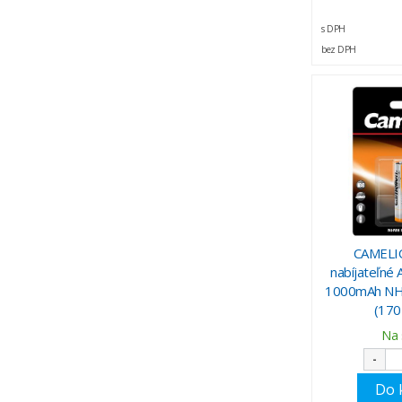
s DPH
bez DPH
CAMELIO
nabíjateľné
1000mAh NH
(170
Na 
-
Do 