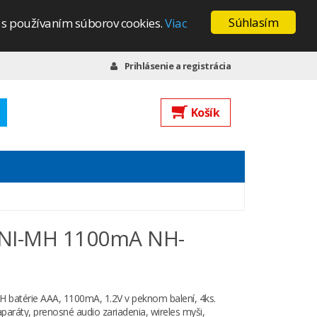
Súhlasím
s s používaním súborov cookies.
Viac
Prihlásenie a registrácia
Košík
s NI-MH 1100mA NH-
H batérie AAA, 1100mA, 1.2V v peknom balení, 4ks.
paráty, prenosné audio zariadenia, wireles myši,