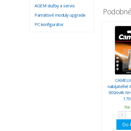
AGEM služby a servis
Podobné
Pamäťové moduly upgrade
PC konfigurátor
CAMELIO
nabíjateľné
900mAh NH
170
Na 
-
Do 