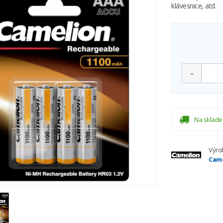
klávesnice, atd.
-
Na sklade
Výro
Came