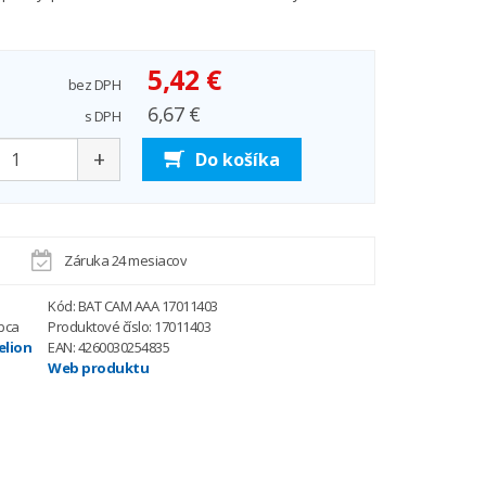
5,42 €
bez DPH
6,67 €
s DPH
+
Do košíka
Záruka 24 mesiacov
Kód: BAT CAM AAA 17011403
bca
Produktové číslo: 17011403
lion
EAN: 4260030254835
Web produktu