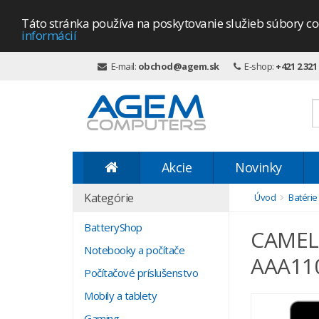
Táto stránka používa na poskytovanie služieb súbory co
informácií
E-mail:
obchod@agem.sk
E-shop:
+421 2 321
Akcie
Novinky
Kategórie
Úvod
Batérie
BatteryShop
CAMELI
Notebooky a počítače
AAA11
Počítačové príslušenstvo
Mobily a tablety
Gaming