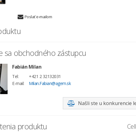
Poslať e-mailom
oduktu
te sa obchodného zástupcu
Fabián Milan
Tel:
+421 2 32132031
E-mail:
Milan.Fabian@agem.sk
Našli ste u konkurencie l
enia produktu
Cel