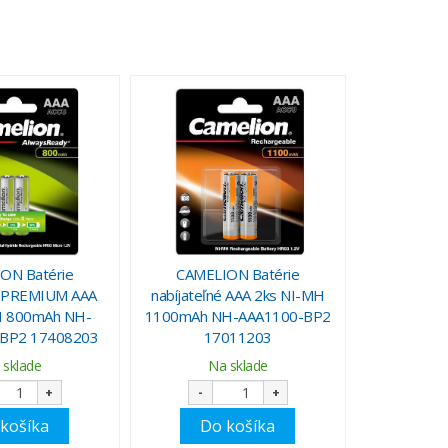
ON Batérie
CAMELION Batérie
né PREMIUM AAA
nabíjateľné AAA 2ks NI-MH
H 800mAh NH-
1100mAh NH-AAA1100-BP2
BP2 17408203
17011203
 sklade
Na sklade
+
-
+
košíka
Do košíka