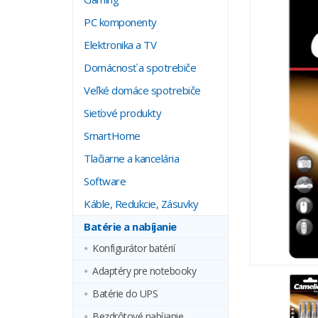
PC komponenty
Elektronika a TV
Domácnosť a spotrebiče
Veľké domáce spotrebiče
Sieťové produkty
SmartHome
Tlačiarne a kancelária
Software
Káble, Redukcie, Zásuvky
Batérie a nabíjanie
Konfigurátor batérií
Adaptéry pre notebooky
Batérie do UPS
Bezdrôtové nabíjanie