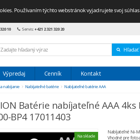
okies. Používaním týchto webstránok vyjadrujete svoj súhla
 320 10
Servis:
+421 2 321 320 20
Hľadať
Výpredaj
Cenník
Kontakt
 a nabíjanie
Nabíjateľné batérie
Nabíjateľné batérie AAA
ON Batérie nabíjateľné AAA 4k
00-BP4 17011403
Nabíjateľné Ni-M
Na sklade
Vhodné pre fotoa