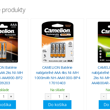
 produkty
N Batérie
CAMELION Batérie
CAMELI
 AAA 2ks NI-MH
nabíjateľné AAA 4ks NI-MH
nabíjateľ
-AAA900-BP2
1000mAh NH-AAA1000-BP4
2ks NI-M
09203
17010403
AAA800AR-
sklade
Na sklade
Na
+
-
+
-
košíka
Do košíka
Do 