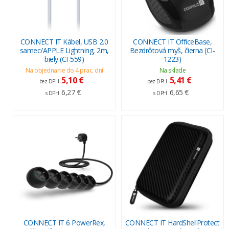
CONNECT IT Kábel, USB 2.0
CONNECT IT OfficeBase,
samec/APPLE Lightning, 2m,
Bezdrôtová myš, čierna (CI-
biely (CI-559)
1223)
Na objednanie do 4 prac. dní
Na sklade
5,10 €
5,41 €
bez DPH
bez DPH
6,27 €
6,65 €
s DPH
s DPH
CONNECT IT 6 PowerRex,
CONNECT IT HardShellProtect