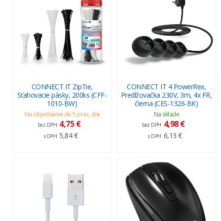
CONNECT IT ZipTie,
CONNECT IT 4 PowerRex,
Sťahovacie pásky, 200ks (CFF-
Predlžovačka 230V, 3m, 4x FR,
1010-BW)
čierna (CES-1326-BK)
Na objednanie do 5 prac. dní
Na sklade
4,75 €
4,98 €
bez DPH
bez DPH
5,84 €
6,13 €
s DPH
s DPH