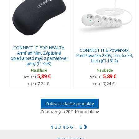
CONNECT IT FOR HEALTH
CONNECT IT 6 PowerRex,
ArmPad Mini, Zápästná
Predlžovačka 230V, 5m, 6x FR,
opierka pred myš z pamäťovej
biela (CI-1312)
peny (CI-498)
Na sklade
Na sklade
5,89 €
5,89 €
bez DPH
bez DPH
7,24 €
7,24 €
s DPH
s DPH
Zobraziť ďalšie produkty
Zobrazených
20
/110 produktov
1
2
3
4
5
6
6
...