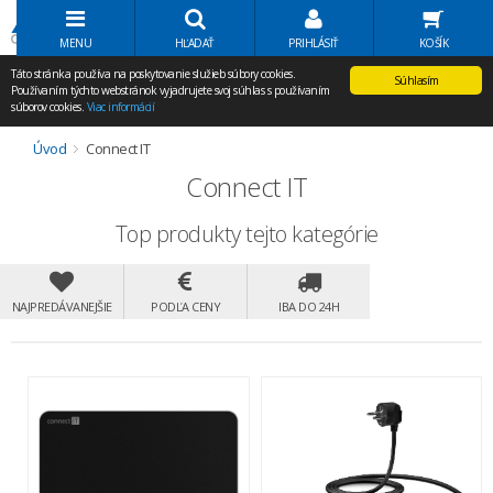
Volať Agem
MENU
HĽADAŤ
PRIHLÁSIŤ
KOŠÍK
Táto stránka používa na poskytovanie služieb súbory cookies.
Súhlasím
Používaním týchto webstránok vyjadrujete svoj súhlas s používaním
súborov cookies.
Viac informácií
Úvod
Connect IT
Connect IT
Top produkty tejto kategórie
NAJPREDÁVANEJŠIE
PODĽA CENY
IBA DO 24H