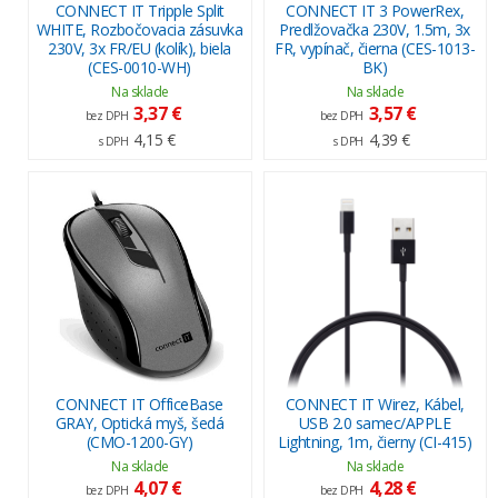
CONNECT IT Tripple Split
CONNECT IT 3 PowerRex,
WHITE, Rozbočovacia zásuvka
Predlžovačka 230V, 1.5m, 3x
230V, 3x FR/EU (kolík), biela
FR, vypínač, čierna (CES-1013-
(CES-0010-WH)
BK)
Na sklade
Na sklade
3,37 €
3,57 €
bez DPH
bez DPH
4,15 €
4,39 €
s DPH
s DPH
CONNECT IT OfficeBase
CONNECT IT Wirez, Kábel,
GRAY, Optická myš, šedá
USB 2.0 samec/APPLE
(CMO-1200-GY)
Lightning, 1m, čierny (CI-415)
Na sklade
Na sklade
4,07 €
4,28 €
bez DPH
bez DPH