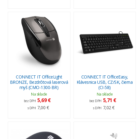
CONNECT IT OfficeLight
CONNECT IT OfficeEasy,
BRONZE, Bezdrôtová laserová
Klávesnica USB, CZ/SK, čierna
myš (CMO-1300-BR)
(CI-58)
Na sklade
Na sklade
5,69 €
5,71 €
bez DPH
bez DPH
7,00 €
7,02 €
s DPH
s DPH