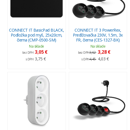
CONNECT IT BasicPad BLACK,
CONNECT IT 3 PowerRex,
Podložka pod myš, 25x20cm,
Predlžovačka 230V, 1.5m, 3x
čierna (CMP-0500-SM)
FR, čierna (CES-1327-BK)
Na sklade
Na sklade
3,05 €
3,28 €
3,62
bez DPH
bez DPH
3,75 €
4,03 €
4,45
s DPH
s DPH