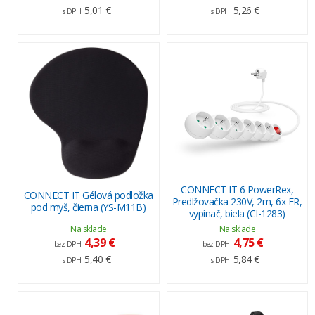
5,01 €
5,26 €
s DPH
s DPH
CONNECT IT 6 PowerRex,
CONNECT IT Gélová podložka
Predlžovačka 230V, 2m, 6x FR,
pod myš, čierna (YS-M11B)
vypínač, biela (CI-1283)
Na sklade
Na sklade
4,39 €
4,75 €
bez DPH
bez DPH
5,40 €
5,84 €
s DPH
s DPH