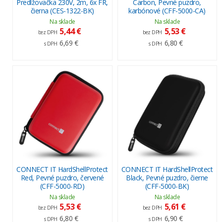
Predlžovačka 230V, 2m, 6x FR,
Carbon, Pevné puzdro,
čierna (CES-1322-BK)
karbónové (CFF-5000-CA)
Na sklade
Na sklade
5,44 €
5,53 €
bez DPH
bez DPH
6,69 €
6,80 €
s DPH
s DPH
CONNECT IT HardShellProtect
CONNECT IT HardShellProtect
Red, Pevné puzdro, červené
Black, Pevné puzdro, čierne
(CFF-5000-RD)
(CFF-5000-BK)
Na sklade
Na sklade
5,53 €
5,61 €
bez DPH
bez DPH
6,80 €
6,90 €
s DPH
s DPH