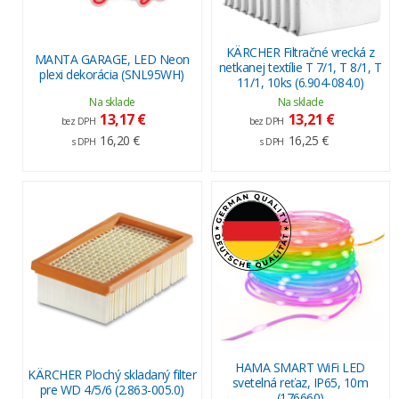
KÄRCHER Filtračné vrecká z
MANTA GARAGE, LED Neon
netkanej textílie T 7/1, T 8/1, T
plexi dekorácia (SNL95WH)
11/1, 10ks (6.904-084.0)
Na sklade
Na sklade
13,17 €
13,21 €
bez DPH
bez DPH
16,20 €
16,25 €
s DPH
s DPH
HAMA SMART WiFi LED
KÄRCHER Plochý skladaný filter
svetelná reťaz, IP65, 10m
pre WD 4/5/6 (2.863-005.0)
(176660)