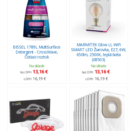
MARMITEK Glow LI, WiFi
BISSEL 1789L MultiSurface
SMART LED Žiarovka, E27, 6W,
Detergent - CrossWave,
650lm, 2500K, teplá biela
Čistiaci roztok
(08503)
Na sklade
Na sklade
13,16 €
13,16 €
bez DPH
bez DPH
16,19 €
16,19 €
s DPH
s DPH