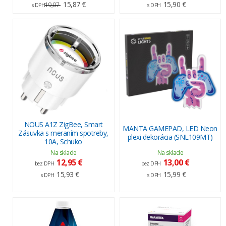
15,87 €
15,90 €
19,07
s DPH
s DPH
NOUS A1Z ZigBee, Smart
MANTA GAMEPAD, LED Neon
Zásuvka s meraním spotreby,
plexi dekorácia (SNL109MT)
10A, Schuko
Na sklade
Na sklade
12,95 €
13,00 €
bez DPH
bez DPH
15,93 €
15,99 €
s DPH
s DPH