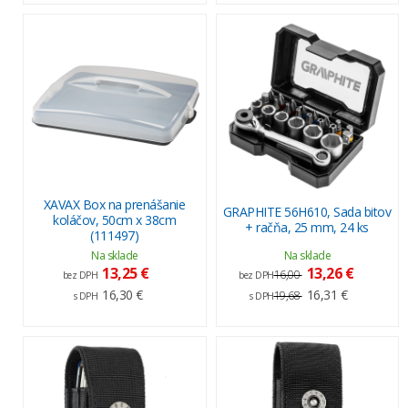
XAVAX Box na prenášanie
GRAPHITE 56H610, Sada bitov
koláčov, 50cm x 38cm
+ račňa, 25 mm, 24 ks
(111497)
Na sklade
Na sklade
13,25 €
13,26 €
16,00
bez DPH
bez DPH
16,30 €
16,31 €
19,68
s DPH
s DPH