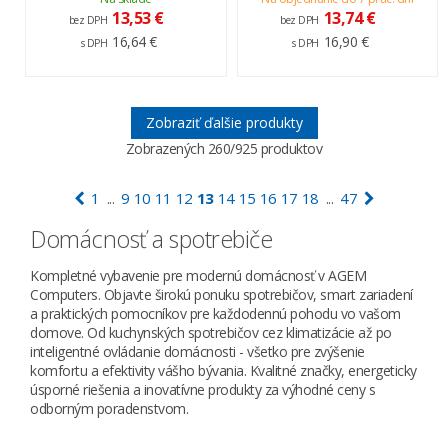
13,53 €
13,74 €
bez DPH
bez DPH
16,64 €
16,90 €
s DPH
s DPH
Zobraziť ďalšie produkty
Zobrazených
260
/925 produktov
1
9
10
11
12
13
14
15
16
17
18
47
...
...
Domácnosť a spotrebiče
Kompletné vybavenie pre modernú domácnosť v AGEM
Computers. Objavte širokú ponuku spotrebičov, smart zariadení
a praktických pomocníkov pre každodennú pohodu vo vašom
domove. Od kuchynských spotrebičov cez klimatizácie až po
inteligentné ovládanie domácnosti - všetko pre zvýšenie
komfortu a efektivity vášho bývania. Kvalitné značky, energeticky
úsporné riešenia a inovatívne produkty za výhodné ceny s
odborným poradenstvom.