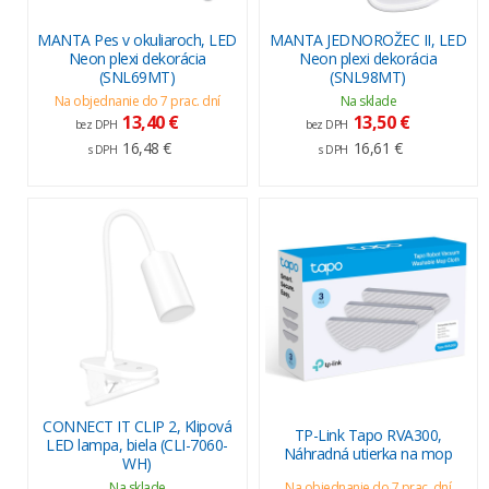
MANTA Pes v okuliaroch, LED
MANTA JEDNOROŽEC II, LED
Neon plexi dekorácia
Neon plexi dekorácia
(SNL69MT)
(SNL98MT)
Na objednanie do 7 prac. dní
Na sklade
13,40 €
13,50 €
bez DPH
bez DPH
16,48 €
16,61 €
s DPH
s DPH
CONNECT IT CLIP 2, Klipová
TP-Link Tapo RVA300,
LED lampa, biela (CLI-7060-
Náhradná utierka na mop
WH)
Na sklade
Na objednanie do 7 prac. dní