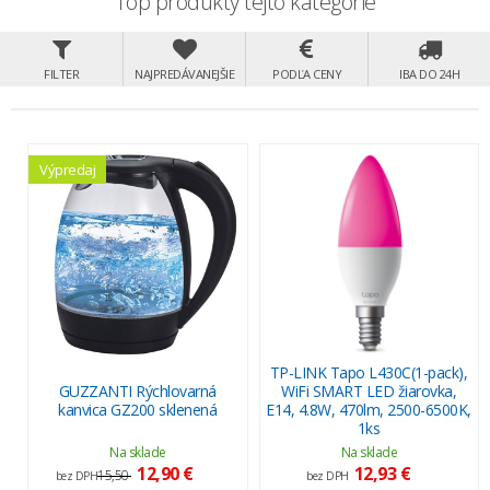
Top produkty tejto kategórie
FILTER
NAJPREDÁVANEJŠIE
PODĽA CENY
IBA DO 24H
Výpredaj
TP-LINK Tapo L430C(1-pack),
GUZZANTI Rýchlovarná
WiFi SMART LED žiarovka,
kanvica GZ200 sklenená
E14, 4.8W, 470lm, 2500-6500K,
1ks
Na sklade
Na sklade
12,90 €
12,93 €
15,50
bez DPH
bez DPH