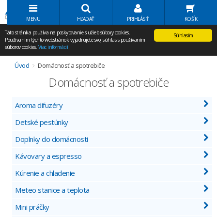
Volať Agem
MENU
HĽADAŤ
PRIHLÁSIŤ
KOŠÍK
Táto stránka používa na poskytovanie služieb súbory cookies.
Súhlasím
Používaním týchto webstránok vyjadrujete svoj súhlas s používaním
súborov cookies.
Viac informácií
Úvod
Domácnosť a spotrebiče
Domácnosť a spotrebiče
Aroma difuzéry
Detské pestúnky
Doplnky do domácnosti
Kávovary a espresso
Kúrenie a chladenie
Meteo stanice a teplota
Mini práčky