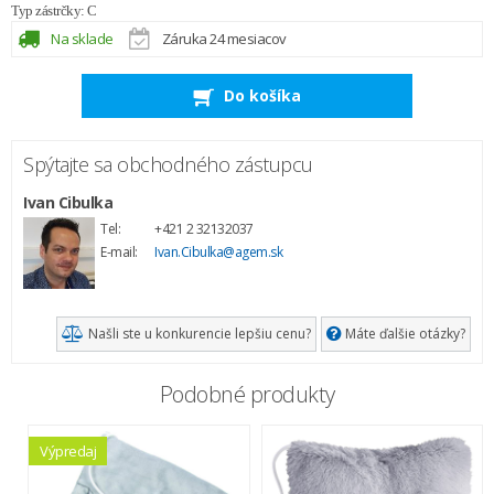
Typ zástrčky: C
Na sklade
Záruka 24 mesiacov
Do košíka
Spýtajte sa obchodného zástupcu
Ivan Cibulka
Tel:
+421 2 32132037
E-mail:
Ivan.Cibulka@agem.sk
Našli ste u konkurencie lepšiu cenu?
Máte ďalšie otázky?
Podobné produkty
Výpredaj