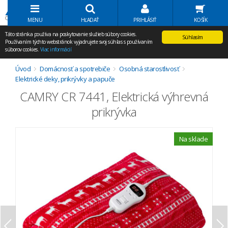
Volať Agem
MENU
HĽADAŤ
PRIHLÁSIŤ
KOŠÍK
Táto stránka používa na poskytovanie služieb súbory cookies.
Súhlasím
Používaním týchto webstránok vyjadrujete svoj súhlas s používaním
súborov cookies.
Viac informácií
Úvod
Domácnosť a spotrebiče
Osobná starostlivosť
Elektrické deky, prikrývky a papuče
CAMRY CR 7441, Elektrická výhrevná
prikrývka
Na sklade