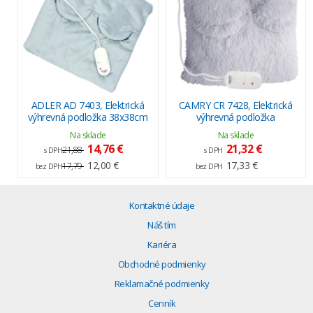
ADLER AD 7403, Elektrická
CAMRY CR 7428, Elektrická
výhrevná podložka 38x38cm
výhrevná podložka
Na sklade
Na sklade
14,76 €
21,32 €
21,88
s DPH
s DPH
12,00 €
17,33 €
17,79
bez DPH
bez DPH
Kontaktné údaje
Náš tím
Kariéra
Obchodné podmienky
Reklamačné podmienky
Cenník