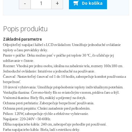
-
+
Do košíka
Popis produktu
Základné parametre
Odpojiteľný napájací kábel s LCD ovládačom: Umožňuje jednoduché ovládanie
teploty a času prevádzky deky.
Pranie v práčke: Deku možno prať v práčke pri teplote 30 °C, čo uľahčuje jej
udržiavanie v čistote.
Rozmer: Vhodná pre jednu osobu, ideálna na zabalenie tela, rozmery 160x180 cm.
Jednoduché ovládanie: Intuitívne a jednoduché na používanie.
Časovač: Nastaviteľný časovač od 1 do 10 hodín, zabezpečuje komfort používania a
bezpečnosť.
10 úrovní vyhrievania: Umožňuje prispôsobenie teploty individuálnym potrebám.
Vonkajšia tkanina: Červeno-biely flís so sviatočným vzorom, pridáva čaro a štýl.
Vnútorná tkanina: Biely flís, mäkký a príjemný na dotyk.
Ochrana proti prehriatiu: Zabezpečuje bezpečnosť používania.
Ochrana proti prepätiu: Chráni zariadenie pred poškodením.
Príkon: 120W, zabezpečuje rýchle a efektívne vyhrievanie.
Napájanie: 220-240V ~50-60Hz.
Dĺžka napájacieho kábla: 240 cm, zabezpečuje pohodlie pri používaní.
Farba napájacieho kábla: Biela, ladí s estetikou deky.