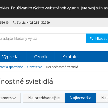
okies. Používaním týchto webstránok vyjadrujete svoj súhla
 320 10
Servis:
+421 2 321 320 20
Hľadať
Výpredaj
Cenník
Kontakt
osť a spotrebiče
Osvetlenie
Bezpečnostné svietidlá
nostné svietidlá
arametrov
Najpredávanejšie
Najlacnejšie
Naj