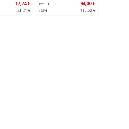
17,24 €
94,00 €
bez DPH
21,21 €
115,62 €
s DPH