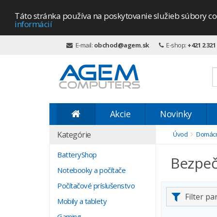
Táto stránka používa na poskytovanie služieb súbory co
informácií
E-mail:
obchod@agem.sk
E-shop:
+421 2 321
Akcie
Novinky
Kategórie
Úvod
Domácn
BatteryShop
Bezpeč
Notebooky a počítače
Počítačové príslušenstvo
Filter p
Mobily a tablety
Gaming