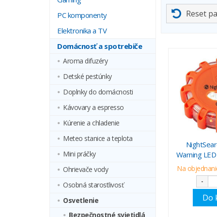
Reset p
PC komponenty
Elektronika a TV
Domácnosť a spotrebiče
Aroma difuzéry
Detské pestúnky
Doplnky do domácnosti
Kávovary a espresso
Kúrenie a chladenie
Meteo stanice a teplota
NightSear
Mini práčky
Warning LED
Na objednanie
Ohrievače vody
-
Osobná starostlivosť
Do 
Osvetlenie
Bezpečnostné svietidlá