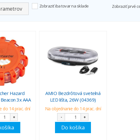
Zobraziť iba tovar na sklade
Zobraziť prvé c
arametrov
cher Hazard
AMIO Bezdrôtová svetelná
 Beacon 3x AAA
LED lišta, 26W (04369)
 do 14 prac. dní
Na objednanie do 14 prac. dní
+
-
+
košíka
Do košíka