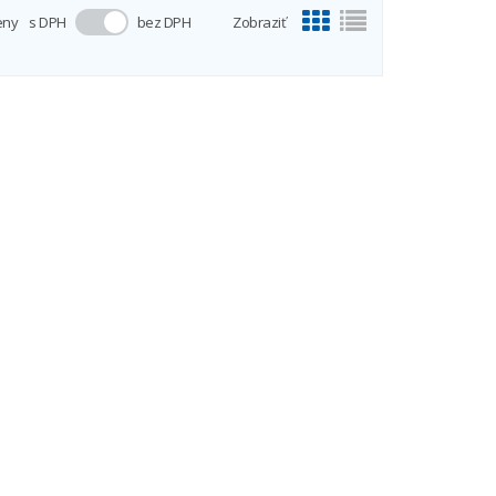
eny
s DPH
bez DPH
Zobraziť