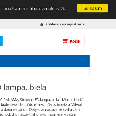
Súhlasím
s s používaním súborov cookies.
Viac
Prihlásenie a registrácia
Košík
lampa, biela
ANAMA, Stolová LED lampa, biela - Minimalistické
a bude skvele hodiť do rôznych štýlov interiéru. Vytvorí
 a dodá eleganciu. Dotykové nastavenie svetla vám
jednoducho nastaviť jeho výkon, primeraný vašim