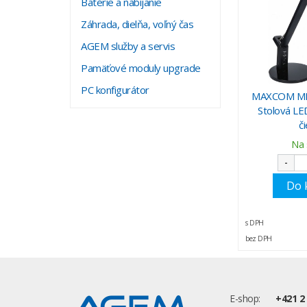
Batérie a nabíjanie
Záhrada, dielňa, voľný čas
AGEM služby a servis
Pamäťové moduly upgrade
PC konfigurátor
MAXCOM ML
Stolová LE
č
Na 
-
Do 
s DPH
bez DPH
E-shop:
+421 2