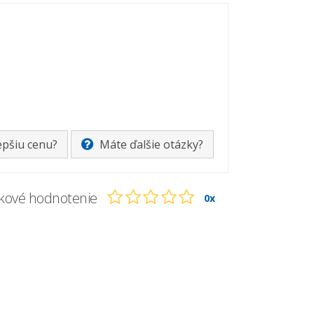
epšiu cenu?
Máte ďalšie otázky?
kové hodnotenie
0x