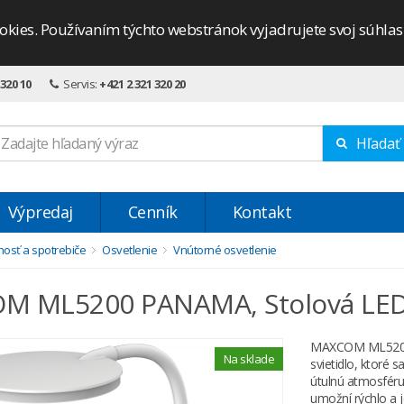
okies. Používaním týchto webstránok vyjadrujete svoj súhla
 320 10
Servis:
+421 2 321 320 20
Hľadať
Výpredaj
Cenník
Kontakt
osť a spotrebiče
Osvetlenie
Vnútorné osvetlenie
 ML5200 PANAMA, Stolová LED 
MAXCOM ML5200 P
Na sklade
svietidlo, ktoré s
útulnú atmosféru
umožní rýchlo a 