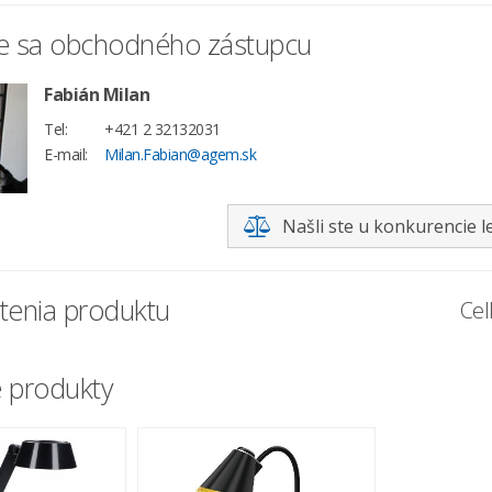
te sa obchodného zástupcu
Fabián Milan
Tel:
+421 2 32132031
E-mail:
Milan.Fabian@agem.sk
Našli ste u konkurencie l
enia produktu
Cel
 produkty