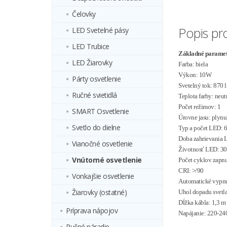
Čelovky
Popis pr
LED Svetelné pásy
LED Trubice
Základné paramet
LED Žiarovky
Farba: biela
Výkon: 10W
Párty osvetlenie
Svetelný tok: 870 
Ručné svietidlá
Teplota farby: neu
Počet režimov: 1
SMART Osvetlenie
Úrovne jasu: plynu
Svetlo do dielne
Typ a počet LED:
Doba zahrievania L
Vianočné osvetlenie
Životnosť LED: 30
Vnútorné osvetlenie
Počet cyklov zapnu
CRI: >/90
Vonkajšie osvetlenie
Automatické vypnu
Žiarovky (ostatné)
Uhol dopadu svetla
Dĺžka kábla: 1,3 m
Príprava nápojov
Napájanie: 220-240
Ručné náradie