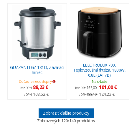
ELECTROLUX 700,
GUZZANTI GZ 181D, Zavárací
Teplovzdušná fritéza, 1800W,
hrniec
6.8L (EAF7B)
Dočasne nedostupný
Na sklade
88,23 €
101,00 €
153,00
bez DPH
bez DPH
108,52 €
124,23 €
188,19
s DPH
s DPH
Zobraziť ďalšie produkty
Zobrazených
120
/140 produktov