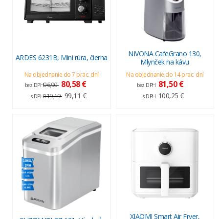
NIVONA CafeGrano 130,
ARDES 6231B, Mini rúra, čierna
Mlynček na kávu
Na objednanie do 7 prac. dní
Na objednanie do 14 prac. dní
80,58 €
81,50 €
96,90
bez DPH
bez DPH
99,11 €
100,25 €
119,19
s DPH
s DPH
XIAOMI Smart Air Fryer,