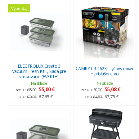
Výpredaj
ELECTROLUX Create 3
CAMRY CR 4623, Tyčový mixér
Vacuum Fresh Kit+, Sada pre
+ príslušenstvo
vákuovanie (EVFK1+)
Na sklade
Na sklade
55,00 €
55,08 €
65,00
69,00
bez DPH
bez DPH
67,65 €
67,75 €
79,95
84,87
s DPH
s DPH