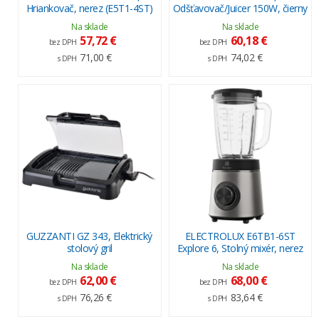
Hriankovač, nerez (E5T1-4ST)
Odšťavovač/Juicer 150W, čierny
Na sklade
Na sklade
57,72 €
60,18 €
bez DPH
bez DPH
71,00 €
74,02 €
s DPH
s DPH
GUZZANTI GZ 343, Elektrický
ELECTROLUX E6TB1-6ST
stolový gril
Explore 6, Stolný mixér, nerez
Na sklade
Na sklade
62,00 €
68,00 €
bez DPH
bez DPH
76,26 €
83,64 €
s DPH
s DPH