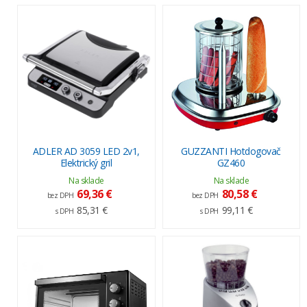
ADLER AD 3059 LED 2v1,
GUZZANTI Hotdogovač
Elektrický gril
GZ460
Na sklade
Na sklade
69,36 €
80,58 €
bez DPH
bez DPH
85,31 €
99,11 €
s DPH
s DPH