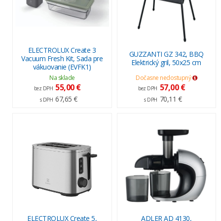
ELECTROLUX Create 3
GUZZANTI GZ 342, BBQ
Vacuum Fresh Kit, Sada pre
Elektrický gril, 50x25 cm
vákuovanie (EVFK1)
Na sklade
Dočasne nedostupný
55,00 €
57,00 €
bez DPH
bez DPH
67,65 €
70,11 €
s DPH
s DPH
ELECTROLUX Create 5,
ADLER AD 4130,