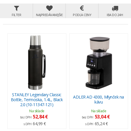
FILTER
NAJPREDÁVANEJŠIE
PODĽA CENY
IBA DO 24H
STANLEY Legendary Classic
ADLER AD 4300, Mlynček na
Bottle, Termoska, 1.4L, Black
kávu
2.0 (10-11347-121)
Na sklade
Na sklade
52,84 €
53,04 €
bez DPH
bez DPH
64,99 €
65,24 €
s DPH
s DPH