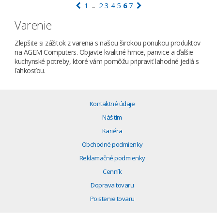
1
2
3
4
5
6
7
...
Varenie
Zlepšite si zážitok z varenia s našou širokou ponukou produktov
na AGEM Computers. Objavte kvalitné hrnce, panvice a ďalšie
kuchynské potreby, ktoré vám pomôžu pripraviť lahodné jedlá s
ľahkosťou.
Kontaktné údaje
Náš tím
Kariéra
Obchodné podmienky
Reklamačné podmienky
Cenník
Doprava tovaru
Poistenie tovaru