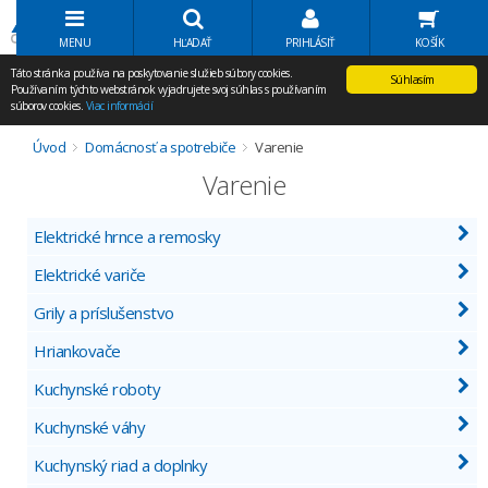
Volať Agem
MENU
HĽADAŤ
PRIHLÁSIŤ
KOŠÍK
Táto stránka používa na poskytovanie služieb súbory cookies.
Súhlasím
Používaním týchto webstránok vyjadrujete svoj súhlas s používaním
súborov cookies.
Viac informácií
Úvod
Domácnosť a spotrebiče
Varenie
Varenie
Elektrické hrnce a remosky
Elektrické variče
Grily a príslušenstvo
Hriankovače
Kuchynské roboty
Kuchynské váhy
Kuchynský riad a doplnky