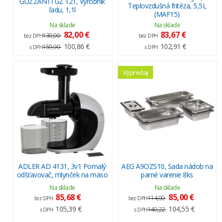
GUZZANTI GZ 121, Výrobník
Teplovzdušná fritéza, 5,5L
ľadu, 1,1l
(MAF15)
Na sklade
Na sklade
82,00 €
83,67 €
130,00
bez DPH
bez DPH
100,86 €
102,91 €
159,90
s DPH
s DPH
Výpredaj
ADLER AD 4131, 3v1 Pomalý
AEG A9OZS10, Sada nádob na
odšťavovač, mlynček na mäso
parné varenie 8ks
Na sklade
Na sklade
85,68 €
85,00 €
114,00
bez DPH
bez DPH
105,39 €
104,55 €
140,22
s DPH
s DPH