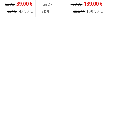
39,00 €
139,00 €
53,00
189,00
bez DPH
47,97 €
170,97 €
65,19
232,47
s DPH