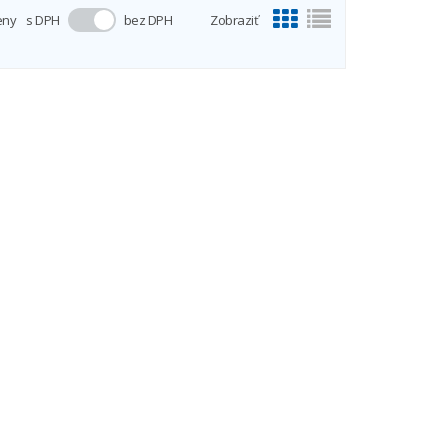
eny
s DPH
bez DPH
Zobraziť