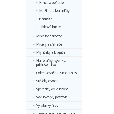
Hrnce a pečenie
Mažiare a koreničky
Panvice
Tlakové hrnce
Minirúry a fritézy
Mixéry a šľahače
Mlynčeky a krájače
Naberačky, vývrtky,
príslušenstvo
Odšťavovače a Smoothies
Sušičky ovocia
Špeciality do kuchyne
Vákuovačky potravín
Výrobníky ľadu
Zaváracie a tlakové hrnce