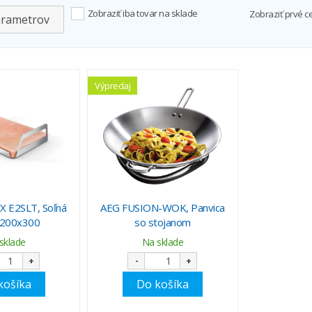
Zobraziť iba tovar na sklade
Zobraziť prvé c
arametrov
Výpredaj
 E2SLT, Soľná
AEG FUSION-WOK, Panvica
 200x300
so stojanom
sklade
Na sklade
+
-
+
košíka
Do košíka