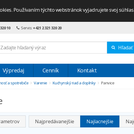
okies. Používaním týchto webstránok vyjadrujete svoj súhla
 320 10
Servis:
+421 2 321 320 20
Hľadať
Výpredaj
Cenník
Kontakt
osť a spotrebiče
Varenie
Kuchynský riad a doplnky
Panvice
e
arametrov
Najpredávanejšie
Najlacnejšie
Naj