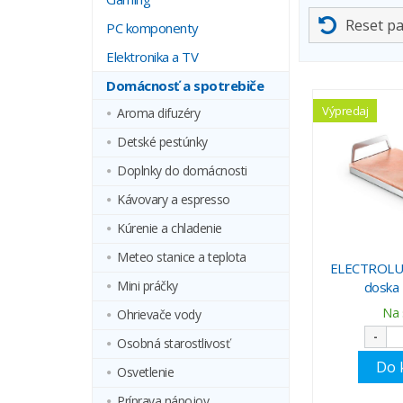
Reset p
PC komponenty
Elektronika a TV
Domácnosť a spotrebiče
Výpredaj
Aroma difuzéry
Detské pestúnky
Doplnky do domácnosti
Kávovary a espresso
Kúrenie a chladenie
Meteo stanice a teplota
ELECTROLUX
Mini práčky
doska
Na 
Ohrievače vody
-
Osobná starostlivosť
Do 
Osvetlenie
Príprava nápojov