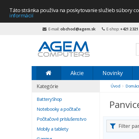
Táto stránka používa na poskytovanie služieb súbory co
informácií
E-mail:
obchod@agem.sk
E-shop:
+421 2 321
Akcie
Novinky
Kategórie
Úvod
Domácn
BatteryShop
Panvic
Notebooky a počítače
Počítačové príslušenstvo
Filter p
Mobily a tablety
Gaming