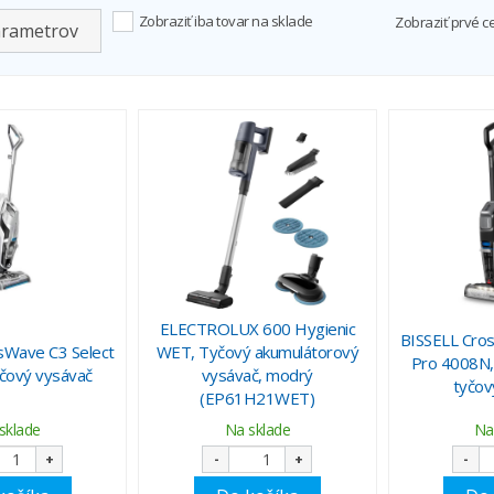
Zobraziť iba tovar na sklade
Zobraziť prvé c
arametrov
ELECTROLUX 600 Hygienic
BISSELL Cro
sWave C3 Select
WET, Tyčový akumulátorový
Pro 4008N,
čový vysávač
vysávač, modrý
tyčov
(EP61H21WET)
sklade
Na sklade
Na
+
-
+
-