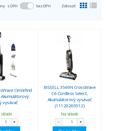
eny
s DPH
bez DPH
Zobraziť
BISSELL 3569N CrossWave
ssWave OmniFind
C6 Cordless Select,
 Akumulátorový
Akumulátorový vysávač
ý vysávač
(11120269512)
 sklade
Na sklade
+
-
+