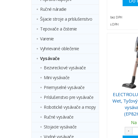
Do 
Ručné náradie
bez DPH
Šijacie stroje a príslušenstvo
s DPH
Tepovače a čistenie
Varenie
Vyhrievané oblečenie
Vysávače
Bezvreckové vysávače
Mini vysávače
Priemyselné vysávače
ELECTROLUX
Príslušenstvo pre vysávače
Wet, Tyčový
Robotické vysávače a mopy
vysáva
(EP82
Ručné vysávače
Na 
Stojacie vysávače
-
Vodné vysávače