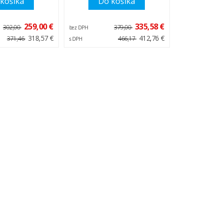
košíka
Do košíka
259,00 €
335,58 €
302,00
379,00
bez DPH
318,57 €
412,76 €
371,46
466,17
s DPH