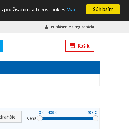
Súhlasím
s s používaním súborov cookies.
Viac
Prihlásenie a registrácia
Košík
0 €
- 408 €
408 €
drahšie
Cena