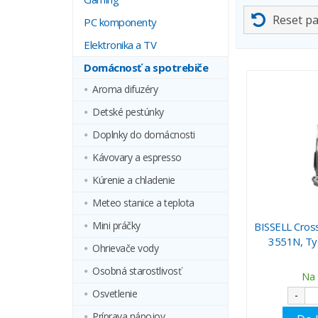
Reset p
PC komponenty
Elektronika a TV
Domácnosť a spotrebiče
Aroma difuzéry
Detské pestúnky
Doplnky do domácnosti
Kávovary a espresso
Kúrenie a chladenie
Meteo stanice a teplota
Mini práčky
BISSELL Cros
3551N, Ty
Ohrievače vody
Osobná starostlivosť
Na 
Osvetlenie
-
Príprava nápojov