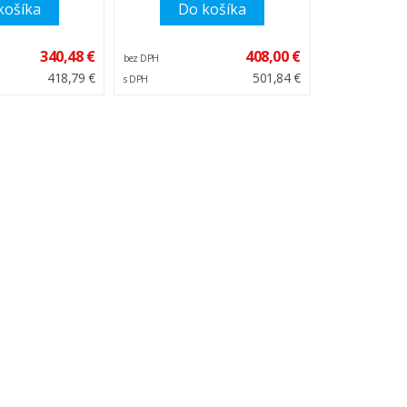
košíka
Do košíka
340,48 €
408,00 €
bez DPH
418,79 €
501,84 €
s DPH