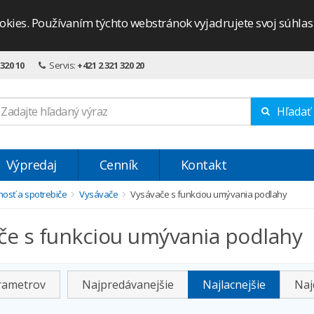
okies. Používaním týchto webstránok vyjadrujete svoj súhla
 320 10
Servis:
+421 2 321 320 20
Hľadať
Výpredaj
Cenník
Kontakt
osť a spotrebiče
Vysávače
Vysávače s funkciou umývania podlahy
če s funkciou umývania podlahy
arametrov
Najpredávanejšie
Najlacnejšie
Naj