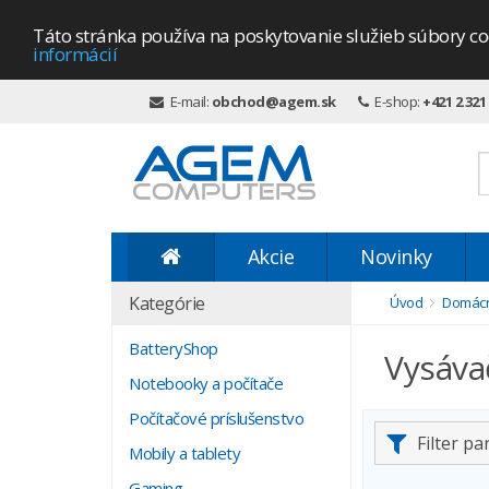
Táto stránka používa na poskytovanie služieb súbory co
informácií
E-mail:
obchod@agem.sk
E-shop:
+421 2 321
Akcie
Novinky
Kategórie
Úvod
Domácn
BatteryShop
Vysáva
Notebooky a počítače
Počítačové príslušenstvo
Filter p
Mobily a tablety
Gaming