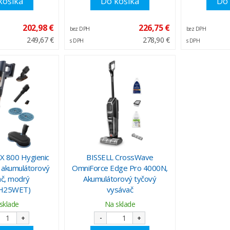
košíka
Do košíka
Do 
202,98 €
226,75 €
bez DPH
bez DPH
249,67 €
278,90 €
s DPH
s DPH
 800 Hygienic
BISSELL CrossWave
 akumulátorový
OmniForce Edge Pro 4000N,
č, modrý
Akumulátorový tyčový
H25WET)
vysávač
sklade
Na sklade
+
-
+