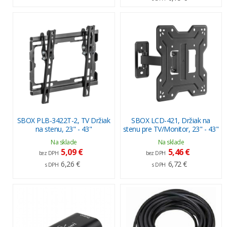
SBOX PLB-3422T-2, TV Držiak
SBOX LCD-421, Držiak na
na stenu, 23" - 43"
stenu pre TV/Monitor, 23" - 43"
Na sklade
Na sklade
5,09 €
5,46 €
bez DPH
bez DPH
6,26 €
6,72 €
s DPH
s DPH