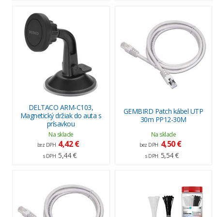
DELTACO ARM-C103,
GEMBIRD Patch kábel UTP
Magnetický držiak do auta s
30m PP12-30M
prísavkou
Na sklade
Na sklade
4,42 €
4,50 €
bez DPH
bez DPH
5,44 €
5,54 €
s DPH
s DPH