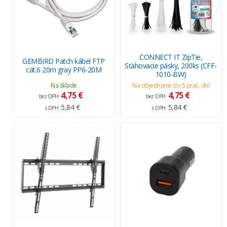
CONNECT IT ZipTie,
GEMBIRD Patch kábel FTP
Sťahovacie pásky, 200ks (CFF-
cat.6 20m gray PP6-20M
1010-BW)
Na sklade
Na objednanie do 5 prac. dní
4,75 €
4,75 €
bez DPH
bez DPH
5,84 €
5,84 €
s DPH
s DPH