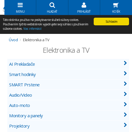
Volať Agem
MENU
HĽADAŤ
PRIHLÁSIŤ
KOŠÍK
Táto stránka používa na poskytovanie služieb súbory cookies.
Súhlasím
Používaním týchto webstránok vyjadrujete svoj súhlas s používaním
súborov cookies.
Viac informácií
Úvod
Elektronika a TV
Elektronika a TV
AI Prekladače
Smart hodinky
SMART Prstene
Audio/Video
Auto-moto
Monitory a panely
Projektory