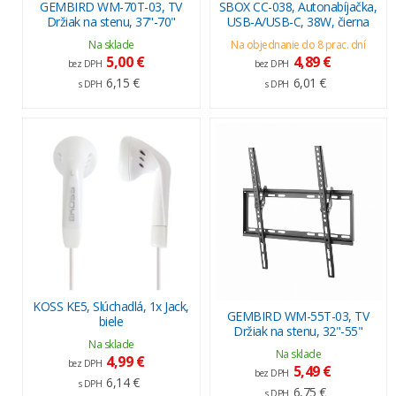
GEMBIRD WM-70T-03, TV
SBOX CC-038, Autonabíjačka,
Držiak na stenu, 37"-70"
USB-A/USB-C, 38W, čierna
Na sklade
Na objednanie do 8 prac. dní
5,00 €
4,89 €
bez DPH
bez DPH
6,15 €
6,01 €
s DPH
s DPH
KOSS KE5, Slúchadlá, 1x Jack,
GEMBIRD WM-55T-03, TV
biele
Držiak na stenu, 32"-55"
Na sklade
Na sklade
4,99 €
bez DPH
5,49 €
bez DPH
6,14 €
s DPH
6,75 €
s DPH