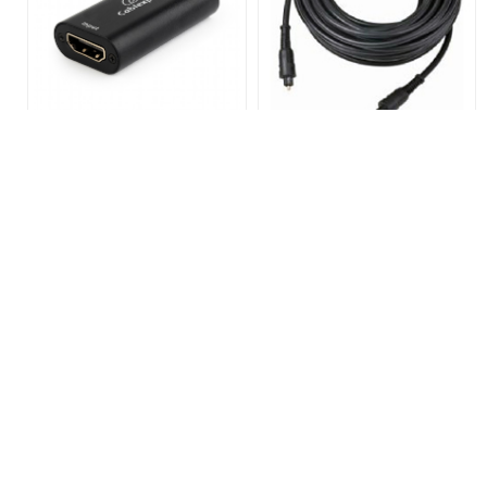
GEMBIRD TOSLINK Optický
GEMBIRD Repater/Extender
kábel 10m, čierny (CC-OPT-
HDMI signálu DRP-HDMI-02
10M)
Na sklade
Na sklade
5,49 €
5,75 €
bez DPH
bez DPH
6,75 €
7,07 €
s DPH
s DPH