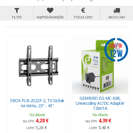
FILTER
NAJPREDÁVANEJŠIE
PODĽA CENY
IBA DO 24H
GEMBIRD EG-MC-008,
SBOX PLB-2522F-2, TV Držiak
Univerzálny AC/DC Adaptér
na stenu, 23" - 43"
12W/1A
Na sklade
Na sklade
4,28 €
4,39 €
bez DPH
bez DPH
5,26 €
5,40 €
s DPH
s DPH