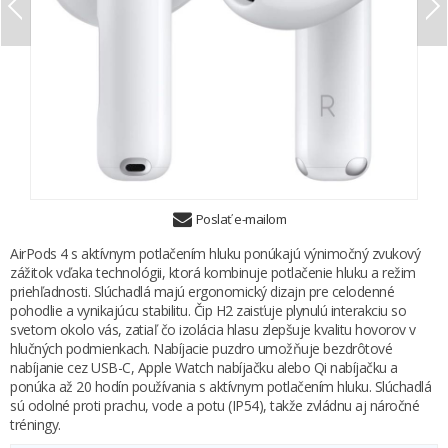
Poslať e-mailom
AirPods 4 s aktívnym potlačením hluku ponúkajú výnimočný zvukový
zážitok vďaka technológii, ktorá kombinuje potlačenie hluku a režim
priehľadnosti. Slúchadlá majú ergonomický dizajn pre celodenné
pohodlie a vynikajúcu stabilitu. Čip H2 zaisťuje plynulú interakciu so
svetom okolo vás, zatiaľ čo izolácia hlasu zlepšuje kvalitu hovorov v
hlučných podmienkach. Nabíjacie puzdro umožňuje bezdrôtové
nabíjanie cez USB-C, Apple Watch nabíjačku alebo Qi nabíjačku a
ponúka až 20 hodín používania s aktívnym potlačením hluku. Slúchadlá
sú odolné proti prachu, vode a potu (IP54), takže zvládnu aj náročné
tréningy.