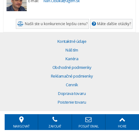
E-mail:
Ivan.Cibulka@agem.sk
Našli ste u konkurencie lepšiu cenu?
Máte ďalšie otázky?
Kontaktné údaje
Náš tím
Kariéra
Obchodné podmienky
Reklamačné podmienky
Cenník
Doprava tovaru
Poistenie tovaru
NAVIGOVAŤ
ZAVOLAŤ
POSLAŤ EMAIL
HORE