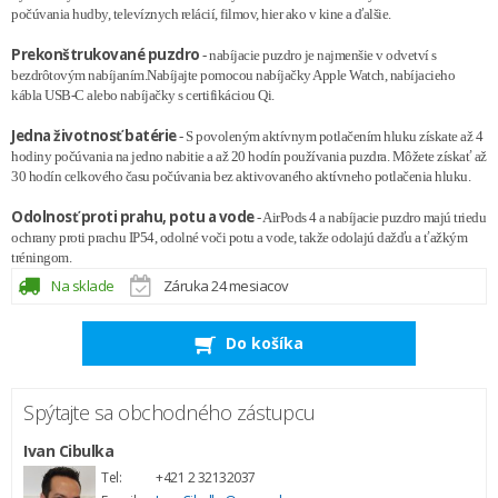
počúvania hudby, televíznych relácií, filmov, hier ako v kine a ďalšie.
Prekonštrukované puzdro
- nabíjacie puzdro je najmenšie v odvetví s
bezdrôtovým nabíjaním.Nabíjajte pomocou nabíjačky Apple Watch, nabíjacieho
kábla USB-C alebo nabíjačky s certifikáciou Qi.
Jedna životnosť batérie
- S povoleným aktívnym potlačením hluku získate až 4
hodiny počúvania na jedno nabitie a až 20 hodín používania puzdra. Môžete získať až
30 hodín celkového času počúvania bez aktivovaného aktívneho potlačenia hluku.
Odolnosť proti prahu, potu a vode
- AirPods 4 a nabíjacie puzdro majú triedu
ochrany proti prachu IP54, odolné voči potu a vode, takže odolajú dažďu a ťažkým
tréningom.
Na sklade
Záruka 24 mesiacov
Do košíka
Spýtajte sa obchodného zástupcu
Ivan Cibulka
Tel:
+421 2 32132037