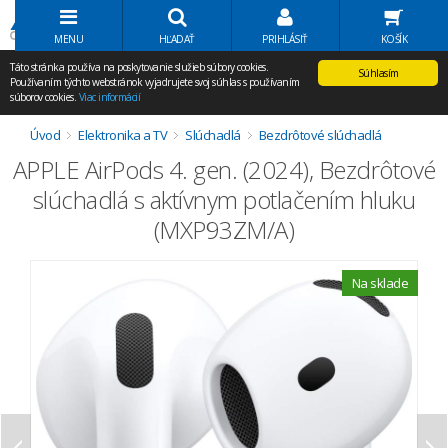
Volať Agem
MENU
HĽADAŤ
PRIHLÁSIŤ
KOŠÍK
Táto stránka používa na poskytovanie služieb súbory cookies.
Súhlasím
Používaním týchto webstránok vyjadrujete svoj súhlas s používaním
súborov cookies.
Viac informácií
Úvod
Elektronika a TV
Slúchadlá
Bezdrôtové slúchadlá
APPLE AirPods 4. gen. (2024), Bezdrôtové
slúchadlá s aktívnym potlačením hluku
(MXP93ZM/A)
Na sklade