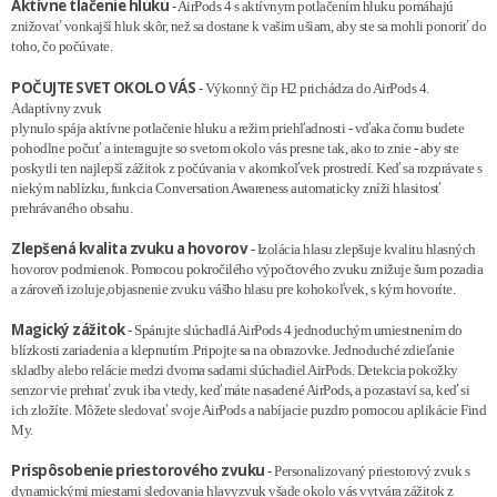
Aktívne tlačenie hluku
- AirPods 4 s aktívnym potlačením hluku pomáhajú
znižovať vonkajší hluk skôr, než sa dostane k vašim ušiam, aby ste sa mohli ponoriť do
toho, čo počúvate.
POČUJTE SVET OKOLO VÁS
- Výkonný čip H2 prichádza do AirPods 4.
Adaptívny zvuk
plynulo spája aktívne potlačenie hluku a režim priehľadnosti - vďaka čomu budete
pohodlne počuť a interagujte so svetom okolo vás presne tak, ako to znie - aby ste
poskytli ten najlepší zážitok z počúvania v akomkoľvek prostredí. Keď sa rozprávate s
niekým nablízku, funkcia Conversation Awareness automaticky zníži hlasitosť
prehrávaného obsahu.
Zlepšená kvalita zvuku a hovorov
- Izolácia hlasu zlepšuje kvalitu hlasných
hovorov podmienok. Pomocou pokročilého výpočtového zvuku znižuje šum pozadia
a zároveň izoluje,objasnenie zvuku vášho hlasu pre kohokoľvek, s kým hovoríte.
Magický zážitok
- Spárujte slúchadlá AirPods 4 jednoduchým umiestnením do
blízkosti zariadenia a klepnutím .Pripojte sa na obrazovke. Jednoduché zdieľanie
skladby alebo relácie medzi dvoma sadami slúchadiel AirPods. Detekcia pokožky
senzor vie prehrať zvuk iba vtedy, keď máte nasadené AirPods, a pozastaví sa, keď si
ich zložíte. Môžete sledovať svoje AirPods a nabíjacie puzdro pomocou aplikácie Find
My.
Prispôsobenie priestorového zvuku
- Personalizovaný priestorový zvuk s
dynamickými miestami sledovania hlavyzvuk všade okolo vás vytvára zážitok z