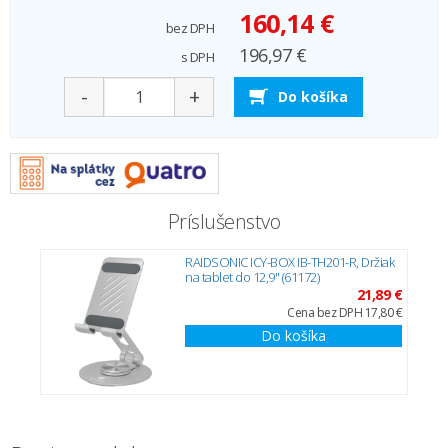
160,14 €
bez DPH
196,97 €
s DPH
-
+
Do košíka
Príslušenstvo
RAIDSONIC ICY-BOX IB-TH201-R, Držiak
na tablet do 12,9" (61172)
21,89 €
Cena bez DPH 17,80 €
Do košíka