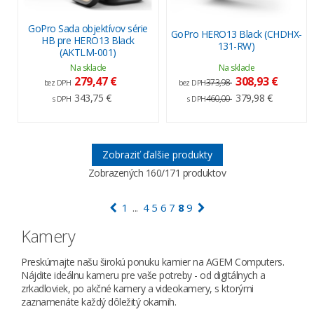
GoPro Sada objektívov série
GoPro HERO13 Black (CHDHX-
HB pre HERO13 Black
131-RW)
(AKTLM-001)
Na sklade
Na sklade
279,47 €
308,93 €
373,98
bez DPH
bez DPH
343,75 €
379,98 €
460,00
s DPH
s DPH
Zobraziť ďalšie produkty
Zobrazených
160
/171 produktov
1
4
5
6
7
8
9
...
Kamery
Preskúmajte našu širokú ponuku kamier na AGEM Computers.
Nájdite ideálnu kameru pre vaše potreby - od digitálnych a
zrkadloviek, po akčné kamery a videokamery, s ktorými
zaznamenáte každý dôležitý okamih.