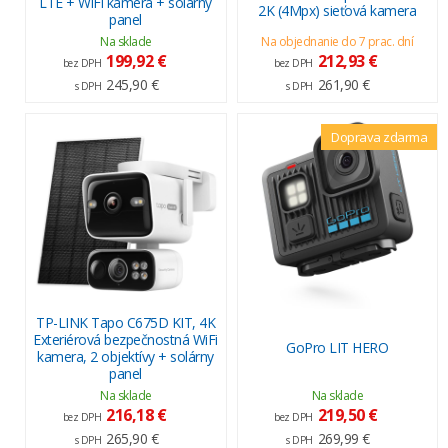
LTE + WiFi kamera + solárny
2K (4Mpx) sieťová kamera
panel
Na sklade
Na objednanie do 7 prac. dní
199,92 €
212,93 €
bez DPH
bez DPH
245,90 €
261,90 €
s DPH
s DPH
Doprava zdarma
TP-LINK Tapo C675D KIT, 4K
Exteriérová bezpečnostná WiFi
GoPro LIT HERO
kamera, 2 objektívy + solárny
panel
Na sklade
Na sklade
216,18 €
219,50 €
bez DPH
bez DPH
265,90 €
269,99 €
s DPH
s DPH