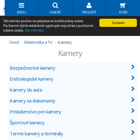
Volať Agem
MENU
HĽADAŤ
PRIHLÁSIŤ
KOŠÍK
Táto stránka používa na poskytovanie služieb súbory cookies.
Súhlasím
Používaním týchto webstránok vyjadrujete svoj súhlas s používaním
súborov cookies.
Viac informácií
Úvod
Elektronika a TV
Kamery
Kamery
Bezpečnostné kamery
Endoskopické kamery
Kamery do auta
Kamery na dokumenty
Príslušenstvo pre kamery
Športové kamery
Termo kamery a terminály