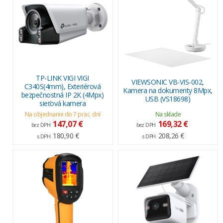
TP-LINK VIGI VIGI
VIEWSONIC VB-VIS-002,
C340S(4mm), Exteriérová
Kamera na dokumenty 8Mpx,
bezpečnostná IP 2K (4Mpx)
USB (VS18698)
sieťová kamera
Na objednanie do 7 prac. dní
Na sklade
147,07 €
169,32 €
bez DPH
bez DPH
180,90 €
208,26 €
s DPH
s DPH