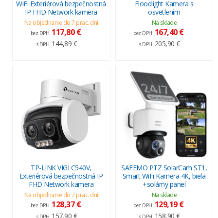
WiFi Exteriérová bezpečnostná
Floodlight Kamera s
IP FHD Network kamera
osvetlením
Na objednanie do 7 prac. dní
Na sklade
117,80 €
167,40 €
bez DPH
bez DPH
144,89 €
205,90 €
s DPH
s DPH
TP-LINK VIGI C540V,
SAFEMO PTZ SolarCam ST1,
Exteriérová bezpečnostná IP
Smart WiFi Kamera 4K, biela
FHD Network kamera
+solárny panel
Na objednanie do 7 prac. dní
Na sklade
128,37 €
129,19 €
bez DPH
bez DPH
157,90 €
158,90 €
s DPH
s DPH