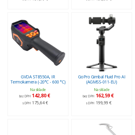
GVDA ST8550A, IR
GoPro Gimbal Fluid Pro AI
Termokamera (-20°C - 600 °C)
(AGMSS-011-EU)
Na sklade
Na sklade
142,80 €
162,59 €
bez DPH
bez DPH
175,64 €
199,99 €
s DPH
s DPH