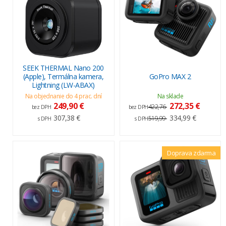
SEEK THERMAL Nano 200
(Apple), Termálna kamera,
GoPro MAX 2
Lightning (LW-ABAX)
Na objednanie do 4 prac. dní
Na sklade
249,90 €
272,35 €
422,76
bez DPH
bez DPH
307,38 €
334,99 €
519,99
s DPH
s DPH
Doprava zdarma