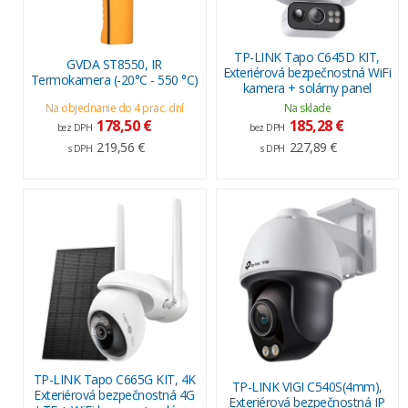
TP-LINK Tapo C645D KIT,
GVDA ST8550, IR
Exteriérová bezpečnostná WiFi
Termokamera (-20°C - 550 °C)
kamera + solárny panel
Na objednanie do 4 prac. dní
Na sklade
178,50 €
185,28 €
bez DPH
bez DPH
219,56 €
227,89 €
s DPH
s DPH
TP-LINK Tapo C665G KIT, 4K
TP-LINK VIGI C540S(4mm),
Exteriérová bezpečnostná 4G
Exteriérová bezpečnostná IP