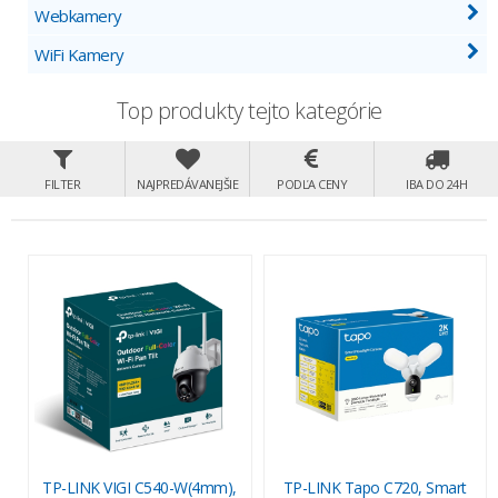
Webkamery
WiFi Kamery
Top produkty tejto kategórie
FILTER
NAJPREDÁVANEJŠIE
PODĽA CENY
IBA DO 24H
TP-LINK VIGI C540-W(4mm),
TP-LINK Tapo C720, Smart