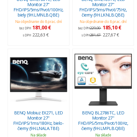
Monitor 27"
Monitor 27"
FHD/IPS/5ms/Pivot/100Hz,
FHD/IPS/5ms/Pivot/75Hz,
biely (9H.LMNLB.QBE)
čierny (9H.LKNLB.QBE)
Na objednanie do 8 prac. dní
Na objednanie do 8 prac. dní
181,00 €
185,10 €
229,00
bez DPH
bez DPH
222,63 €
227,67 €
281,67
s DPH
s DPH
BENQ Mobiuz EX271, LED
BENQ BL2786TC, LED
Monitor 27"
Monitor 27"
FHD/IPS/1ms/180Hz, bielo-
FHD/IPS/5ms/Pivot/100Hz,
čierny (9H.LNALA.TBE)
čierny (9H.LMPLB.QBE)
Na sklade
Na sklade