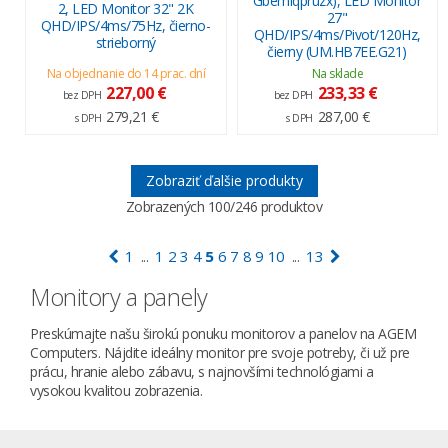
Gbemiqpruzx), LED Monitor
2, LED Monitor 32" 2K
27"
QHD/IPS/4ms/75Hz, čierno-
QHD/IPS/4ms/Pivot/120Hz,
strieborný
čierny (UM.HB7EE.G21)
Na objednanie do 14 prac. dní
Na sklade
227,00 €
233,33 €
bez DPH
bez DPH
279,21 €
287,00 €
s DPH
s DPH
Zobraziť ďalšie produkty
Zobrazených
100
/246 produktov
1
1
2
3
4
5
6
7
8
9
10
13
...
...
Monitory a panely
Preskúmajte našu širokú ponuku monitorov a panelov na AGEM
Computers. Nájdite ideálny monitor pre svoje potreby, či už pre
prácu, hranie alebo zábavu, s najnovšími technológiami a
vysokou kvalitou zobrazenia.