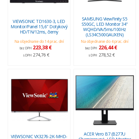
SAMSUNG ViewFinity S5
VIEWSONIC TD1630-3, LED
S50GC, LED Monitor 34"
Monitor/Panel 15,6" Dotykový
WQHD/VA/5ms/100Hz
HD/TN/12ms, čierny
(LS34C500GAUXEN)
Na objednanie do 14 prac. dní
Na objednanie do 4 prac. dní
223,38 €
226,44 €
bez DPH
bez DPH
274,76 €
278,52 €
s DPH
s DPH
ACER Vero B7 (B277U
VIEWSONIC VX3276-2K-MHD-