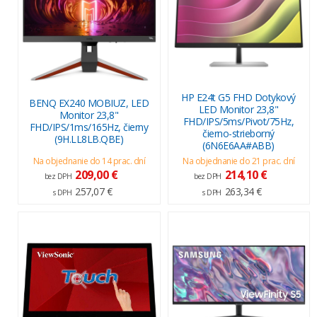
HP E24t G5 FHD Dotykový
BENQ EX240 MOBIUZ, LED
LED Monitor 23,8"
Monitor 23,8"
FHD/IPS/5ms/Pivot/75Hz,
FHD/IPS/1ms/165Hz, čierny
čierno-strieborný
(9H.LL8LB.QBE)
(6N6E6AA#ABB)
Na objednanie do 14 prac. dní
Na objednanie do 21 prac. dní
209,00 €
214,10 €
bez DPH
bez DPH
257,07 €
263,34 €
s DPH
s DPH