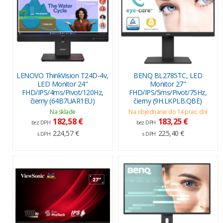
LENOVO ThinkVision T24D-4v,
BENQ BL2785TC, LED
LED Monitor 24"
Monitor 27"
FHD/IPS/4ms/Pivot/120Hz,
FHD/IPS/5ms/Pivot/75Hz,
čierny (64B7UAR1EU)
čierny (9H.LKPLB.QBE)
Na sklade
Na objednanie do 14 prac. dní
182,58 €
183,25 €
bez DPH
bez DPH
224,57 €
225,40 €
s DPH
s DPH