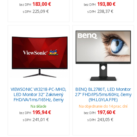
183,00 €
193,80 €
bez DPH
bez DPH
225,09 €
238,37 €
s DPH
s DPH
VIEWSONIC VX3218-PC-MHD,
BENQ BL2780T, LED Monitor
LED Monitor 32" Zakrivený
27" FHD/IPS/5ms/60Hz, čierny
FHD/VA/1ms/165Hz, čierny
(9H.LGYLA.FPE)
Na sklade
Na objednanie do 14 prac. dní
195,94 €
197,60 €
bez DPH
bez DPH
241,01 €
243,05 €
s DPH
s DPH