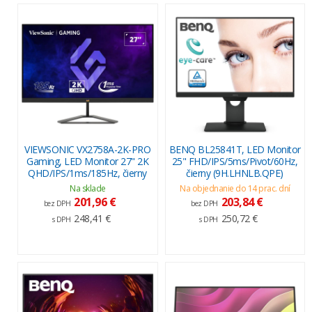
VIEWSONIC VX2758A-2K-PRO
BENQ BL25841T, LED Monitor
Gaming, LED Monitor 27" 2K
25" FHD/IPS/5ms/Pivot/60Hz,
QHD/IPS/1ms/185Hz, čierny
čierny (9H.LHNLB.QPE)
Na sklade
Na objednanie do 14 prac. dní
201,96 €
203,84 €
bez DPH
bez DPH
248,41 €
250,72 €
s DPH
s DPH