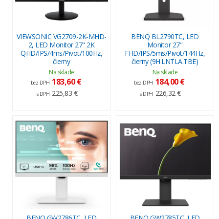
VIEWSONIC VG2709-2K-MHD-
BENQ BL2790TC, LED
2, LED Monitor 27" 2K
Monitor 27"
QHD/IPS/4ms/Pivot/100Hz,
FHD/IPS/5ms/Pivot/144Hz,
čierny
čierny (9H.LNTLA.TBE)
Na sklade
Na sklade
183,60 €
184,00 €
bez DPH
bez DPH
225,83 €
226,32 €
s DPH
s DPH
BENQ GW2786TC, LED
BENQ GW2785TC, LED