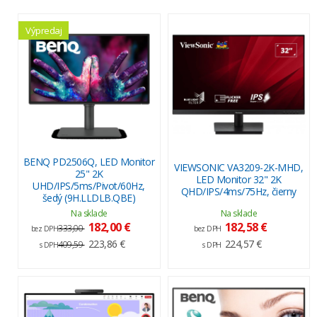
Výpredaj
BENQ PD2506Q, LED Monitor
VIEWSONIC VA3209-2K-MHD,
25" 2K
LED Monitor 32" 2K
UHD/IPS/5ms/Pivot/60Hz,
QHD/IPS/4ms/75Hz, čierny
šedý (9H.LLDLB.QBE)
Na sklade
Na sklade
182,00 €
182,58 €
333,00
bez DPH
bez DPH
223,86 €
224,57 €
409,59
s DPH
s DPH