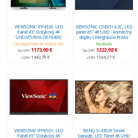
VIEWSONIC IFP4320, LED
VIEWSONIC CDE6514-2C, LED
Panel 43" Dotykový 4K
panel 65" 4K UHD - komerčný
UHD/IPS/9ms (VS16430)
displej s integráciou ProAV
Na objednanie do 30 prac. dní
Na sklade
1173,00 €
1222,98 €
bez DPH
bez DPH
1442,79 €
1504,27 €
s DPH
s DPH
VIEWSONIC IFP65G1, LED
BENQ SL4302K Smart
Panel 65" Dotykový 4K
Signage, LED Panel 4K UHD