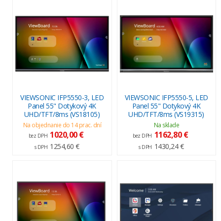
VIEWSONIC IFP5550-3, LED
VIEWSONIC IFP5550-5, LED
Panel 55" Dotykový 4K
Panel 55" Dotykový 4K
UHD/TFT/8ms (VS18105)
UHD/TFT/8ms (VS19315)
Na objednanie do 14 prac. dní
Na sklade
1020,00 €
1162,80 €
bez DPH
bez DPH
1254,60 €
1430,24 €
s DPH
s DPH