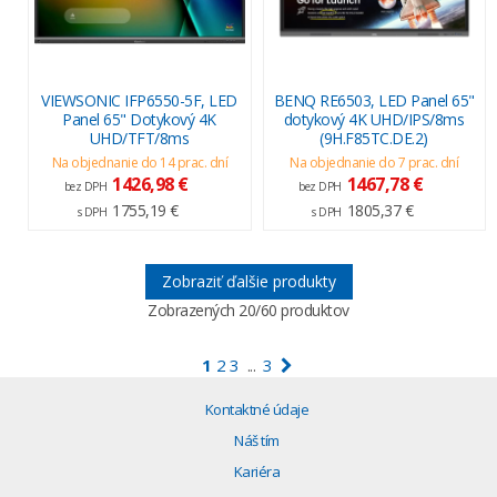
VIEWSONIC IFP6550-5F, LED
BENQ RE6503, LED Panel 65"
Panel 65" Dotykový 4K
dotykový 4K UHD/IPS/8ms
UHD/TFT/8ms
(9H.F85TC.DE.2)
Na objednanie do 14 prac. dní
Na objednanie do 7 prac. dní
1426,98 €
1467,78 €
bez DPH
bez DPH
1755,19 €
1805,37 €
s DPH
s DPH
Zobraziť ďalšie produkty
Zobrazených
20
/60 produktov
1
2
3
3
...
Kontaktné údaje
Náš tím
Kariéra