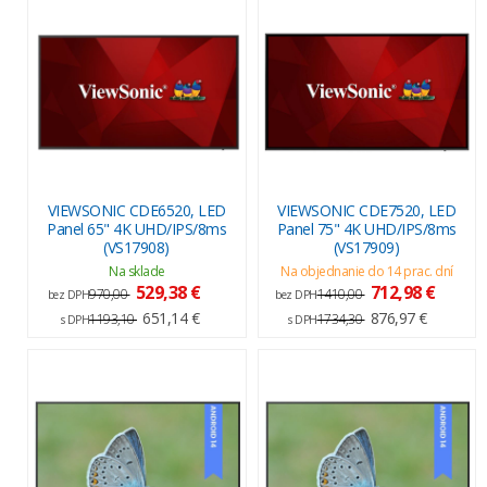
VIEWSONIC CDE6520, LED
VIEWSONIC CDE7520, LED
Panel 65" 4K UHD/IPS/8ms
Panel 75" 4K UHD/IPS/8ms
(VS17908)
(VS17909)
Na sklade
Na objednanie do 14 prac. dní
529,38 €
712,98 €
970,00
1410,00
bez DPH
bez DPH
651,14 €
876,97 €
1193,10
1734,30
s DPH
s DPH