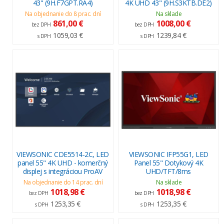
43" (9H.F7GPT.RA4)
4K UHD 43" (9H.S3KTB.DE2)
Na objednanie do 8 prac. dní
Na sklade
861,00 €
1008,00 €
bez DPH
bez DPH
1059,03 €
1239,84 €
s DPH
s DPH
VIEWSONIC CDE5514-2C, LED
VIEWSONIC IFP55G1, LED
panel 55" 4K UHD - komerčný
Panel 55" Dotykový 4K
displej s integráciou ProAV
UHD/TFT/8ms
Na objednanie do 14 prac. dní
Na sklade
1018,98 €
1018,98 €
bez DPH
bez DPH
1253,35 €
1253,35 €
s DPH
s DPH