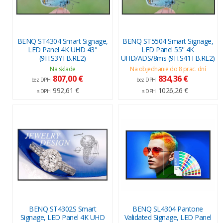
BENQ ST4304 Smart Signage,
BENQ ST5504 Smart Signage,
LED Panel 4K UHD 43"
LED Panel 55'' 4K
(9H.S3YTB.RE2)
UHD/ADS/8ms (9H.S41TB.RE2)
Na sklade
Na objednanie do 8 prac. dní
807,00 €
834,36 €
bez DPH
bez DPH
992,61 €
1026,26 €
s DPH
s DPH
BENQ ST4302S Smart
BENQ SL4304 Pantone
Signage, LED Panel 4K UHD
Validated Signage, LED Panel