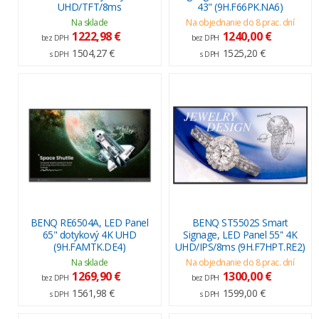
UHD/TFT/8ms
43" (9H.F66PK.NA6)
Na sklade
Na objednanie do 8 prac. dní
1222,98 €
1240,00 €
bez DPH
bez DPH
1504,27 €
1525,20 €
s DPH
s DPH
BENQ RE6504A, LED Panel
BENQ ST5502S Smart
65" dotykový 4K UHD
Signage, LED Panel 55'' 4K
(9H.FAMTK.DE4)
UHD/IPS/8ms (9H.F7HPT.RE2)
Na sklade
Na objednanie do 8 prac. dní
1269,90 €
1300,00 €
bez DPH
bez DPH
1561,98 €
1599,00 €
s DPH
s DPH