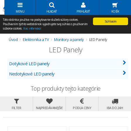
Volať Agem
MENU
HĽADAŤ
PRIHLÁSIŤ
KOŠÍK
Táto stránka používa na poskytovanie služieb súbory cookies.
Súhlasím
Používaním týchto webstránok vyjadrujete svoj súhlas s používaním
súborov cookies.
Viac informácií
Úvod
Elektronika a TV
Monitory a panely
LED Panely
LED Panely
Dotykové LED panely
Nedotykové LED panely
Top produkty tejto kategórie
FILTER
NAJPREDÁVANEJŠIE
PODĽA CENY
IBA DO 24H