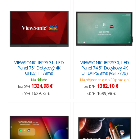
VIEWSONIC IFP75G1, LED
VIEWSONIC IFP7530, LED
Panel 75" Dotykový 4K
Panel 74,5" Dotykový 4K
UHD/TFT/8ms
UHD/IPS/8ms (VS17776)
Na sklade
Na objednanie do 30 prac. dní
1324,98 €
1382,10 €
bez DPH
bez DPH
1629,73 €
1699,98 €
s DPH
s DPH