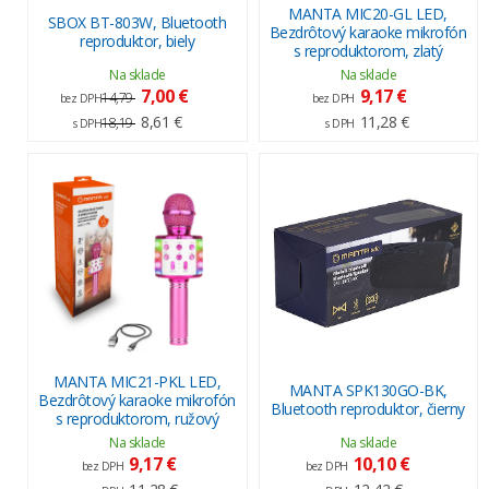
MANTA MIC20-GL LED,
SBOX BT-803W, Bluetooth
Bezdrôtový karaoke mikrofón
reproduktor, biely
s reproduktorom, zlatý
Na sklade
Na sklade
7,00 €
9,17 €
14,79
bez DPH
bez DPH
8,61 €
11,28 €
18,19
s DPH
s DPH
MANTA MIC21-PKL LED,
MANTA SPK130GO-BK,
Bezdrôtový karaoke mikrofón
Bluetooth reproduktor, čierny
s reproduktorom, ružový
Na sklade
Na sklade
9,17 €
10,10 €
bez DPH
bez DPH