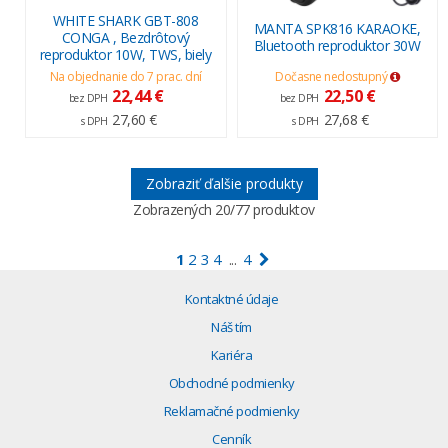
WHITE SHARK GBT-808
MANTA SPK816 KARAOKE,
CONGA , Bezdrôtový
Bluetooth reproduktor 30W
reproduktor 10W, TWS, biely
Na objednanie do 7 prac. dní
Dočasne nedostupný
22,44 €
22,50 €
bez DPH
bez DPH
27,60 €
27,68 €
s DPH
s DPH
Zobraziť ďalšie produkty
Zobrazených
20
/77 produktov
1
2
3
4
4
...
Kontaktné údaje
Náš tím
Kariéra
Obchodné podmienky
Reklamačné podmienky
Cenník