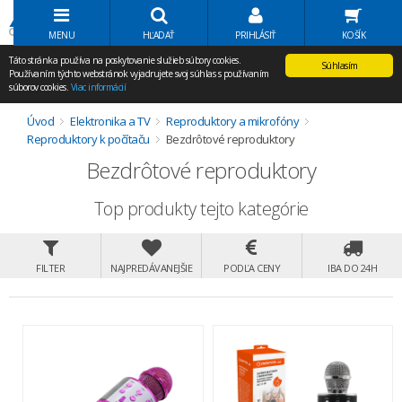
Volať Agem
MENU
HĽADAŤ
PRIHLÁSIŤ
KOŠÍK
Táto stránka používa na poskytovanie služieb súbory cookies.
Súhlasím
Používaním týchto webstránok vyjadrujete svoj súhlas s používaním
súborov cookies.
Viac informácií
Úvod
Elektronika a TV
Reproduktory a mikrofóny
Reproduktory k počítaču
Bezdrôtové reproduktory
Bezdrôtové reproduktory
Top produkty tejto kategórie
FILTER
NAJPREDÁVANEJŠIE
PODĽA CENY
IBA DO 24H