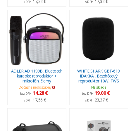
17,32 €
17,32 €
s DPH
s DPH
ADLER AD 1199B, Bluetooth
WHITE SHARK GBT-619
karaoke reproduktor +
IDAKKA , Bezdrôtový
mikrofón, čierny
reproduktor 10W, TWS
Dočasne nedostupný
Na sklade
14,28 €
19,00 €
bez DPH
bez DPH
17,56 €
23,37 €
s DPH
s DPH