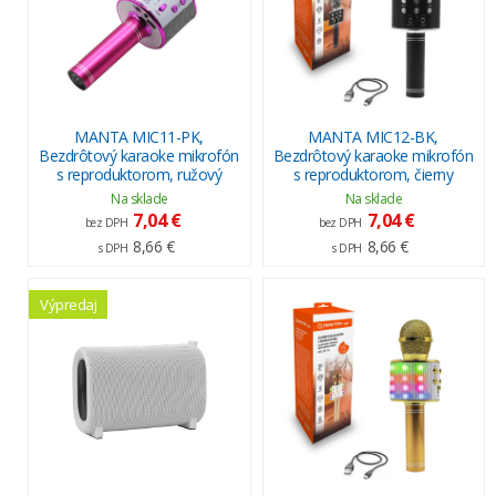
MANTA MIC11-PK,
MANTA MIC12-BK,
Bezdrôtový karaoke mikrofón
Bezdrôtový karaoke mikrofón
s reproduktorom, ružový
s reproduktorom, čierny
Na sklade
Na sklade
7,04 €
7,04 €
bez DPH
bez DPH
8,66 €
8,66 €
s DPH
s DPH
Výpredaj