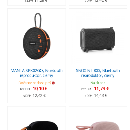
11,28 €
12,42 €
s DPH
s DPH
MANTA SPK02GO, Bluetooth
SBOX BT-803, Bluetooth
reproduktor, čierny
reproduktor, čierny
Dočasne nedostupný
Na sklade
10,10 €
11,73 €
bez DPH
bez DPH
12,42 €
14,43 €
s DPH
s DPH