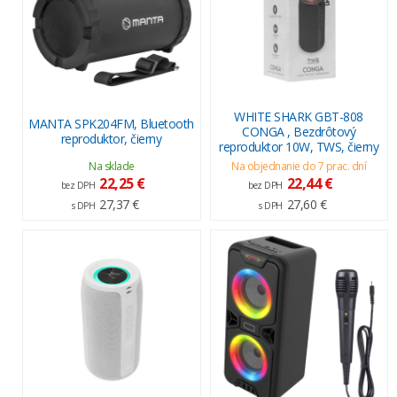
WHITE SHARK GBT-808
MANTA SPK204FM, Bluetooth
CONGA , Bezdrôtový
reproduktor, čierny
reproduktor 10W, TWS, čierny
Na sklade
Na objednanie do 7 prac. dní
22,25 €
22,44 €
bez DPH
bez DPH
27,37 €
27,60 €
s DPH
s DPH