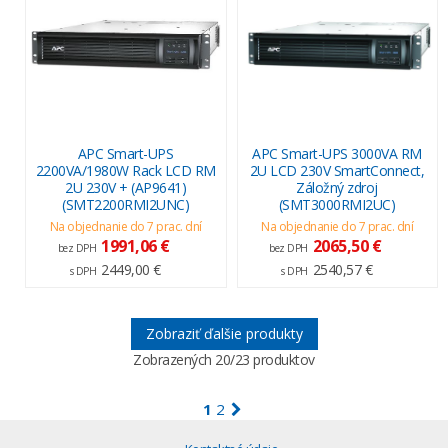
APC Smart-UPS
APC Smart-UPS 3000VA RM
2200VA/1980W Rack LCD RM
2U LCD 230V SmartConnect,
2U 230V + (AP9641)
Záložný zdroj
(SMT2200RMI2UNC)
(SMT3000RMI2UC)
Na objednanie do 7 prac. dní
Na objednanie do 7 prac. dní
1991,06 €
2065,50 €
bez DPH
bez DPH
2449,00 €
2540,57 €
s DPH
s DPH
Zobraziť ďalšie produkty
Zobrazených
20
/23 produktov
1
2