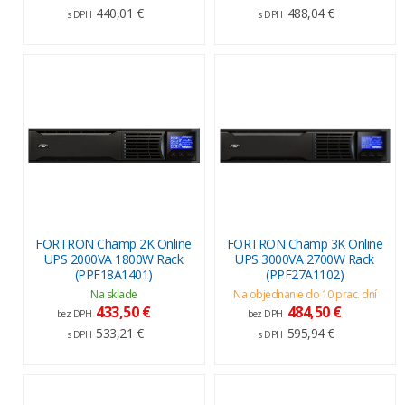
440,01 €
488,04 €
s DPH
s DPH
FORTRON Champ 2K Online
FORTRON Champ 3K Online
UPS 2000VA 1800W Rack
UPS 3000VA 2700W Rack
(PPF18A1401)
(PPF27A1102)
Na sklade
Na objednanie do 10 prac. dní
433,50 €
484,50 €
bez DPH
bez DPH
533,21 €
595,94 €
s DPH
s DPH