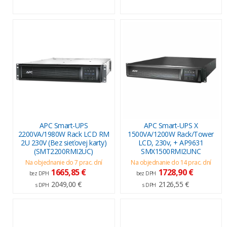
APC Smart-UPS
APC Smart-UPS X
2200VA/1980W Rack LCD RM
1500VA/1200W Rack/Tower
2U 230V (Bez sieťovej karty)
LCD, 230v, + AP9631
(SMT2200RMI2UC)
SMX1500RMI2UNC
Na objednanie do 7 prac. dní
Na objednanie do 14 prac. dní
1665,85 €
1728,90 €
bez DPH
bez DPH
2049,00 €
2126,55 €
s DPH
s DPH