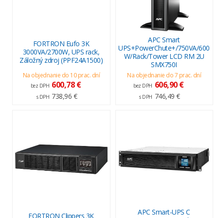
APC Smart
FORTRON Eufo 3K
UPS+PowerChute+/750VA/600
3000VA/2700W, UPS rack,
W/Rack/Tower LCD RM 2U
Záložný zdroj (PPF24A1500)
SMX750I
Na objednanie do 10 prac. dní
Na objednanie do 7 prac. dní
600,78 €
606,90 €
bez DPH
bez DPH
738,96 €
746,49 €
s DPH
s DPH
APC Smart-UPS C
FORTRON Clippers 3K