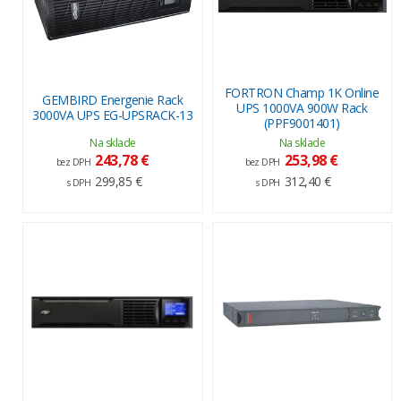
FORTRON Champ 1K Online
GEMBIRD Energenie Rack
UPS 1000VA 900W Rack
3000VA UPS EG-UPSRACK-13
(PPF9001401)
Na sklade
Na sklade
243,78 €
253,98 €
bez DPH
bez DPH
299,85 €
312,40 €
s DPH
s DPH