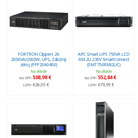
FORTRON Clippers 2K
APC Smart-UPS 750VA LCD
2000VA/2000W, UPS, Záložný
RM 2U 230V SmartConnect
zdroj (PPF20A0400)
(SMT750RMI2UC)
Na sklade
Na sklade
508,98 €
552,84 €
bez DPH
bez DPH
626,05 €
679,99 €
s DPH
s DPH