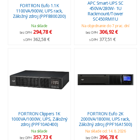
APC Smart-UPS SC
FORTRON Eufo 1.1K
450VA/280W- 1U
1100VA/900W, UPS rack,
Rackmount/Tower
Záložný zdroj (PPF8800200)
SC450RMI1U
Na sklade
Na objednanie do 7 prac. dní
294,78 €
306,92 €
bez DPH
bez DPH
362,58 €
377,51 €
s DPH
s DPH
FORTRON Clippers 1K
FORTRON Eufo 2K
1000VA/1000W, UPS, Záložný
2000VA/1800W, UPS rack,
zdroj (PPF10A0400)
Záložný zdroj (PPF16A1500)
Na sklade
Na sklade od: 14. 8. 2026
357,73 €
396,78 €
bez DPH
bez DPH