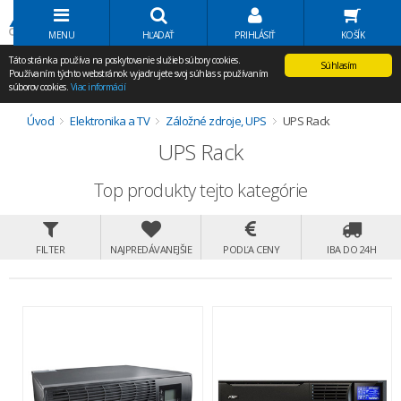
Volať Agem
MENU
HĽADAŤ
PRIHLÁSIŤ
KOŠÍK
Táto stránka používa na poskytovanie služieb súbory cookies.
Súhlasím
Používaním týchto webstránok vyjadrujete svoj súhlas s používaním
súborov cookies.
Viac informácií
Úvod
Elektronika a TV
Záložné zdroje, UPS
UPS Rack
UPS Rack
Top produkty tejto kategórie
FILTER
NAJPREDÁVANEJŠIE
PODĽA CENY
IBA DO 24H