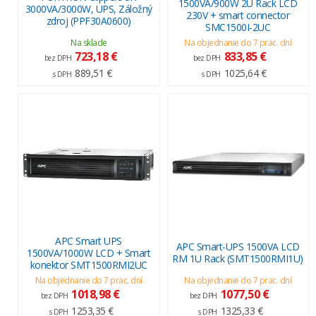
1500VA/900W 2U Rack LCD
3000VA/3000W, UPS, Záložný
230V + smart connector
zdroj (PPF30A0600)
SMC1500I-2UC
Na sklade
Na objednanie do 7 prac. dní
723,18 €
833,85 €
bez DPH
bez DPH
889,51 €
1025,64 €
s DPH
s DPH
APC Smart UPS
APC Smart-UPS 1500VA LCD
1500VA/1000W LCD + Smart
RM 1U Rack (SMT1500RMI1U)
konektor SMT1500RMI2UC
Na objednanie do 7 prac. dní
Na objednanie do 7 prac. dní
1018,98 €
1077,50 €
bez DPH
bez DPH
1253,35 €
1325,33 €
s DPH
s DPH