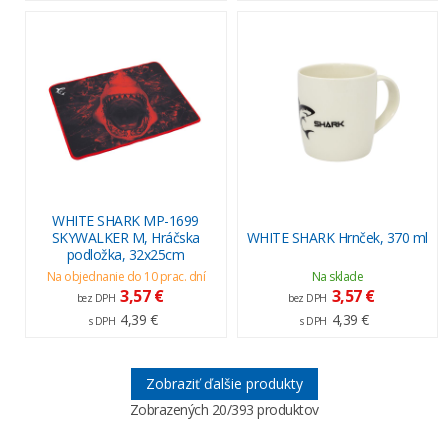
WHITE SHARK MP-1699
SKYWALKER M, Hráčska
WHITE SHARK Hrnček, 370 ml
podložka, 32x25cm
Na objednanie do 10 prac. dní
Na sklade
3,57 €
3,57 €
bez DPH
bez DPH
4,39 €
4,39 €
s DPH
s DPH
Zobraziť ďalšie produkty
Zobrazených
20
/393 produktov