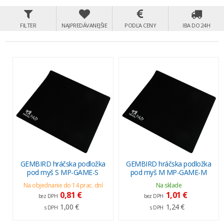
FILTER
NAJPREDÁVANEJŠIE
PODĽA CENY
IBA DO 24H
GEMBIRD hráčska podložka
GEMBIRD hráčska podložka
pod myš S MP-GAME-S
pod myš M MP-GAME-M
Na objednanie do 14 prac. dní
Na sklade
0,81 €
1,01 €
bez DPH
bez DPH
1,00 €
1,24 €
s DPH
s DPH