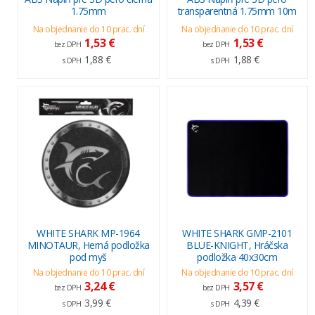
1.75mm
transparentná 1.75mm 10m
Na objednanie do 10 prac. dní
Na objednanie do 10 prac. dní
1,53 €
1,53 €
bez DPH
bez DPH
1,88 €
1,88 €
s DPH
s DPH
WHITE SHARK MP-1964
WHITE SHARK GMP-2101
MINOTAUR, Herná podložka
BLUE-KNIGHT, Hráčska
pod myš
podložka 40x30cm
Na objednanie do 10 prac. dní
Na objednanie do 10 prac. dní
3,24 €
3,57 €
bez DPH
bez DPH
3,99 €
4,39 €
s DPH
s DPH