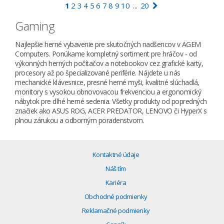
1
2
3
4
5
6
7
8
9
10
20
...
Gaming
Najlepšie herné vybavenie pre skutočných nadšencov v AGEM
Computers. Ponúkame kompletný sortiment pre hráčov - od
výkonných herných počítačov a notebookov cez grafické karty,
procesory až po špecializované periférie. Nájdete u nás
mechanické klávesnice, presné herné myši, kvalitné slúchadlá,
monitory s vysokou obnovovacou frekvenciou a ergonomický
nábytok pre dlhé herné sedenia. Všetky produkty od popredných
značiek ako ASUS ROG, ACER PREDATOR, LENOVO či HyperX s
plnou zárukou a odborným poradenstvom.
Kontaktné údaje
Náš tím
Kariéra
Obchodné podmienky
Reklamačné podmienky