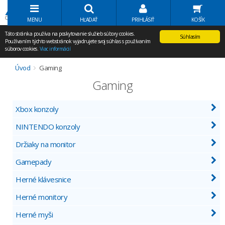
Volať Agem
MENU
HĽADAŤ
PRIHLÁSIŤ
KOŠÍK
Táto stránka používa na poskytovanie služieb súbory cookies.
Súhlasím
Používaním týchto webstránok vyjadrujete svoj súhlas s používaním
súborov cookies.
Viac informácií
Úvod
Gaming
Gaming
Xbox konzoly
NINTENDO konzoly
Držiaky na monitor
Gamepady
Herné klávesnice
Herné monitory
Herné myši