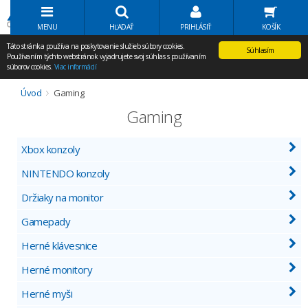
Volať Agem
MENU
HĽADAŤ
PRIHLÁSIŤ
KOŠÍK
Táto stránka používa na poskytovanie služieb súbory cookies.
Súhlasím
Používaním týchto webstránok vyjadrujete svoj súhlas s používaním
súborov cookies.
Viac informácií
Úvod
Gaming
Gaming
Xbox konzoly
NINTENDO konzoly
Držiaky na monitor
Gamepady
Herné klávesnice
Herné monitory
Herné myši