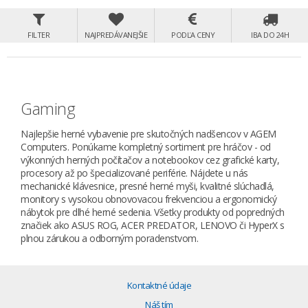
FILTER
NAJPREDÁVANEJŠIE
PODĽA CENY
IBA DO 24H
Gaming
Najlepšie herné vybavenie pre skutočných nadšencov v AGEM
Computers. Ponúkame kompletný sortiment pre hráčov - od
výkonných herných počítačov a notebookov cez grafické karty,
procesory až po špecializované periférie. Nájdete u nás
mechanické klávesnice, presné herné myši, kvalitné slúchadlá,
monitory s vysokou obnovovacou frekvenciou a ergonomický
nábytok pre dlhé herné sedenia. Všetky produkty od popredných
značiek ako ASUS ROG, ACER PREDATOR, LENOVO či HyperX s
plnou zárukou a odborným poradenstvom.
Kontaktné údaje
Náš tím