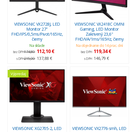
VIEWSONIC VX2728J, LED
VIEWSONIC VX2418C OMNI
Monitor 27"
Gaming, LED Monitor
FHD/IPS/0,5ms/Pivot/165Hz,
Zakrivený 23,6"
čierny
FHD/VA/1ms/165Hz, čierny
Na sklade
Na objednanie do 14 prac. dní
112,10 €
119,34 €
174,80
bez DPH
bez DPH
137,88 €
146,79 €
215,00
s DPH
s DPH
Výpredaj
VIEWSONIC XG2705-2, LED
VIEWSONIC VX2776-smh, LED