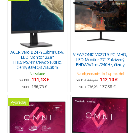
ACER Vero B247YC3bmiruzxv,
VIEWSONIC VX2719-PC-MHD,
LED Monitor 23.8"
LED Monitor 27" Zakrivený
FHD/IPS/4ms/Pivot/100Hz,
FHD/VA/1ms/240Hz, čierny
čierny (UM.QB7EE.304)
Na sklade
Na objednanie do 14 prac. dní
111,18 €
112,10 €
192,10
bez DPH
bez DPH
136,75 €
137,88 €
236,28
s DPH
s DPH
Výpredaj