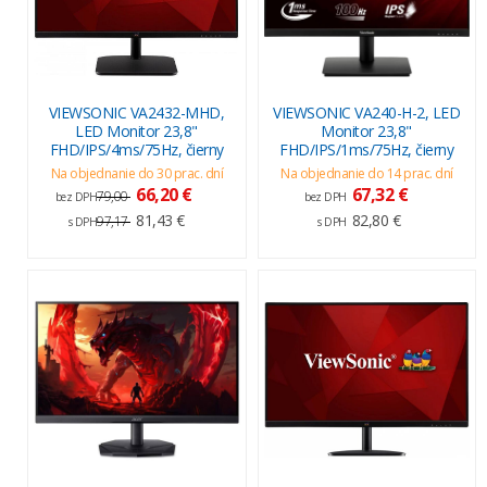
VIEWSONIC VA2432-MHD,
VIEWSONIC VA240-H-2, LED
LED Monitor 23,8"
Monitor 23,8"
FHD/IPS/4ms/75Hz, čierny
FHD/IPS/1ms/75Hz, čierny
Na objednanie do 30 prac. dní
Na objednanie do 14 prac. dní
66,20 €
67,32 €
79,00
bez DPH
bez DPH
81,43 €
82,80 €
97,17
s DPH
s DPH