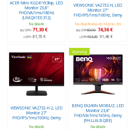
ACER Nitro KG241YX3bip, LED
VIEWSONIC VA2732-H, LED
Monitor 23,8"
Monitor 27"
FHD/VA/1ms/180Hz
FHD/IPS/1ms/100Hz, čierny
(UM.QX1EE.312)
Na sklade
Na objednanie do 14 prac. dní
71,30 €
74,36 €
83,90
bez DPH
bez DPH
87,70 €
91,46 €
103,20
s DPH
s DPH
Výpredaj
BENQ EX240N MOBIUZ, LED
VIEWSONIC VA2732-H-2, LED
Monitor 23,8"
Monitor 27"
FHD/VA/1ms/165Hz, čierny
FHD/IPS/1ms/100Hz, čierny
(9H.LL6LB.QBE)
Na sklade
Na sklade