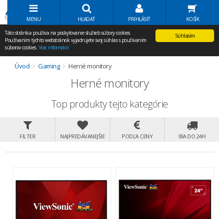
Volať Agem
MENU
HĽADAŤ
PRIHLÁSIŤ
KOŠÍK
Táto stránka používa na poskytovanie služieb súbory cookies.
Súhlasím
Používaním týchto webstránok vyjadrujete svoj súhlas s používaním
súborov cookies.
Viac informácií
Úvod
Gaming
Herné monitory
Herné monitory
Top produkty tejto kategórie
FILTER
NAJPREDÁVANEJŠIE
PODĽA CENY
IBA DO 24H