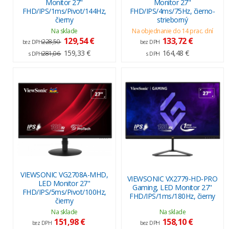
Monitor 27"
Monitor 27"
FHD/IPS/1ms/Pivot/144Hz,
FHD/IPS/4ms/75Hz, čierno-
čierny
strieborný
Na sklade
Na objednanie do 14 prac. dní
129,54 €
133,72 €
228,50
bez DPH
bez DPH
159,33 €
164,48 €
281,06
s DPH
s DPH
VIEWSONIC VG2708A-MHD,
VIEWSONIC VX2779-HD-PRO
LED Monitor 27"
Gaming, LED Monitor 27"
FHD/IPS/5ms/Pivot/100Hz,
FHD/IPS/1ms/180Hz, čierny
čierny
Na sklade
Na sklade
151,98 €
158,10 €
bez DPH
bez DPH