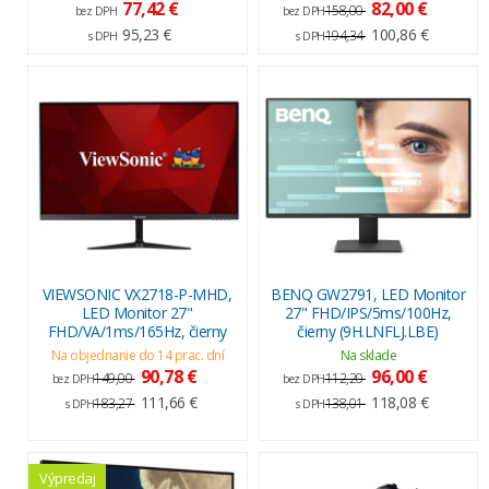
77,42 €
82,00 €
158,00
bez DPH
bez DPH
95,23 €
100,86 €
194,34
s DPH
s DPH
VIEWSONIC VX2718-P-MHD,
BENQ GW2791, LED Monitor
LED Monitor 27"
27" FHD/IPS/5ms/100Hz,
FHD/VA/1ms/165Hz, čierny
čierny (9H.LNFLJ.LBE)
Na objednanie do 14 prac. dní
Na sklade
90,78 €
96,00 €
149,00
112,20
bez DPH
bez DPH
111,66 €
118,08 €
183,27
138,01
s DPH
s DPH
Výpredaj