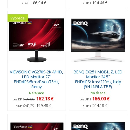
186,94 €
194,46 €
s DPH
s DPH
Výpredaj
VIEWSONIC VG2709-2K-MHD,
BENQ EX251 MOBIUZ, LED
LED Monitor 27"
Monitor 24.5"
FHD/IPS/5ms/Pivot/75Hz,
FHD/IPS/1ms/220Hz, biely
čierny
(9H.LN9LA.TBE)
Na sklade
Na sklade
162,18 €
166,00 €
197,80
bez DPH
bez DPH
199,48 €
204,18 €
243,29
s DPH
s DPH