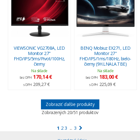
VIEWSONIC VG2708A, LED
BENQ Mobiuz EX271, LED
Monitor 27"
Monitor 27"
FHD/IPS/5ms/Pivot/100Hz,
FHD/IPS/1ms/180Hz, bielo-
čierny
čierny (9H.LNALA.TBE)
Na sklade
Na sklade
170,14 €
183,00 €
bez DPH
bez DPH
209,27 €
225,09 €
s DPH
s DPH
Zobraziť ďalšie produkty
Zobrazených
20
/51 produktov
1
2
3
3
...