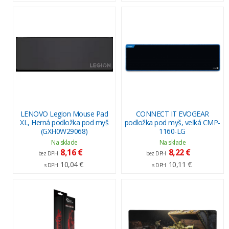
LENOVO Legion Mouse Pad
CONNECT IT EVOGEAR
XL, Herná podložka pod myš
podložka pod myš, veľká CMP-
(GXH0W29068)
1160-LG
Na sklade
Na sklade
8,16 €
8,22 €
bez DPH
bez DPH
10,04 €
10,11 €
s DPH
s DPH