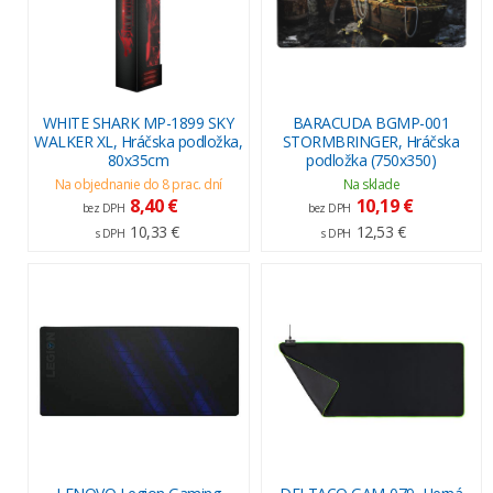
WHITE SHARK MP-1899 SKY
BARACUDA BGMP-001
WALKER XL, Hráčska podložka,
STORMBRINGER, Hráčska
80x35cm
podložka (750x350)
Na objednanie do 8 prac. dní
Na sklade
8,40 €
10,19 €
bez DPH
bez DPH
10,33 €
12,53 €
s DPH
s DPH