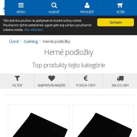
Volať Agem
MENU
HĽADAŤ
PRIHLÁSIŤ
KOŠÍK
Táto stránka používa na poskytovanie služieb súbory cookies.
Súhlasím
Používaním týchto webstránok vyjadrujete svoj súhlas s používaním
súborov cookies.
Viac informácií
Úvod
Gaming
Herné podložky
Herné podložky
Top produkty tejto kategórie
FILTER
NAJPREDÁVANEJŠIE
PODĽA CENY
IBA DO 24H