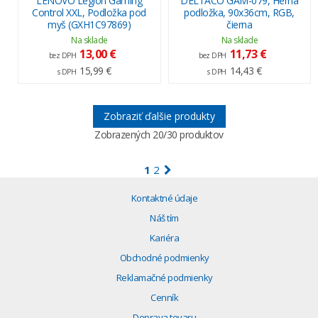
LENOVO Legion Gaming
DELTACO GAM-079, Herná
Control XXL, Podložka pod
podložka, 90x36cm, RGB,
myš (GXH1C97869)
čierna
Na sklade
Na sklade
13,00 €
11,73 €
bez DPH
bez DPH
15,99 €
14,43 €
s DPH
s DPH
Zobraziť ďalšie produkty
Zobrazených
20
/30 produktov
1
2
Kontaktné údaje
Náš tím
Kariéra
Obchodné podmienky
Reklamačné podmienky
Cenník
Doprava tovaru