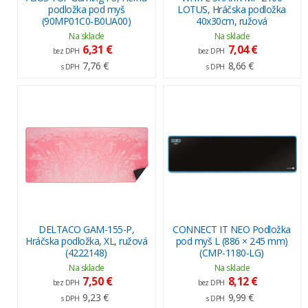
podložka pod myš
LOTUS, Hráčska podložka
(90MP01C0-B0UA00)
40x30cm, ružová
Na sklade
Na sklade
6,31 €
7,04 €
bez DPH
bez DPH
7,76 €
8,66 €
s DPH
s DPH
DELTACO GAM-155-P,
CONNECT IT NEO Podložka
Hráčska podložka, XL, ružová
pod myš L (886 × 245 mm)
(4222148)
(CMP-1180-LG)
Na sklade
Na sklade
7,50 €
8,12 €
bez DPH
bez DPH
9,23 €
9,99 €
s DPH
s DPH