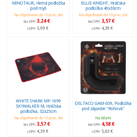
MINOTAUR, Herná podložka
BLUE-KNIGHT, Hráčska
pod myš
podložka 40x30cm
Na objednanie do 10 prac. dní
Na objednanie do 10 prac. dní
3,24 €
3,57 €
bez DPH
bez DPH
3,99 €
4,39 €
s DPH
s DPH
WHITE SHARK MP-1699
DELTACO GAM-009, Podložka
SKYWALKER M, Hráčska
pod zápästie "Rohová"
podložka, 32x25cm
Na objednanie do 10 prac. dní
Na sklade
3,57 €
4,58 €
bez DPH
bez DPH
4,39 €
5,63 €
s DPH
s DPH