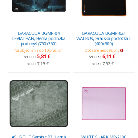
BARACUDA BGMP-04
BARACUDA BGMP-021
LEVIATHAN, Herná podložka
WALRUS, Hráčska podložka L
pod myš (750x350)
(400x300)
Na objednanie do 10 prac. dní
Dočasne nedostupný
5,81 €
6,11 €
bez DPH
bez DPH
7,15 €
7,52 €
s DPH
s DPH
ASUS TUF Gaming P3, Herná
WHITE SHARK MP-2100