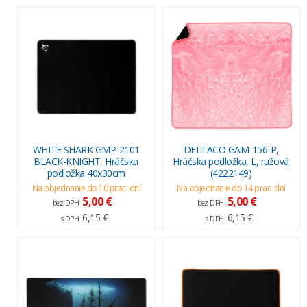
WHITE SHARK GMP-2101
DELTACO GAM-156-P,
BLACK-KNIGHT, Hráčska
Hráčska podložka, L, ružová
podložka 40x30cm
(4222149)
Na objednanie do 10 prac. dní
Na objednanie do 14 prac. dní
5,00 €
5,00 €
bez DPH
bez DPH
6,15 €
6,15 €
s DPH
s DPH