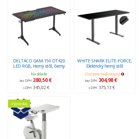
DELTACO GAM-150 DT420
WHITE SHARK ELITE-FORCE,
LED RGB, Herný stôl, čierny
Elektrický herný stôl
Na sklade
Dočasne nedostupný
280,50 €
304,98 €
bez DPH
bez DPH
345,02 €
375,13 €
s DPH
s DPH
Výpredaj