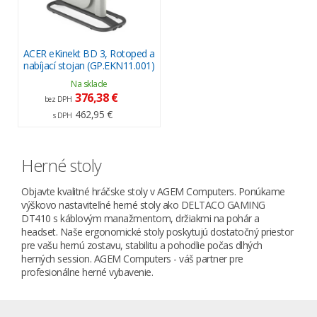
ACER eKinekt BD 3, Rotoped a
nabíjací stojan (GP.EKN11.001)
Na sklade
376,38 €
bez DPH
462,95 €
s DPH
Herné stoly
Objavte kvalitné hráčske stoly v AGEM Computers. Ponúkame
výškovo nastaviteľné herné stoly ako DELTACO GAMING
DT410 s káblovým manažmentom, držiakmi na pohár a
headset. Naše ergonomické stoly poskytujú dostatočný priestor
pre vašu hernú zostavu, stabilitu a pohodlie počas dlhých
herných session. AGEM Computers - váš partner pre
profesionálne herné vybavenie.