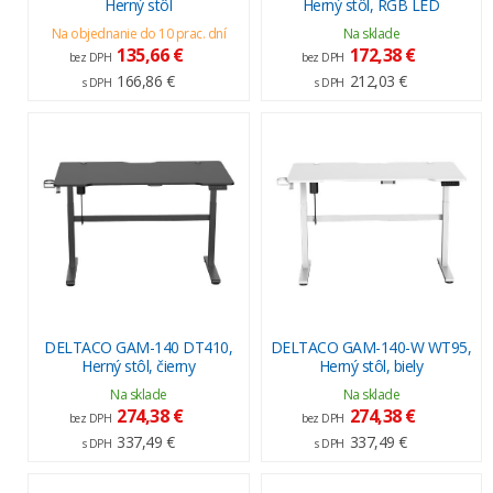
Herný stôl
Herný stôl, RGB LED
Na objednanie do 10 prac. dní
Na sklade
135,66 €
172,38 €
bez DPH
bez DPH
166,86 €
212,03 €
s DPH
s DPH
DELTACO GAM-140 DT410,
DELTACO GAM-140-W WT95,
Herný stôl, čierny
Herný stôl, biely
Na sklade
Na sklade
274,38 €
274,38 €
bez DPH
bez DPH
337,49 €
337,49 €
s DPH
s DPH