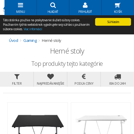
Volať Agem
MENU
HĽADAŤ
PRIHLÁSIŤ
KOŠÍK
Táto stránka používa na poskytovanie služieb súbory cookies.
Súhlasím
Používaním týchto webstránok vyjadrujete svoj súhlas s používaním
súborov cookies.
Viac informácií
Úvod
Gaming
Herné stoly
Herné stoly
Top produkty tejto kategórie
FILTER
NAJPREDÁVANEJŠIE
PODĽA CENY
IBA DO 24H