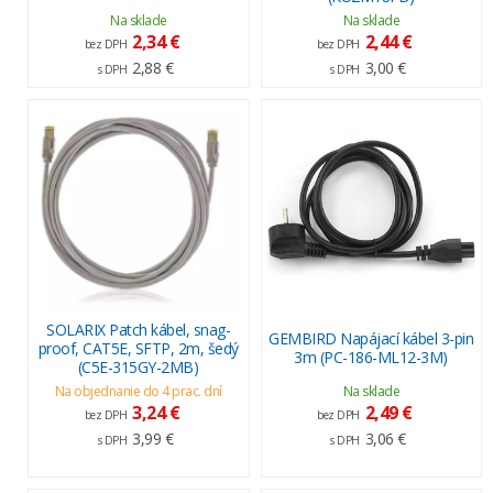
Na sklade
Na sklade
2,34 €
2,44 €
bez DPH
bez DPH
2,88 €
3,00 €
s DPH
s DPH
SOLARIX Patch kábel, snag-
GEMBIRD Napájací kábel 3-pin
proof, CAT5E, SFTP, 2m, šedý
3m (PC-186-ML12-3M)
(C5E-315GY-2MB)
Na objednanie do 4 prac. dní
Na sklade
3,24 €
2,49 €
bez DPH
bez DPH
3,99 €
3,06 €
s DPH
s DPH