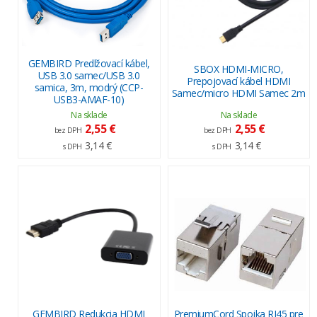
GEMBIRD Predlžovací kábel,
SBOX HDMI-MICRO,
USB 3.0 samec/USB 3.0
Prepojovací kábel HDMI
samica, 3m, modrý (CCP-
Samec/micro HDMI Samec 2m
USB3-AMAF-10)
Na sklade
Na sklade
2,55 €
2,55 €
bez DPH
bez DPH
3,14 €
3,14 €
s DPH
s DPH
GEMBIRD Redukcia HDMI
PremiumCord Spojka RJ45 pre