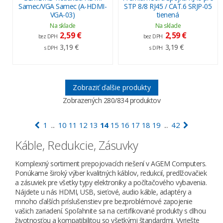
Samec/VGA Samec (A-HDMI-
STP 8/8 RJ45 / CAT.6 SRJP-05
VGA-03)
tienená
Na sklade
Na sklade
2,59 €
2,59 €
bez DPH
bez DPH
3,19 €
3,19 €
s DPH
s DPH
Zobraziť ďalšie produkty
Zobrazených
280
/834 produktov
1
10
11
12
13
14
15
16
17
18
19
42
...
...
Káble, Redukcie, Zásuvky
Komplexný sortiment prepojovacích riešení v AGEM Computers.
Ponúkame široký výber kvalitných káblov, redukcií, predlžovačiek
a zásuviek pre všetky typy elektroniky a počítačového vybavenia.
Nájdete u nás HDMI, USB, sieťové, audio káble, adaptéry a
mnoho ďalších príslušenstiev pre bezproblémové zapojenie
vašich zariadení. Spoľahnite sa na certifikované produkty s dlhou
životnosťou a kompatibilitou so všetkými štandardmi. Vyriešte