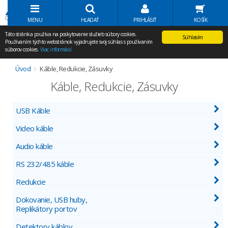
Volať Agem
MENU
HĽADAŤ
PRIHLÁSIŤ
KOŠÍK
Táto stránka používa na poskytovanie služieb súbory cookies.
Súhlasím
Používaním týchto webstránok vyjadrujete svoj súhlas s používaním
súborov cookies.
Viac informácií
Úvod
Káble, Redukcie, Zásuvky
Káble, Redukcie, Zásuvky
USB Káble
Video káble
Audio káble
RS 232/485 káble
Redukcie
Dokovanie, USB huby,
Replikátory portov
Detektory káblov