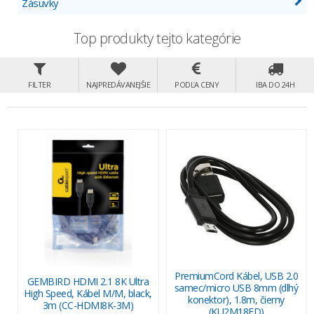
Zásuvky
Top produkty tejto kategórie
FILTER
NAJPREDÁVANEJŠIE
PODĽA CENY
IBA DO 24H
PremiumCord Kábel, USB 2.0
GEMBIRD HDMI 2.1 8K Ultra
samec/micro USB 8mm (dlhý
High Speed, Kábel M/M, black,
konektor), 1.8m, čierny
3m (CC-HDMI8K-3M)
(KU2M18FD)