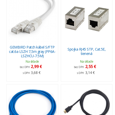
GEMBIRD Patch kábel S/FTP
Spojka RJ45 STP, Cat.5E,
cat.6a LSZH 7,5m gray (PP6A-
tienená
LSZHCU-7.5M)
Na sklade
Na sklade
2,99 €
2,55 €
bez DPH
bez DPH
3,68 €
3,14 €
s DPH
s DPH