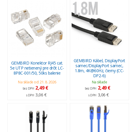
GEMBIRD Kábel, DisplayPort
GEMBIRD Konektor RJ45 cat.
samec/DisplayPort samec,
5e UTP netienený pre drôt LC-
1.8m, 4K@60Hz, čierny (CC-
8P8C-001/50, 50ks balenie
DP2-6)
Na sklade od: 21. 8. 2026
Na sklade
2,49 €
2,49 €
bez DPH
bez DPH
3,06 €
3,06 €
s DPH
s DPH