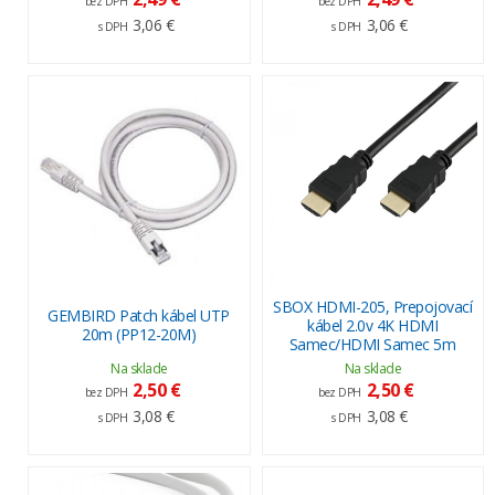
bez DPH
bez DPH
3,06 €
3,06 €
s DPH
s DPH
SBOX HDMI-205, Prepojovací
GEMBIRD Patch kábel UTP
kábel 2.0v 4K HDMI
20m (PP12-20M)
Samec/HDMI Samec 5m
Na sklade
Na sklade
2,50 €
2,50 €
bez DPH
bez DPH
3,08 €
3,08 €
s DPH
s DPH