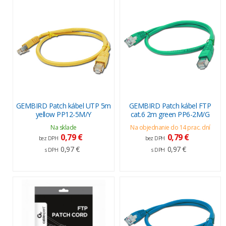
GEMBIRD Patch kábel UTP 5m
GEMBIRD Patch kábel FTP
yellow PP12-5M/Y
cat.6 2m green PP6-2M/G
Na sklade
Na objednanie do 14 prac. dní
0,79 €
0,79 €
bez DPH
bez DPH
0,97 €
0,97 €
s DPH
s DPH