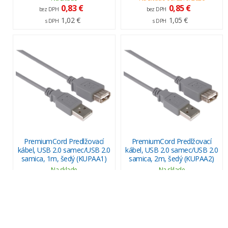
0,83 €
0,85 €
bez DPH
bez DPH
1,02 €
1,05 €
s DPH
s DPH
PremiumCord Predlžovací
PremiumCord Predlžovací
kábel, USB 2.0 samec/USB 2.0
kábel, USB 2.0 samec/USB 2.0
samica, 1m, šedý (KUPAA1)
samica, 2m, šedý (KUPAA2)
Na sklade
Na sklade
0,85 €
0,85 €
bez DPH
bez DPH
1,05 €
1,05 €
s DPH
s DPH