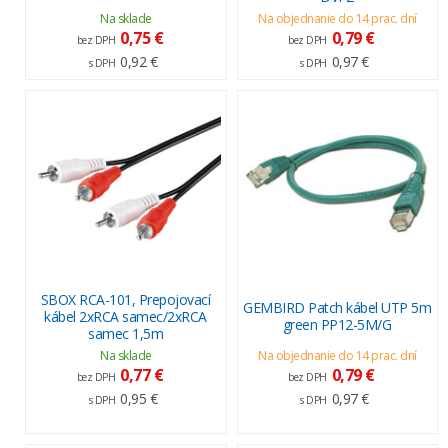
Na sklade
Na objednanie do 14 prac. dní
0,75 €
0,79 €
bez DPH
bez DPH
0,92 €
0,97 €
s DPH
s DPH
SBOX RCA-101, Prepojovací
GEMBIRD Patch kábel UTP 5m
kábel 2xRCA samec/2xRCA
green PP12-5M/G
samec 1,5m
Na sklade
Na objednanie do 14 prac. dní
0,77 €
0,79 €
bez DPH
bez DPH
0,95 €
0,97 €
s DPH
s DPH