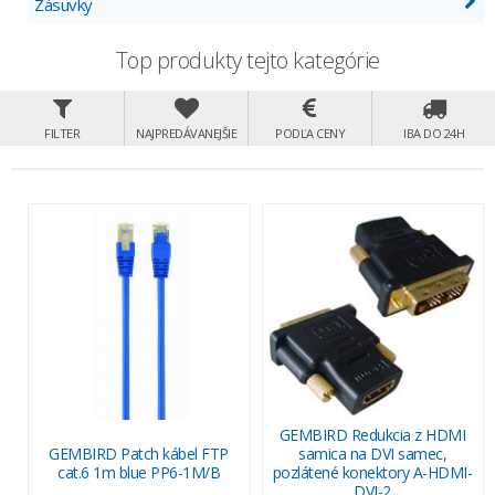
Zásuvky
Top produkty tejto kategórie
FILTER
NAJPREDÁVANEJŠIE
PODĽA CENY
IBA DO 24H
GEMBIRD Redukcia z HDMI
GEMBIRD Patch kábel FTP
samica na DVI samec,
cat.6 1m blue PP6-1M/B
pozlátené konektory A-HDMI-
DVI-2