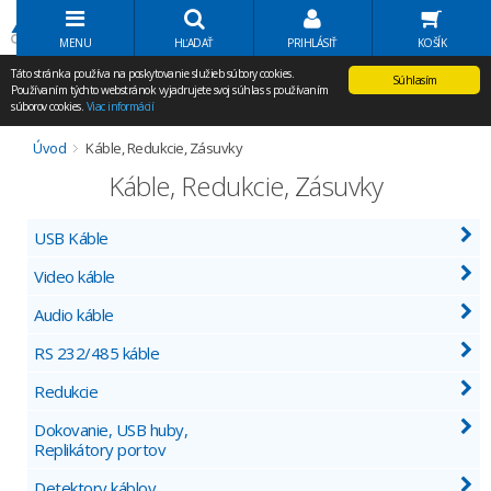
Volať Agem
MENU
HĽADAŤ
PRIHLÁSIŤ
KOŠÍK
Táto stránka používa na poskytovanie služieb súbory cookies.
Súhlasím
Používaním týchto webstránok vyjadrujete svoj súhlas s používaním
súborov cookies.
Viac informácií
Úvod
Káble, Redukcie, Zásuvky
Káble, Redukcie, Zásuvky
USB Káble
Video káble
Audio káble
RS 232/485 káble
Redukcie
Dokovanie, USB huby,
Replikátory portov
Detektory káblov