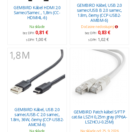
GEMBIRD Kábel, USB 2.0
GEMBIRD Kábel HDMI 2.0
samec/USB B 2.0 samec,
Samec/Samec , 1,8m (CC-
1.8m, čierny (CCP-USB2-
HDMI4L-6)
AMBM-6)
Na sklade
Dočasne nedostupný
0,81 €
0,83 €
bez DPH
bez DPH
1,00 €
1,02 €
s DPH
s DPH
GEMBIRD Kábel, USB 2.0
GEMBIRD Patch kábel S/FTP
samec/USB-C 2.0 samec,
cat.6a LSZH 0,25m gray (PP6A-
1.8m, 36W, čierny (CCP-USB2-
LSZHCU-0.25M)
AMCM-6)
Na sklade
Na sklade od: 25. 9. 2026