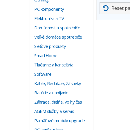
Reset p
PC komponenty
Elektronika a TV
Domácnosť a spotrebiče
Veľké domáce spotrebiče
Sieťové produkty
SmartHome
Tlačiarne a kancelária
Software
Káble, Redukcie, Zásuvky
Batérie a nabíjanie
Záhrada, dielňa, voľný čas
AGEM služby a servis
Pamäťové moduly upgrade
PC konfigurátor