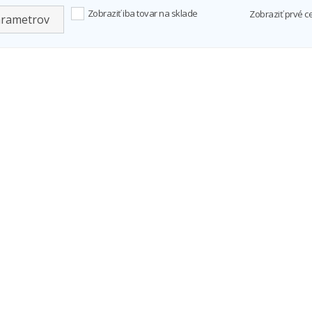
Zobraziť iba tovar na sklade
Zobraziť prvé c
arametrov