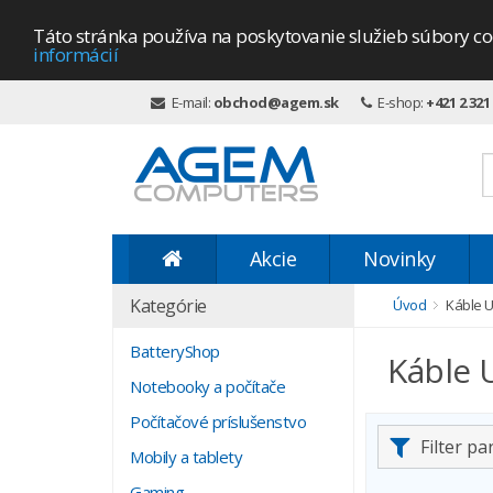
Táto stránka používa na poskytovanie služieb súbory co
informácií
E-mail:
obchod@agem.sk
E-shop:
+421 2 321
Akcie
Novinky
Kategórie
Úvod
Káble 
BatteryShop
Káble 
Notebooky a počítače
Počítačové príslušenstvo
Filter p
Mobily a tablety
Gaming