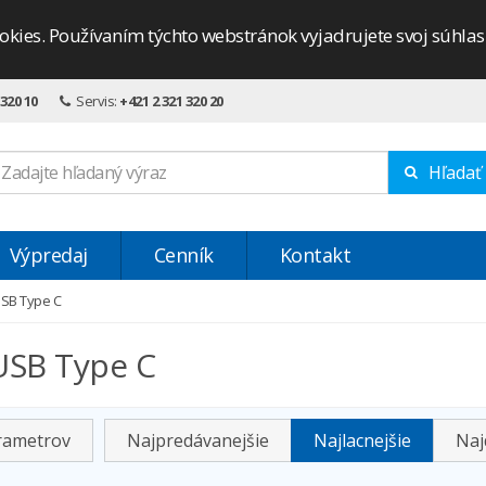
okies. Používaním týchto webstránok vyjadrujete svoj súhla
 320 10
Servis:
+421 2 321 320 20
Hľadať
Výpredaj
Cenník
Kontakt
USB Type C
USB Type C
arametrov
Najpredávanejšie
Najlacnejšie
Naj