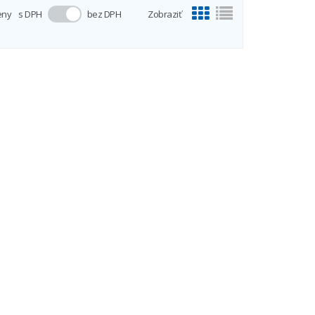
eny
s DPH
bez DPH
Zobraziť