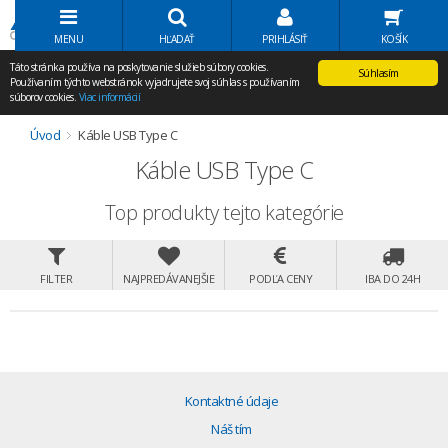
Volať Agem
MENU
HĽADAŤ
PRIHLÁSIŤ
KOŠÍK
Táto stránka používa na poskytovanie služieb súbory cookies.
Súhlasím
Používaním týchto webstránok vyjadrujete svoj súhlas s používaním
súborov cookies.
Viac informácií
Úvod
Káble USB Type C
Káble USB Type C
Top produkty tejto kategórie
FILTER
NAJPREDÁVANEJŠIE
PODĽA CENY
IBA DO 24H
Kontaktné údaje
Náš tím