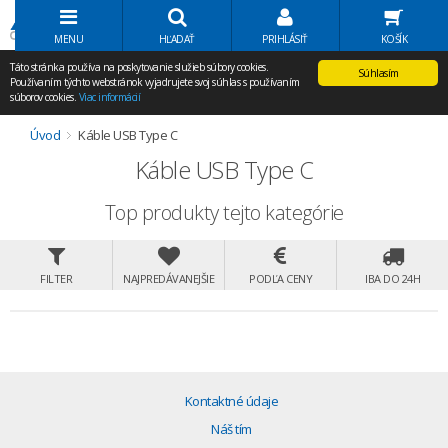
Volať Agem
MENU
HĽADAŤ
PRIHLÁSIŤ
KOŠÍK
Táto stránka používa na poskytovanie služieb súbory cookies.
Súhlasím
Používaním týchto webstránok vyjadrujete svoj súhlas s používaním
súborov cookies.
Viac informácií
Úvod
Káble USB Type C
Káble USB Type C
Top produkty tejto kategórie
FILTER
NAJPREDÁVANEJŠIE
PODĽA CENY
IBA DO 24H
Kontaktné údaje
Náš tím