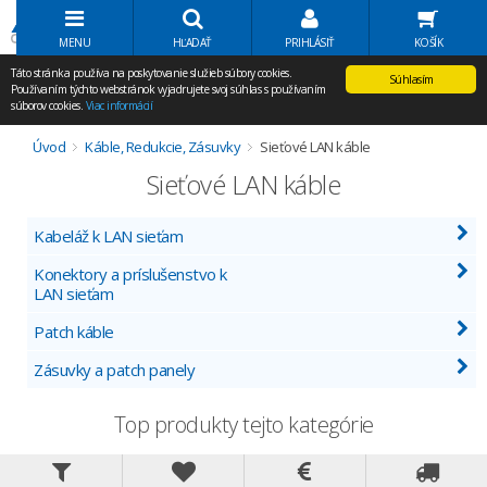
Volať Agem
MENU
HĽADAŤ
PRIHLÁSIŤ
KOŠÍK
Táto stránka používa na poskytovanie služieb súbory cookies.
Súhlasím
Používaním týchto webstránok vyjadrujete svoj súhlas s používaním
súborov cookies.
Viac informácií
Úvod
Káble, Redukcie, Zásuvky
Sieťové LAN káble
Sieťové LAN káble
Kabeláž k LAN sieťam
Konektory a príslušenstvo k
LAN sieťam
Patch káble
Zásuvky a patch panely
Top produkty tejto kategórie