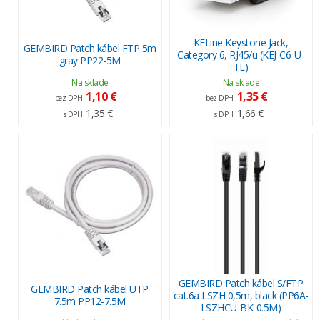
KELine Keystone Jack,
GEMBIRD Patch kábel FTP 5m
Category 6, RJ45/u (KEJ-C6-U-
gray PP22-5M
TL)
Na sklade
Na sklade
1,10 €
1,35 €
bez DPH
bez DPH
1,35 €
1,66 €
s DPH
s DPH
GEMBIRD Patch kábel S/FTP
GEMBIRD Patch kábel UTP
cat.6a LSZH 0,5m, black (PP6A-
7.5m PP12-7.5M
LSZHCU-BK-0.5M)