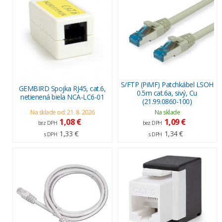
S/FTP (PiMF) Patchkábel LSOH
GEMBIRD Spojka RJ45, cat.6,
0.5m cat.6a, sivý, Cu
netienená biela NCA-LC6-01
(21.99.0860-100)
Na sklade od: 21. 8. 2026
Na sklade
1,08 €
1,09 €
bez DPH
bez DPH
1,33 €
1,34 €
s DPH
s DPH