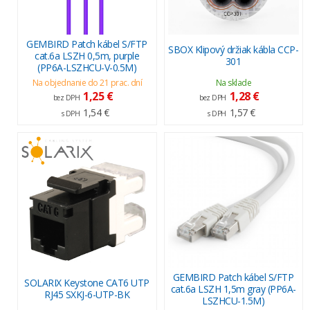
GEMBIRD Patch kábel S/FTP
SBOX Klipový držiak kábla CCP-
cat.6a LSZH 0,5m, purple
301
(PP6A-LSZHCU-V-0.5M)
Na objednanie do 21 prac. dní
Na sklade
1,25 €
1,28 €
bez DPH
bez DPH
1,54 €
1,57 €
s DPH
s DPH
GEMBIRD Patch kábel S/FTP
SOLARIX Keystone CAT6 UTP
cat.6a LSZH 1,5m gray (PP6A-
RJ45 SXKJ-6-UTP-BK
LSZHCU-1.5M)