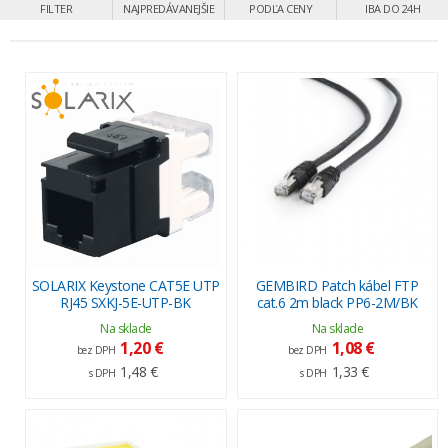
FILTER
NAJPREDÁVANEJŠIE
PODĽA CENY
IBA DO 24H
SOLARIX Keystone CAT5E UTP
GEMBIRD Patch kábel FTP
RJ45 SXKJ-5E-UTP-BK
cat.6 2m black PP6-2M/BK
Na sklade
Na sklade
1,20 €
1,08 €
bez DPH
bez DPH
1,48 €
1,33 €
s DPH
s DPH