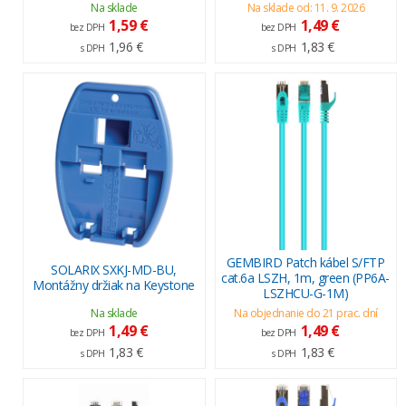
Na sklade
Na sklade od: 11. 9. 2026
1,59 €
1,49 €
bez DPH
bez DPH
1,96 €
1,83 €
s DPH
s DPH
GEMBIRD Patch kábel S/FTP
SOLARIX SXKJ-MD-BU,
cat.6a LSZH, 1m, green (PP6A-
Montážny držiak na Keystone
LSZHCU-G-1M)
Na sklade
Na objednanie do 21 prac. dní
1,49 €
1,49 €
bez DPH
bez DPH
1,83 €
1,83 €
s DPH
s DPH