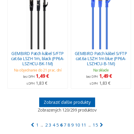
GEMBIRD Patch kábel S/FTP
GEMBIRD Patch kábel S/FTP
cat.6a LSZH 1m, black (PP6A-
cat.6a LSZH 1m blue (PP6A-
LSZHCU-BK-1M)
LSZHCU-B-1M)
Na objednanie do 21 prac. dní
Na sklade
1,49 €
1,49 €
bez DPH
bez DPH
1,83 €
1,83 €
s DPH
s DPH
Zobraziť ďalšie produkty
Zobrazených
120
/299 produktov
1
2
3
4
5
6
7
8
9
10
11
15
...
...