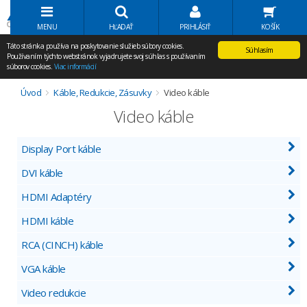
Volať Agem
MENU
HĽADAŤ
PRIHLÁSIŤ
KOŠÍK
Táto stránka používa na poskytovanie služieb súbory cookies.
Súhlasím
Používaním týchto webstránok vyjadrujete svoj súhlas s používaním
súborov cookies.
Viac informácií
Úvod
Káble, Redukcie, Zásuvky
Video káble
Video káble
Display Port káble
DVI káble
HDMI Adaptéry
HDMI káble
RCA (CINCH) káble
VGA káble
Video redukcie