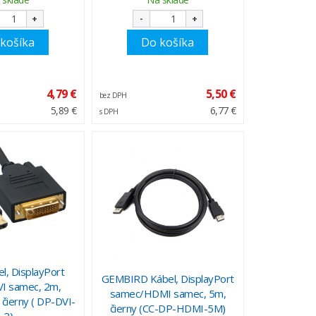
+
-
+
košíka
Do košíka
4,79 €
5,50 €
bez DPH
5,89 €
6,77 €
s DPH
l, DisplayPort
GEMBIRD Kábel, DisplayPort
I samec, 2m,
samec/HDMI samec, 5m,
ierny ( DP-DVI-
čierny (CC-DP-HDMI-5M)
2)