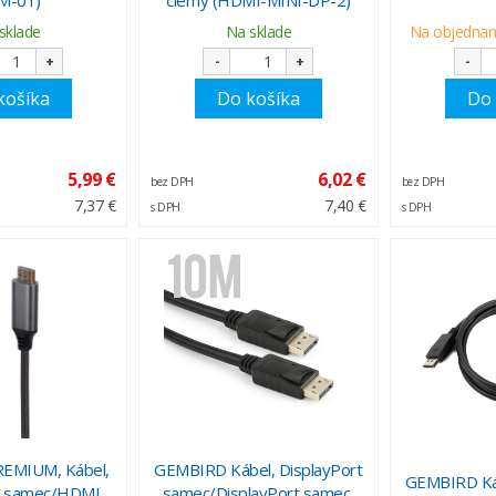
sklade
Na sklade
Na objednani
+
-
+
-
košíka
Do košíka
Do 
5,99 €
6,02 €
bez DPH
bez DPH
7,37 €
7,40 €
s DPH
s DPH
EMIUM, Kábel,
GEMBIRD Kábel, DisplayPort
GEMBIRD Káb
t samec/HDMI
samec/DisplayPort samec,