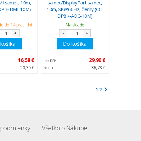
I samec, 10m,
samec/DisplayPort samec,
C-DP-HDMI-10M)
10m, 8K@60Hz, čierny (CC-
DP8K-AOC-10M)
e do 14 prac. dní
Na sklade
+
-
+
košíka
Do košíka
16,58 €
29,90 €
bez DPH
20,39 €
36,78 €
s DPH
1
2
podmienky
Všetko o Nákupe