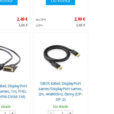
košíka
Do košíka
2,49 €
2,99 €
bez DPH
3,06 €
3,68 €
s DPH
SBOX Kábel, DisplayPort
el, DisplayPort
samec/DisplayPort samec,
samec, 1m, FHD,
2m, 4K@60Hz, čierny (DP-
C-DPM-DVIM-1M)
DP-2)
 sklade
Na sklade
+
-
+