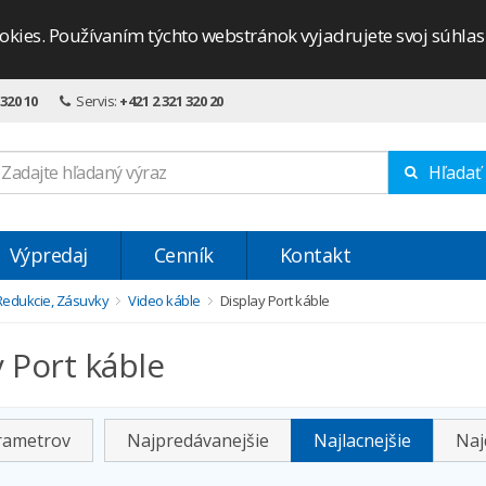
okies. Používaním týchto webstránok vyjadrujete svoj súhla
 320 10
Servis:
+421 2 321 320 20
Hľadať
Výpredaj
Cenník
Kontakt
Redukcie, Zásuvky
Video káble
Display Port káble
y Port káble
arametrov
Najpredávanejšie
Najlacnejšie
Naj