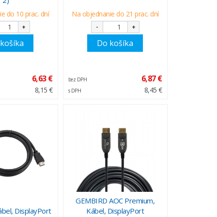
e do 10 prac. dní
Na objednanie do 21 prac. dní
+
-
+
košíka
Do košíka
6,63 €
6,87 €
bez DPH
8,15 €
8,45 €
s DPH
GEMBIRD AOC Premium,
el, DisplayPort
Kábel, DisplayPort