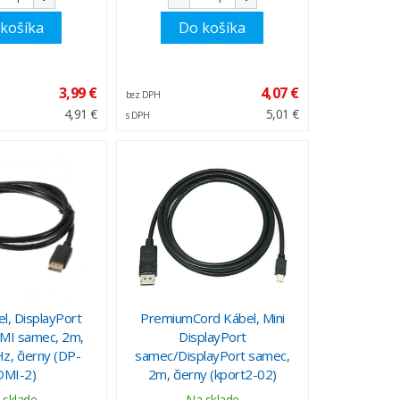
košíka
Do košíka
3,99 €
4,07 €
bez DPH
4,91 €
5,01 €
s DPH
l, DisplayPort
PremiumCord Kábel, Mini
I samec, 2m,
DisplayPort
, čierny (DP-
samec/DisplayPort samec,
MI-2)
2m, čierny (kport2-02)
 sklade
Na sklade