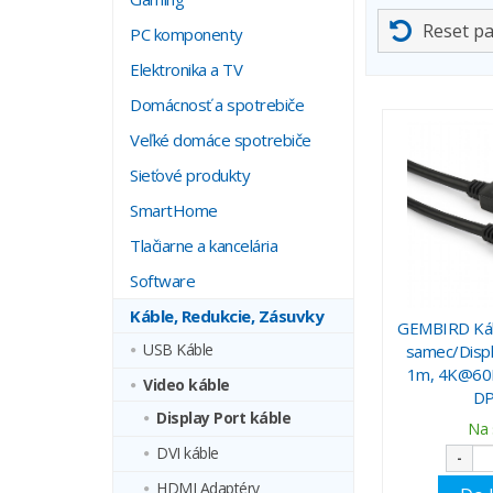
Reset p
PC komponenty
Elektronika a TV
Domácnosť a spotrebiče
Veľké domáce spotrebiče
Sieťové produkty
SmartHome
Tlačiarne a kancelária
Software
Káble, Redukcie, Zásuvky
GEMBIRD Kábe
USB Káble
samec/Displ
1m, 4K@60Hz
Video káble
DP
Display Port káble
Na 
DVI káble
-
HDMI Adaptéry