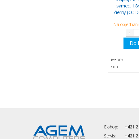
samec, 1.
čierny (CC-
Na objednanie
-
Do 
bez DPH
s DPH
E-shop:
+421 2
Servis:
+421 2