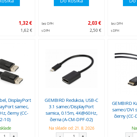
košíka
Do košíka
Do 
1,32 €
2,03 €
bez DPH
bez DPH
1,62 €
2,50 €
s DPH
s DPH
l, DisplayPort
GEMBIRD Redukcia, USB-C
GEMBIRD Káb
ayPort samec,
3.1 samec/DisplayPort
samec/DVI 
, čierny (CC-
samica, 0.15m, 4K@60Hz,
čierny (C
2-10)
čierna (A-CM-DPF-02)
sklade
Na sklade od: 21. 8. 2026
Na
+
-
+
-