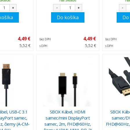
+
-
+
-
košíka
Do košíka
Do 
4,49 €
4,49 €
bez DPH
bez DPH
5,52 €
5,52 €
s DPH
s DPH
el, USB-C 3.1
SBOX Kábel, HDMI
SBOX Kábe
ayPort samec,
samec/mini DisplayPort
samec/DV
 čierny (A-CM-
samec, 2m, FHD@60Hz,
FHD@60Hz, č
M-01)
čierny (HDMI-MINI-DP-2)