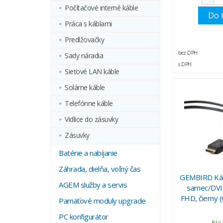
Počítačové interné káble
Do 
Práca s káblami
Predlžovačky
bez DPH
Sady náradia
s DPH
Sieťové LAN káble
Solárne káble
Telefónne káble
Vidlice do zásuvky
Zásuvky
Batérie a nabíjanie
Záhrada, dielňa, voľný čas
GEMBIRD Kábe
AGEM služby a servis
samec/DVI 
FHD, čierny
Pamäťové moduly upgrade
PC konfigurátor
Na 