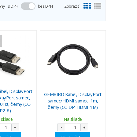
eny
s DPH
bez DPH
Zobraziť
el, DisplayPort
GEMBIRD Kábel, DisplayPort
layPort samec,
samec/HDMI samec, 1m,
Hz, čierny (CC-
čierny (CC-DP-HDMI-1M)
P2-6)
 sklade
Na sklade
+
-
+