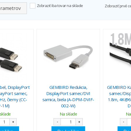
Zobraziť iba tovar na sklade
Zobraziť prvé c
arametrov
l, DisplayPort
GEMBIRD Redukcia,
GEMBIRD Káb
ayPort samec,
DisplayPort samec/DVI
samec/Disp
, čierny (CC-
samica, biela (A-DPM-DVIF-
1.8m, 4K@60
-1M)
002-W)
D
sklade
Na sklade
Na
+
-
+
-