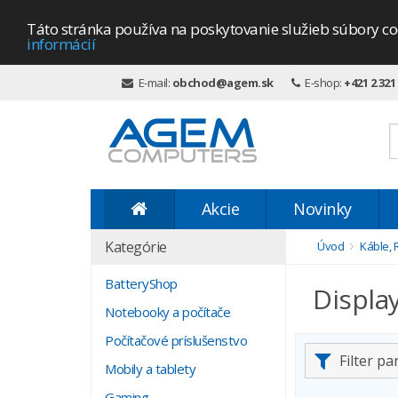
Táto stránka používa na poskytovanie služieb súbory co
informácií
E-mail:
obchod@agem.sk
E-shop:
+421 2 321
Akcie
Novinky
Kategórie
Úvod
Káble, 
BatteryShop
Displa
Notebooky a počítače
Počítačové príslušenstvo
Filter p
Mobily a tablety
Gaming