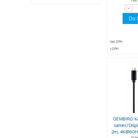
-
Do 
bez DPH
s DPH
GEMBIRD Káb
samec/Displ
2m, 4K@60Hz,
DP