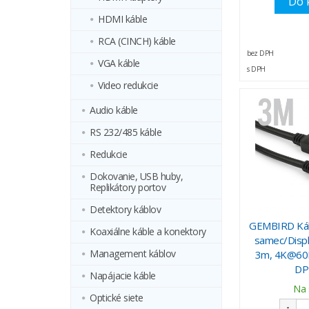
Do 
HDMI káble
RCA (CINCH) káble
bez DPH
VGA káble
s DPH
Video redukcie
Audio káble
RS 232/485 káble
Redukcie
Dokovanie, USB huby,
Replikátory portov
Detektory káblov
GEMBIRD Kábe
Koaxiálne káble a konektory
samec/Displ
Management káblov
3m, 4K@60Hz
DP
Napájacie káble
Na 
Optické siete
-