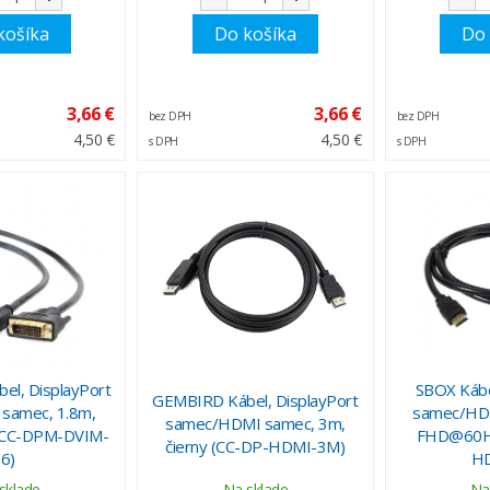
košíka
Do košíka
Do 
3,66 €
3,66 €
bez DPH
bez DPH
4,50 €
4,50 €
s DPH
s DPH
l, DisplayPort
SBOX Kábe
GEMBIRD Kábel, DisplayPort
samec, 1.8m,
samec/HDM
samec/HDMI samec, 3m,
 (CC-DPM-DVIM-
FHD@60Hz
čierny (CC-DP-HDMI-3M)
6)
HD
sklade
Na sklade
Na