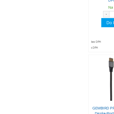
Na 
-
Do 
bez DPH
s DPH
GEMBIRD PR
DisplayPor