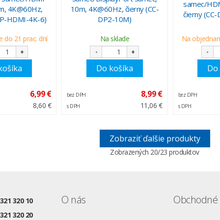
samec/HDM
8m, 4K@60Hz,
10m, 4K@60Hz, čierny (CC-
čierny (C
DP-HDMI-4K-6)
DP2-10M)
 do 21 prac. dní
Na sklade
Na objednani
+
-
+
-
košíka
Do košíka
Do 
6,99 €
8,99 €
bez DPH
bez DPH
8,60 €
11,06 €
s DPH
s DPH
Zobraziť ďalšie produkty
Zobrazených
20
/23 produktov
O nás
Obchodné 
 321 320 10
 321 320 20