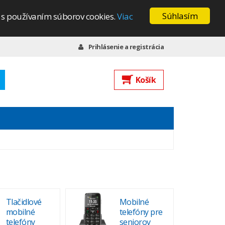
Súhlasím
s s používaním súborov cookies.
Viac
Prihlásenie a registrácia
Košík
Tlačidlové
Mobilné
mobilné
telefóny pre
telefóny
seniorov