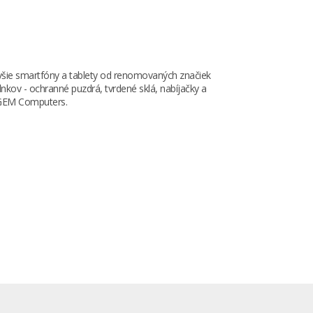
šie smartfóny a tablety od renomovaných značiek
nkov - ochranné puzdrá, tvrdené sklá, nabíjačky a
AGEM Computers.