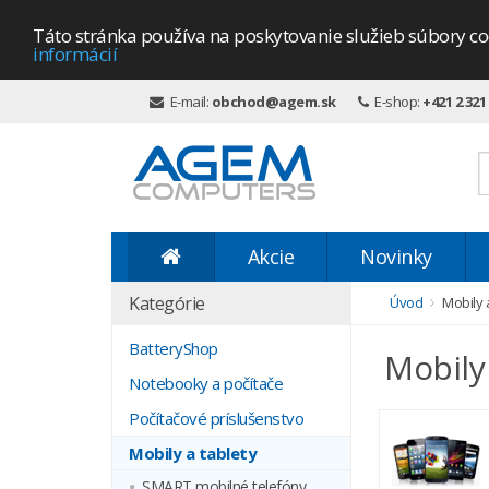
Táto stránka používa na poskytovanie služieb súbory co
informácií
E-mail:
obchod@agem.sk
E-shop:
+421 2 321
Akcie
Novinky
Kategórie
Úvod
Mobily 
BatteryShop
Mobily 
Notebooky a počítače
Počítačové príslušenstvo
Mobily a tablety
SMART mobilné telefóny