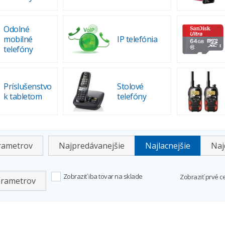
Odolné
mobilné
IP telefónia
telefóny
Príslušenstvo
Stolové
k tabletom
telefóny
arametrov
Najpredávanejšie
Najlacnejšie
Naj
Zobraziť iba tovar na sklade
Zobraziť prvé c
arametrov