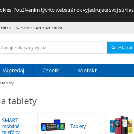
okies. Používaním týchto webstránok vyjadrujete svoj súhla
 320 10
Servis:
+421 2 321 320 20
Hľadať
Výpredaj
Cenník
Kontakt
a tablety
a tablety
SMART
mobilné
Tablety
telefóny