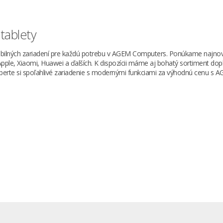
tablety
obilných zariadení pre každú potrebu v AGEM Computers. Ponúkame najnov
ple, Xiaomi, Huawei a ďalších. K dispozícii máme aj bohatý sortiment dopl
erte si spoľahlivé zariadenie s modernými funkciami za výhodnú cenu s 