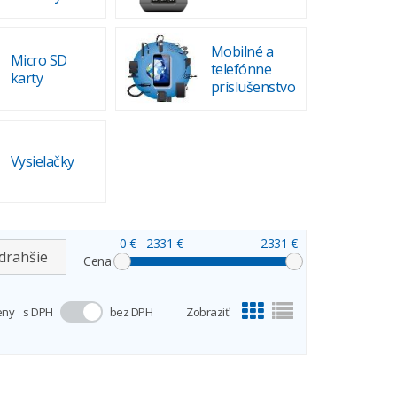
Mobilné a
Micro SD
telefónne
karty
príslušenstvo
Vysielačky
0 €
- 2331 €
2331 €
drahšie
Cena
eny
s DPH
bez DPH
Zobraziť