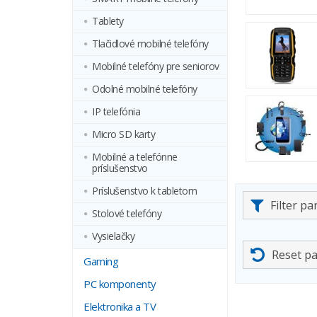
Tablety
Tlačidlové mobilné telefóny
Mobilné telefóny pre seniorov
Odolné mobilné telefóny
IP telefónia
Micro SD karty
Mobilné a telefónne
príslušenstvo
Príslušenstvo k tabletom
Filter p
Stolové telefóny
Vysielačky
Reset p
Gaming
PC komponenty
Elektronika a TV