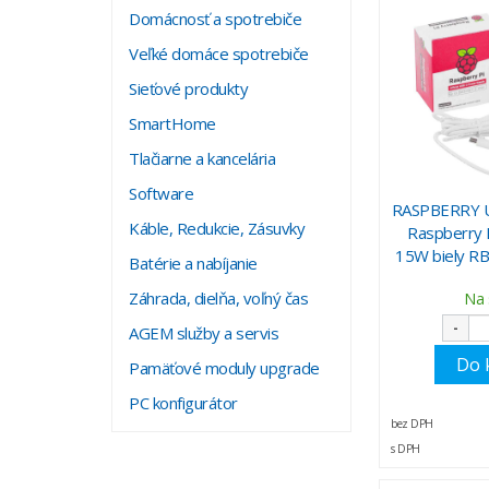
Domácnosť a spotrebiče
Veľké domáce spotrebiče
Sieťové produkty
SmartHome
Tlačiarne a kancelária
Software
RASPBERRY U
Káble, Redukcie, Zásuvky
Raspberry 
15W biely R
Batérie a nabíjanie
Záhrada, dielňa, voľný čas
Na 
-
AGEM služby a servis
Do 
Pamäťové moduly upgrade
PC konfigurátor
bez DPH
s DPH