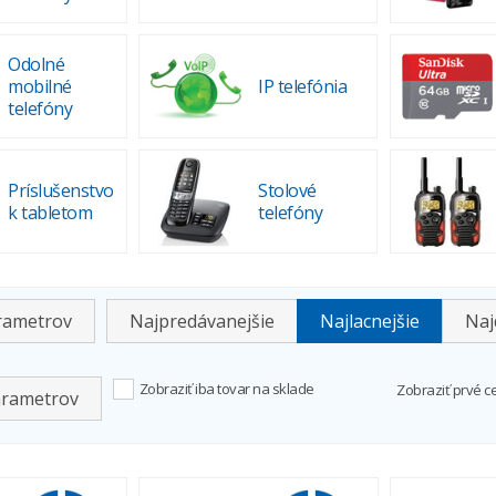
Odolné
mobilné
IP telefónia
telefóny
Príslušenstvo
Stolové
k tabletom
telefóny
arametrov
Najpredávanejšie
Najlacnejšie
Naj
Zobraziť iba tovar na sklade
Zobraziť prvé c
arametrov