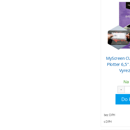
MyScreen CU
Plotter 6,5"
Vyrez
Na 
-
Do 
bez DPH
s DPH