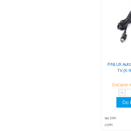
FINLUX Auto
TV (X-
Dočasne 
-
Do 
bez DPH
s DPH