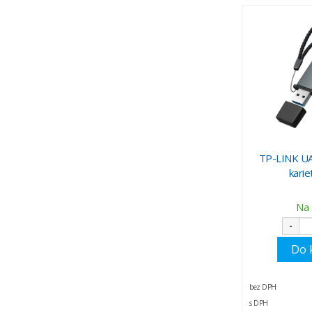
TP-LINK UA
kari
Na 
-
Do 
bez DPH
s DPH