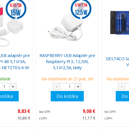
SB adaptér pre
RASPBERRY USB Adaptér pre
DELTACO Sa
Pi 4B 5,1V/3A,
Raspberry Pi 3, 12,5W,
V
B-NETZTEIL4-W
5,1V/2,5A, biely
sklade
Na objednanie do 21 prac. dní
Na objednani
+
-
+
-
košíka
Do košíka
Do 
8,83 €
9,08 €
bez DPH
bez DPH
10,86 €
11,17 €
s DPH
s DPH