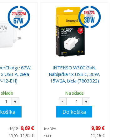
erCharge 67W,
INTENSO W30C GaN,
1x USB-A, biela
Nabíjačka 1x USB C, 30W,
-12-EH)
15V/2A, biela (7803022)
 sklade
Na sklade
+
-
+
košíka
Do košíka
9,69 €
9,89 €
16,18
bez DPH
11,92 €
12,16 €
19,90
s DPH