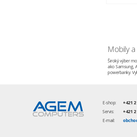
Mobily a 
Široký výber m
ako Samsung, Ap
powerbanky. Vyb
E-shop:
+421 2
Servis:
+421 2
E-mail:
obcho