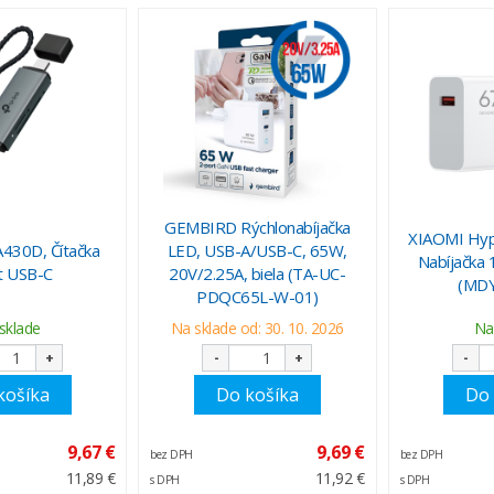
GEMBIRD Rýchlonabíjačka
XIAOMI Hyp
430D, Čítačka
LED, USB-A/USB-C, 65W,
Nabíjačka 
et USB-C
20V/2.25A, biela (TA-UC-
(MDY
PDQC65L-W-01)
sklade
Na sklade od: 30. 10. 2026
Na
+
-
+
-
košíka
Do košíka
Do 
9,67 €
9,69 €
bez DPH
bez DPH
11,89 €
11,92 €
s DPH
s DPH