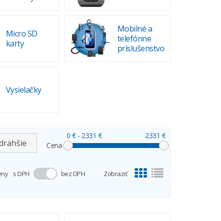
Mobilné a
Micro SD
telefónne
karty
príslušenstvo
Vysielačky
0 €
- 2331 €
2331 €
drahšie
Cena
eny
s DPH
bez DPH
Zobraziť