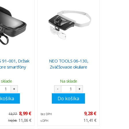
91-001, Držiak
NEO TOOLS 06-130,
 pre smartfóny
Zväčšovacie okuliare
 sklade
Na sklade
+
-
+
košíka
Do košíka
8,99 €
9,28 €
13,77
bez DPH
11,06 €
11,41 €
16,94
s DPH