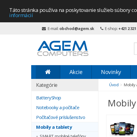
Táto stránka používa na poskytovanie služieb súbory co
informácií
E-mail:
obchod@agem.sk
E-shop:
+421 2 321
Akcie
Novinky
Kategórie
Úvod
Mobily 
BatteryShop
Mobily 
Notebooky a počítače
Počítačové príslušenstvo
Mobily a tablety
SMART mobilné telefóny