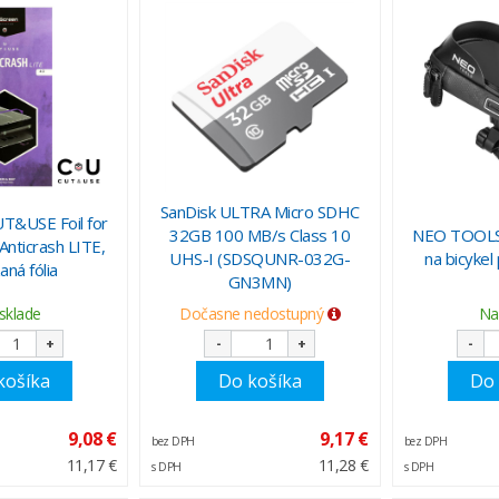
SanDisk ULTRA Micro SDHC
T&USE Foil for
32GB 100 MB/s Class 10
NEO TOOLS 
 Anticrash LITE,
UHS-I (SDSQUNR-032G-
na bicykel
aná fólia
GN3MN)
sklade
Dočasne nedostupný
Na
+
-
+
-
košíka
Do košíka
Do 
9,08 €
9,17 €
bez DPH
bez DPH
11,17 €
11,28 €
s DPH
s DPH