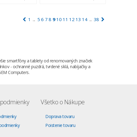
1
5
6
7
8
9
10
11
12
13
14
38
...
...
šie smartfóny a tablety od renomovaných značiek
nkov - ochranné puzdrá, tvrdené sklá, nabíjačky a
AGEM Computers.
podmienky
Všetko o Nákupe
odmienky
Doprava tovaru
podmienky
Poistenie tovaru