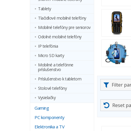
Tablety
Tlačidlové mobilné telefóny
Mobilné telefóny pre seniorov
Odolné mobilné telefóny
IP telefónia
Micro SD karty
Mobilné a telefónne
príslušenstvo
Príslušenstvo k tabletom
Filter p
Stolové telefóny
Vysielačky
Reset p
Gaming
PC komponenty
Elektronika a TV