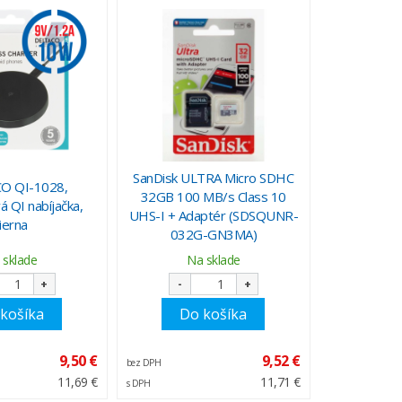
SanDisk ULTRA Micro SDHC
O QI-1028,
32GB 100 MB/s Class 10
 QI nabíjačka,
UHS-I + Adaptér (SDSQUNR-
ierna
032G-GN3MA)
 sklade
Na sklade
+
-
+
košíka
Do košíka
9,50 €
9,52 €
bez DPH
11,69 €
11,71 €
s DPH