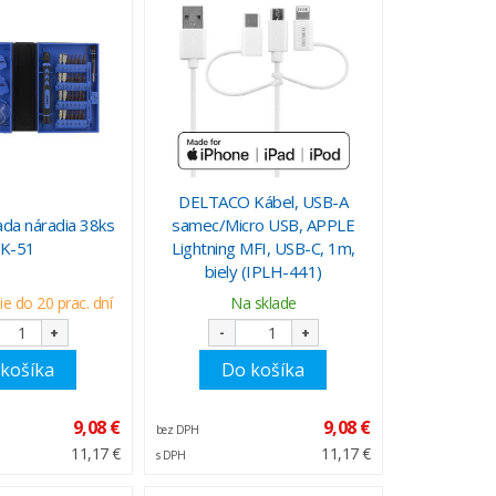
DELTACO Kábel, USB-A
da náradia 38ks
samec/Micro USB, APPLE
K-51
Lightning MFI, USB-C, 1m,
biely (IPLH-441)
e do 20 prac. dní
Na sklade
+
-
+
košíka
Do košíka
9,08 €
9,08 €
bez DPH
11,17 €
11,17 €
s DPH