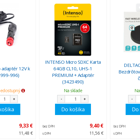
INTENSO Micro SDXC Karta
DELTAC
 adaptér 12V k
64GB CL10, UHS-1
Bezdrôtová
9999-996)
PREMIUM + Adaptér
č
(3423490)
nedostupný
Na sklade
Na
+
-
+
-
košíka
Do košíka
Do 
9,33 €
9,40 €
bez DPH
bez DPH
11,48 €
11,56 €
s DPH
s DPH