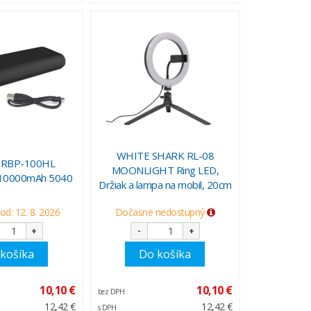
WHITE SHARK RL-08
 RBP-100HL
MOONLIGHT Ring LED,
10000mAh 5040
Držiak a lampa na mobil, 20cm
od: 12. 8. 2026
Dočasne nedostupný
+
-
+
košíka
Do košíka
10,10 €
10,10 €
bez DPH
12,42 €
12,42 €
s DPH