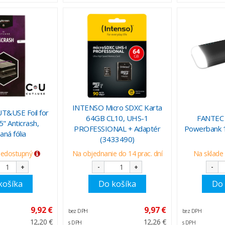
INTENSO Micro SDXC Karta
T&USE Foil for
64GB CL10, UHS-1
FANTEC
5" Anticrash,
PROFESSIONAL + Adaptér
Powerbank 
aná fólia
(3433490)
nedostupný
Na objednanie do 14 prac. dní
Na sklade 
+
-
+
-
košíka
Do košíka
Do 
9,92 €
9,97 €
bez DPH
bez DPH
12,20 €
12,26 €
s DPH
s DPH