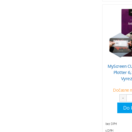
MyScreen CU
Plotter 6,
Vyrez
Dočasne 
-
Do 
bez DPH
s DPH