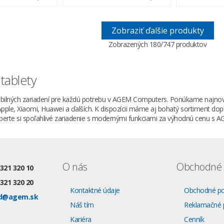
Zobraziť ďalšie produkty
Zobrazených
180
/747 produktov
tablety
obilných zariadení pre každú potrebu v AGEM Computers. Ponúkame najnov
ple, Xiaomi, Huawei a ďalších. K dispozícii máme aj bohatý sortiment dopl
erte si spoľahlivé zariadenie s modernými funkciami za výhodnú cenu s 
O nás
Obchodné 
 321 320 10
 321 320 20
Kontaktné údaje
Obchodné p
d@agem.sk
Náš tím
Reklamačné 
Kariéra
Cenník