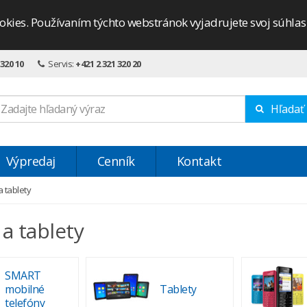
okies. Používaním týchto webstránok vyjadrujete svoj súhla
 320 10
Servis:
+421 2 321 320 20
Hľadať
Výpredaj
Cenník
Kontakt
a tablety
a tablety
SMART
mobilné
Tablety
telefóny