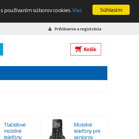
Súhlasím
s s používaním súborov cookies.
Viac
Prihlásenie a registrácia
Košík
Tlačidlové
Mobilné
mobilné
telefóny pre
telefóny
seniorov