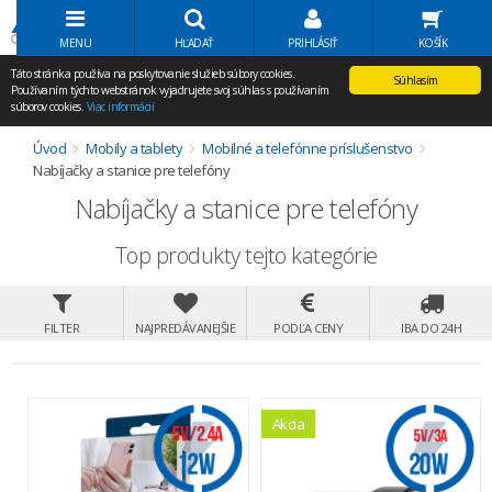
Volať Agem
MENU
HĽADAŤ
PRIHLÁSIŤ
KOŠÍK
Táto stránka používa na poskytovanie služieb súbory cookies.
Súhlasím
Používaním týchto webstránok vyjadrujete svoj súhlas s používaním
súborov cookies.
Viac informácií
Úvod
Mobily a tablety
Mobilné a telefónne príslušenstvo
Nabíjačky a stanice pre telefóny
Nabíjačky a stanice pre telefóny
Top produkty tejto kategórie
FILTER
NAJPREDÁVANEJŠIE
PODĽA CENY
IBA DO 24H
Akcia