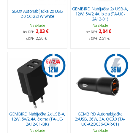
GEMBIRD Nabíjačka 2x USB-A,
SBOX Autonabíjačka 2x USB
12W, 5V/2,4A, biela (TA-UC-
2.0 CC-221W white
2A12-01)
Na sklade
Na sklade
2,03 €
2,04 €
bez DPH
bez DPH
2,50 €
2,51 €
s DPH
s DPH
GEMBIRD Nabíjačka 2x USB-A,
GEMBIRD Autonabíjačka
12W, 5V/2,4A, čierna (TA-UC-
2xUSB, 36W, 3A, QC3.0 (TA-
2A12-01-BK)
UC-A2QC36-CAR-01)
Na sklade
Na sklade