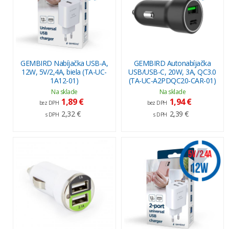
GEMBIRD Nabíjačka USB-A,
GEMBIRD Autonabíjačka
12W, 5V/2,4A, biela (TA-UC-
USB/USB-C, 20W, 3A, QC3.0
1A12-01)
(TA-UC-A2PDQC20-CAR-01)
Na sklade
Na sklade
1,89 €
1,94 €
bez DPH
bez DPH
2,32 €
2,39 €
s DPH
s DPH