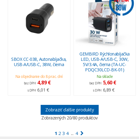
GEMBIRD Rýchlonabíjačka
SBOX CC-038, Autonabíjačka,
LED, USB-A/USB-C, 30W,
USB-A/USB-C, 38W, čierna
5V/3.4A, čierna (TA-UC-
PDQC30LCD-BK-01)
Na objednanie do 8 prac. dní
Na sklade
4,89 €
5,60 €
bez DPH
bez DPH
6,01 €
6,89 €
s DPH
s DPH
Zobraziť ďalšie produkty
Zobrazených
20
/80 produktov
1
2
3
4
4
...