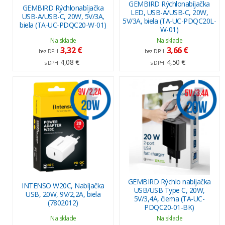
GEMBIRD Rýchlonabíjačka
GEMBIRD Rýchlonabíjačka
LED, USB-A/USB-C, 20W,
USB-A/USB-C, 20W, 5V/3A,
5V/3A, biela (TA-UC-PDQC20L-
biela (TA-UC-PDQC20-W-01)
W-01)
Na sklade
Na sklade
3,32 €
3,66 €
bez DPH
bez DPH
4,08 €
4,50 €
s DPH
s DPH
GEMBIRD Rýchlo nabíjačka
INTENSO W20C, Nabíjačka
USB/USB Type C, 20W,
USB, 20W, 9V/2,2A, biela
5V/3,4A, čierna (TA-UC-
(7802012)
PDQC20-01-BK)
Na sklade
Na sklade