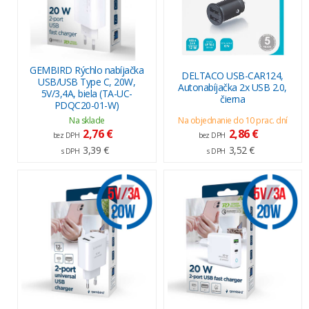
GEMBIRD Rýchlo nabíjačka
DELTACO USB-CAR124,
USB/USB Type C, 20W,
Autonabíjačka 2x USB 2.0,
5V/3,4A, biela (TA-UC-
čierna
PDQC20-01-W)
Na sklade
Na objednanie do 10 prac. dní
2,76 €
2,86 €
bez DPH
bez DPH
3,39 €
3,52 €
s DPH
s DPH