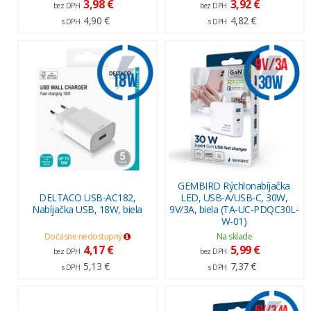
3,98 €
3,92 €
bez DPH
bez DPH
4,90 €
4,82 €
s DPH
s DPH
GEMBIRD Rýchlonabíjačka
DELTACO USB-AC182,
LED, USB-A/USB-C, 30W,
Nabíjačka USB, 18W, biela
9V/3A, biela (TA-UC-PDQC30L-
W-01)
Dočasne nedostupný
Na sklade
4,17 €
5,99 €
bez DPH
bez DPH
5,13 €
7,37 €
s DPH
s DPH