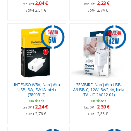
2,04 €
2,23 €
bez DPH
bez DPH
2,51 €
2,74 €
s DPH
s DPH
INTENSO W5A, Nabíjačka
GEMBIRD Nabíjačka USB-
USB, 5W, 5V/1A, biela
A/USB-C, 12W, 5V/2,4A, biela
(7800512)
(TA-UC-2AC12-01)
Na sklade
Na sklade
2,24 €
2,30 €
bez DPH
bez DPH
2,76 €
2,83 €
s DPH
s DPH