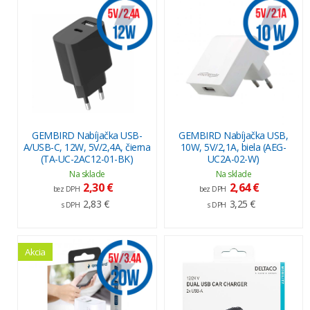
GEMBIRD Nabíjačka USB-
GEMBIRD Nabíjačka USB,
A/USB-C, 12W, 5V/2,4A, čierna
10W, 5V/2,1A, biela (AEG-
(TA-UC-2AC12-01-BK)
UC2A-02-W)
Na sklade
Na sklade
2,30 €
2,64 €
bez DPH
bez DPH
2,83 €
3,25 €
s DPH
s DPH
Akcia