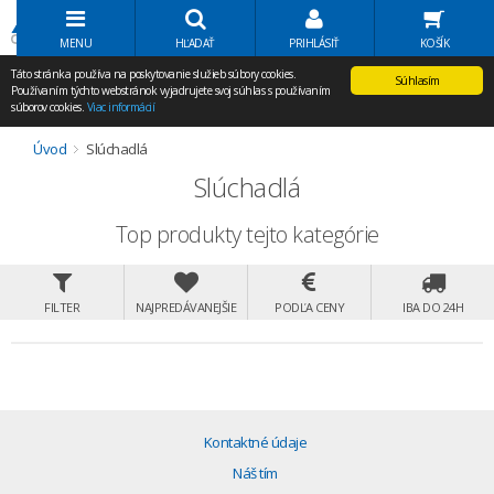
Volať Agem
MENU
HĽADAŤ
PRIHLÁSIŤ
KOŠÍK
Táto stránka používa na poskytovanie služieb súbory cookies.
Súhlasím
Používaním týchto webstránok vyjadrujete svoj súhlas s používaním
súborov cookies.
Viac informácií
Úvod
Slúchadlá
Slúchadlá
Top produkty tejto kategórie
FILTER
NAJPREDÁVANEJŠIE
PODĽA CENY
IBA DO 24H
Kontaktné údaje
Náš tím