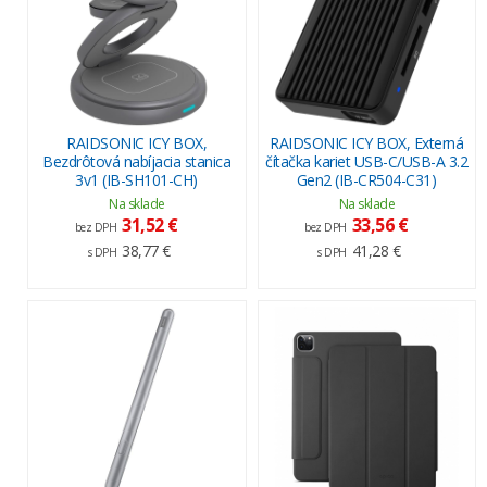
RAIDSONIC ICY BOX,
RAIDSONIC ICY BOX, Externá
Bezdrôtová nabíjacia stanica
čítačka kariet USB-C/USB-A 3.2
3v1 (IB-SH101-CH)
Gen2 (IB-CR504-C31)
Na sklade
Na sklade
31,52 €
33,56 €
bez DPH
bez DPH
38,77 €
41,28 €
s DPH
s DPH