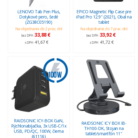
LENOVO Tab Pen Plus,
EPICO Magnetic Flip Case pre
Dotykové pero, šedé
iPad Pro 12.9" (2021), Obal na
(ZG38C05190)
tablet
Na objednanie do 2 prac. dní
Na objednanie do 7 prac. dní
33,88 €
33,92 €
bez DPH
bez DPH
41,67 €
41,72 €
s DPH
s DPH
RAIDSONIC ICY-BOX GaN,
RAIDSONIC ICY BOX IB-
Rýchlonabíjačka, 3x USB-C/1x
TH100-DK, Stojan na
USB, PD/QC, 100W, čierna
tablet/smartfón 11"
(61116)