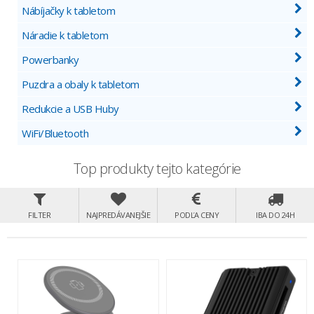
Nábíjačky k tabletom
Náradie k tabletom
Powerbanky
Puzdra a obaly k tabletom
Redukcie a USB Huby
WiFi/Bluetooth
Top produkty tejto kategórie
FILTER
NAJPREDÁVANEJŠIE
PODĽA CENY
IBA DO 24H