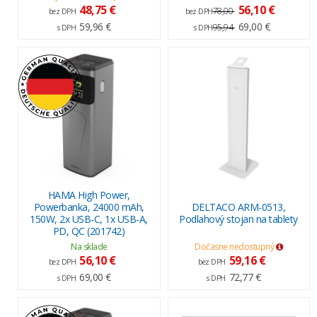
48,75 €
56,10 €
78,00
bez DPH
bez DPH
59,96 €
69,00 €
95,94
s DPH
s DPH
HAMA High Power,
Powerbanka, 24000 mAh,
DELTACO ARM-0513,
150W, 2x USB-C, 1x USB-A,
Podlahový stojan na tablety
PD, QC (201742)
Na sklade
Dočasne nedostupný
56,10 €
59,16 €
bez DPH
bez DPH
69,00 €
72,77 €
s DPH
s DPH