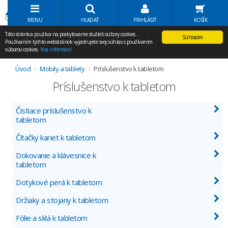
Volať Agem
MENU
HĽADAŤ
PRIHLÁSIŤ
KOŠÍK
Táto stránka používa na poskytovanie služieb súbory cookies.
Súhlasím
Používaním týchto webstránok vyjadrujete svoj súhlas s používaním
súborov cookies.
Viac informácií
Úvod
Mobily a tablety
Príslušenstvo k tabletom
Príslušenstvo k tabletom
Čistiace príslušenstvo k
tabletom
Čítačky kariet k tabletom
Dokovanie a klávesnice k
tabletom
Dotykové perá k tabletom
Držiaky a stojany k tabletom
Fólie a sklá k tabletom