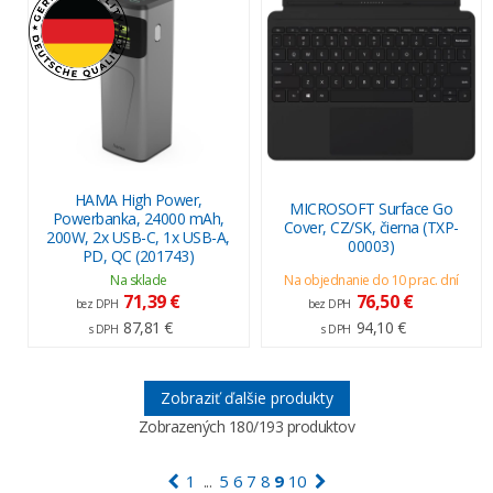
HAMA High Power,
MICROSOFT Surface Go
Powerbanka, 24000 mAh,
Cover, CZ/SK, čierna (TXP-
200W, 2x USB-C, 1x USB-A,
00003)
PD, QC (201743)
Na sklade
Na objednanie do 10 prac. dní
71,39 €
76,50 €
bez DPH
bez DPH
87,81 €
94,10 €
s DPH
s DPH
Zobraziť ďalšie produkty
Zobrazených
180
/193 produktov
1
5
6
7
8
9
10
...