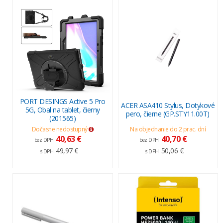
PORT DESINGS Active 5 Pro
ACER ASA410 Stylus, Dotykové
5G, Obal na tablet, čierny
pero, čierne (GP.STY11.00T)
(201565)
Dočasne nedostupný
Na objednanie do 2 prac. dní
40,63 €
40,70 €
bez DPH
bez DPH
49,97 €
50,06 €
s DPH
s DPH