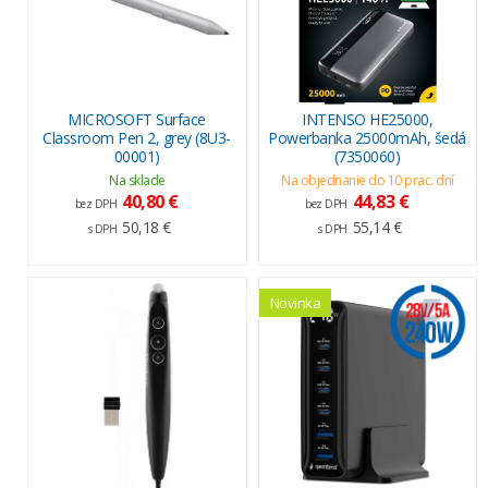
MICROSOFT Surface
INTENSO HE25000,
Classroom Pen 2, grey (8U3-
Powerbanka 25000mAh, šedá
00001)
(7350060)
Na sklade
Na objednanie do 10 prac. dní
40,80 €
44,83 €
bez DPH
bez DPH
50,18 €
55,14 €
s DPH
s DPH
Novinka