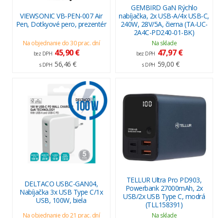
GEMBIRD GaN Rýchlo
VIEWSONIC VB-PEN-007 Air
nabíjačka, 2x USB-A/4x USB-C,
Pen, Dotkyové pero, prezentér
240W, 28V/5A, čierna (TA-UC-
2A4C-PD240-01-BK)
Na objednanie do 30 prac. dní
Na sklade
45,90 €
47,97 €
bez DPH
bez DPH
56,46 €
59,00 €
s DPH
s DPH
TELLUR Ultra Pro PD903,
DELTACO USBC-GAN04,
Powerbank 27000mAh, 2x
Nabíjačka 3x USB Type C/1x
USB/2x USB Type C, modrá
USB, 100W, biela
(TLL158391)
Na objednanie do 21 prac. dní
Na sklade