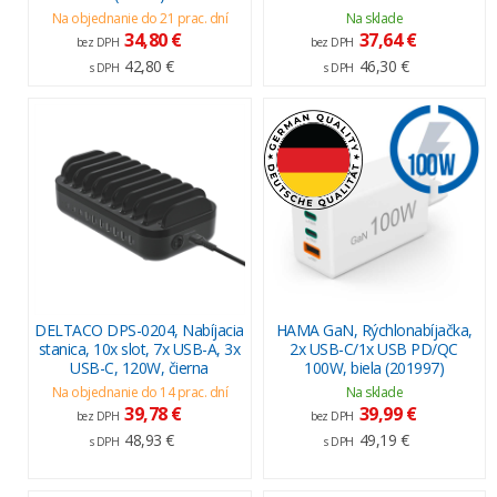
Na objednanie do 21 prac. dní
Na sklade
34,80 €
37,64 €
bez DPH
bez DPH
42,80 €
46,30 €
s DPH
s DPH
DELTACO DPS-0204, Nabíjacia
HAMA GaN, Rýchlonabíjačka,
stanica, 10x slot, 7x USB-A, 3x
2x USB-C/1x USB PD/QC
USB-C, 120W, čierna
100W, biela (201997)
Na objednanie do 14 prac. dní
Na sklade
39,78 €
39,99 €
bez DPH
bez DPH
48,93 €
49,19 €
s DPH
s DPH