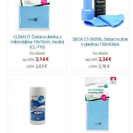
CLEAN IT Čistiaca utierka z
SBOX CS-5005B, čistiaci roztok
mikrovlákna 19x19cm, modrá
s utierkou 150ml blue
(CL-710)
Na sklade
Na sklade
2,14 €
2,24 €
bez DPH
bez DPH
2,63 €
2,76 €
s DPH
s DPH