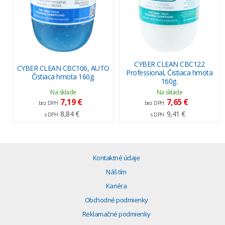
CYBER CLEAN CBC122
CYBER CLEAN CBC106, AUTO
Professional, Čistiaca hmota
Čistiaca hmota 160g.
160g.
Na sklade
Na sklade
7,19 €
7,65 €
bez DPH
bez DPH
8,84 €
9,41 €
s DPH
s DPH
Kontaktné údaje
Náš tím
Kariéra
Obchodné podmienky
Reklamačné podmienky