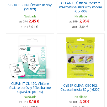
CLEAN IT Čistiaca utierka z
SBOX CS-08N, Čistiace utierky
mikrovlákna 40x42cm, modrá
(neutrál)
(CL-700)
Na sklade
Na sklade
2,45 €
2,96 €
bez DPH
bez DPH
3,01 €
3,64 €
s DPH
s DPH
CLEAN IT CL-150, Vlhčené
CYBER CLEAN CBC102,
čistiace obrúsky 52ks (balené
Čistiaca hmota 80g. (46200)
separátne po 1ks)
Na sklade
Na sklade
3,16 €
4,08 €
bez DPH
bez DPH