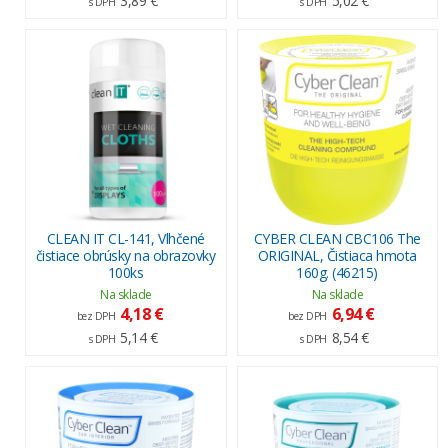
3,89 €
5,02 €
s DPH
s DPH
CLEAN IT CL-141, Vlhčené
CYBER CLEAN CBC106 The
čistiace obrúsky na obrazovky
ORIGINAL, Čistiaca hmota
100ks
160g. (46215)
Na sklade
Na sklade
4,18 €
6,94 €
bez DPH
bez DPH
5,14 €
8,54 €
s DPH
s DPH