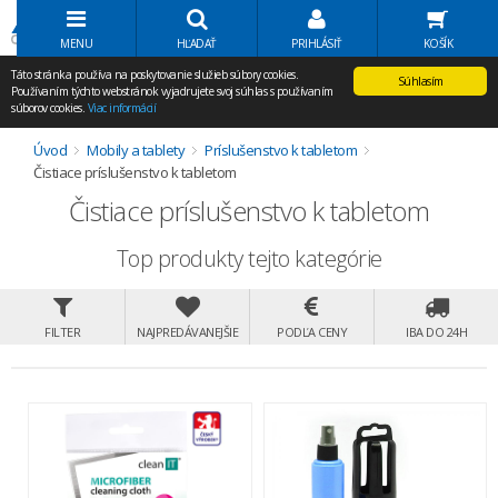
Volať Agem
MENU
HĽADAŤ
PRIHLÁSIŤ
KOŠÍK
Táto stránka používa na poskytovanie služieb súbory cookies.
Súhlasím
Používaním týchto webstránok vyjadrujete svoj súhlas s používaním
súborov cookies.
Viac informácií
Úvod
Mobily a tablety
Príslušenstvo k tabletom
Čistiace príslušenstvo k tabletom
Čistiace príslušenstvo k tabletom
Top produkty tejto kategórie
FILTER
NAJPREDÁVANEJŠIE
PODĽA CENY
IBA DO 24H