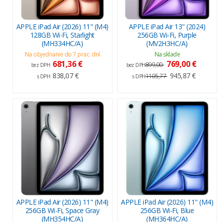
APPLE iPad Air (2026) 11" (M4)
APPLE iPad Air 13" (2024)
128GB Wi-Fi, Starlight
256GB Wi-Fi, Purple
(MH334HC/A)
(MV2H3HC/A)
Na objednanie do 7 prac. dní
Na sklade
681,36 €
769,00 €
899,00
bez DPH
bez DPH
838,07 €
945,87 €
1105,77
s DPH
s DPH
APPLE iPad Air (2026) 11" (M4)
APPLE iPad Air (2026) 11" (M4)
256GB Wi-Fi, Space Gray
256GB Wi-Fi, Blue
(MH354HC/A)
(MH364HC/A)