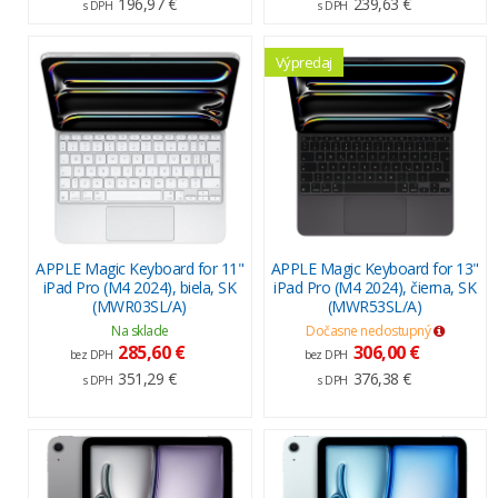
196,97 €
239,63 €
s DPH
s DPH
Výpredaj
APPLE Magic Keyboard for 11"
APPLE Magic Keyboard for 13"
iPad Pro (M4 2024), biela, SK
iPad Pro (M4 2024), čierna, SK
(MWR03SL/A)
(MWR53SL/A)
Na sklade
Dočasne nedostupný
285,60 €
306,00 €
bez DPH
bez DPH
351,29 €
376,38 €
s DPH
s DPH