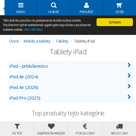
Volať Agem
MENU
HĽADAŤ
PRIHLÁSIŤ
KOŠÍK
Táto stránka používa na poskytovanie služieb súbory cookies.
Súhlasím
Používaním týchto webstránok vyjadrujete svoj súhlas s používaním
súborov cookies.
Viac informácií
Úvod
Mobily a tablety
Tablety
Tablety iPad
Tablety iPad
iPad - príslušenstvo
iPad Air (2024)
iPad Air (2026)
iPad Pro (2025)
Top produkty tejto kategórie
FILTER
NAJPREDÁVANEJŠIE
PODĽA CENY
IBA DO 24H