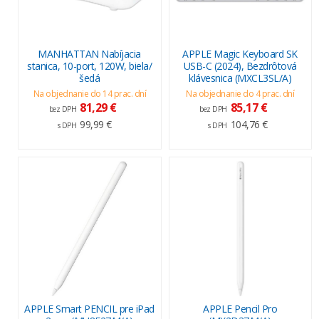
MANHATTAN Nabíjacia
APPLE Magic Keyboard SK
stanica, 10-port, 120W, biela/
USB-C (2024), Bezdrôtová
šedá
klávesnica (MXCL3SL/A)
Na objednanie do 14 prac. dní
Na objednanie do 4 prac. dní
81,29 €
85,17 €
bez DPH
bez DPH
99,99 €
104,76 €
s DPH
s DPH
APPLE Smart PENCIL pre iPad
APPLE Pencil Pro