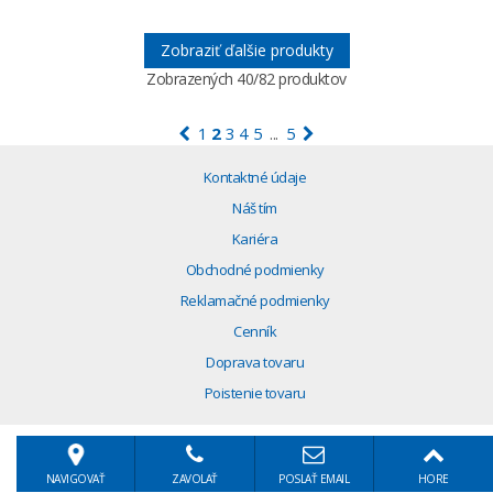
Zobraziť ďalšie produkty
Zobrazených
40
/82 produktov
1
2
3
4
5
5
...
Kontaktné údaje
Náš tím
Kariéra
Obchodné podmienky
Reklamačné podmienky
Cenník
Doprava tovaru
Poistenie tovaru
NAVIGOVAŤ
ZAVOLAŤ
POSLAŤ EMAIL
HORE