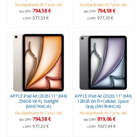
Na objednanie do 7 prac. dní
Na objednanie do 7 prac. dní
794,58 €
794,58 €
bez DPH
bez DPH
977,33 €
977,33 €
s DPH
s DPH
APPLE iPad Air (2026) 11" (M4)
APPLE iPad Air (2026) 11" (M4)
256GB Wi-Fi, Starlight
128GB Wi-Fi+Cellular, Space
(MH374HC/A)
Gray (MH784HC/A)
Na objednanie do 7 prac. dní
Na objednanie do 7 prac. dní
794,58 €
819,06 €
bez DPH
bez DPH
977,33 €
1007,44 €
s DPH
s DPH