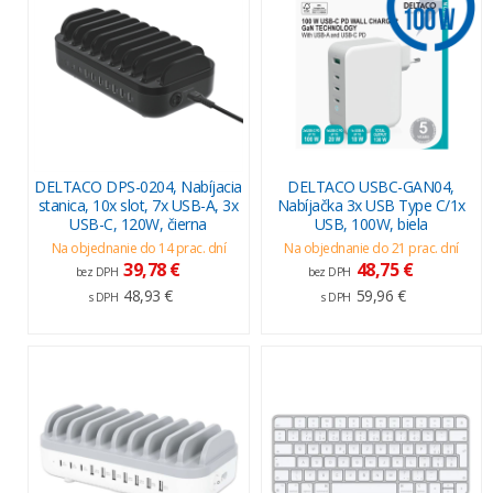
DELTACO DPS-0204, Nabíjacia
DELTACO USBC-GAN04,
stanica, 10x slot, 7x USB-A, 3x
Nabíjačka 3x USB Type C/1x
USB-C, 120W, čierna
USB, 100W, biela
Na objednanie do 14 prac. dní
Na objednanie do 21 prac. dní
39,78 €
48,75 €
bez DPH
bez DPH
48,93 €
59,96 €
s DPH
s DPH