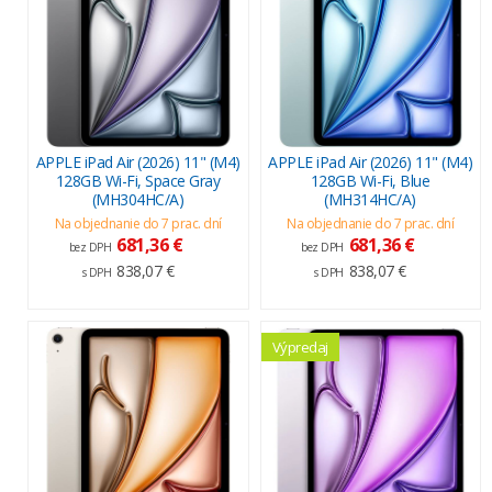
APPLE iPad Air (2026) 11" (M4)
APPLE iPad Air (2026) 11" (M4)
128GB Wi-Fi, Space Gray
128GB Wi-Fi, Blue
(MH304HC/A)
(MH314HC/A)
Na objednanie do 7 prac. dní
Na objednanie do 7 prac. dní
681,36 €
681,36 €
bez DPH
bez DPH
838,07 €
838,07 €
s DPH
s DPH
Výpredaj