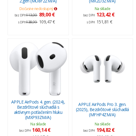
2.gen (MU8F2ZM/A)
(MX2D3ZM/A)
Dočasne nedostupný
Na sklade
89,00 €
123,42 €
113,00
bez DPH
bez DPH
109,47 €
151,81 €
138,99
s DPH
s DPH
APPLE AirPods 4. gen. (2024),
APPLE AirPods Pro 3. gen.
Bezdrôtové slúchadlá s
(2025), Bezdrôtové slúchadlá
aktívnym potlačením hluku
(MFHP4ZM/A)
(MXP93ZM/A)
Na sklade
Na sklade
160,14 €
194,82 €
bez DPH
bez DPH