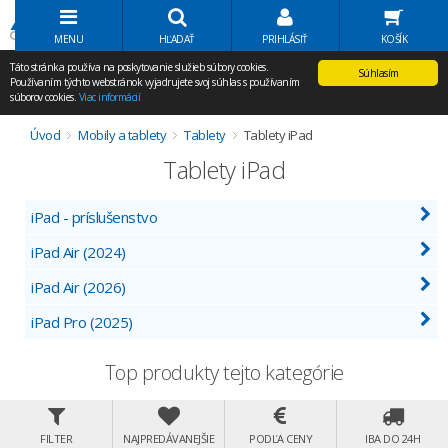
Volať Agem
MENU
HĽADAŤ
PRIHLÁSIŤ
KOŠÍK
Táto stránka používa na poskytovanie služieb súbory cookies.
Súhlasím
Používaním týchto webstránok vyjadrujete svoj súhlas s používaním
súborov cookies.
Viac informácií
Úvod
Mobily a tablety
Tablety
Tablety iPad
Tablety iPad
iPad - príslušenstvo
iPad Air (2024)
iPad Air (2026)
iPad Pro (2025)
Top produkty tejto kategórie
FILTER
NAJPREDÁVANEJŠIE
PODĽA CENY
IBA DO 24H