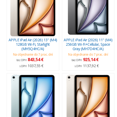
APPLE iPad Air (2026) 13" (M4)
APPLE iPad Air (2026) 11" (M4)
128GB Wi-Fi, Starlight
256GB Wi-Fi+Cellular, Space
(MH5Q4HC/A)
Gray (MH7D4HC/A)
Na objednanie do 7 prac. dní
Na objednanie do 7 prac. dní
843,54 €
925,14 €
bez DPH
bez DPH
1037,55 €
1137,92 €
s DPH
s DPH