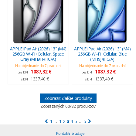
APPLE iPad Air (2026) 13" (M4)
APPLE iPad Air (2026) 13" (M4)
256GB Wi-Fi+Cellular, Space
256GB Wi-Fi+Cellular, Blue
Gray (MH9H4HC/A)
(MH9J4HC/A)
Na objednanie do 7 prac. dní
Na objednanie do 7 prac. dní
1087,32 €
1087,32 €
bez DPH
bez DPH
1337,40 €
1337,40 €
s DPH
s DPH
Zobraziť ďalšie produkty
Zobrazených
60
/82 produktov
1
1
2
3
4
5
5
...
...
Kontaktné údaje