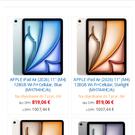
APPLE iPad Air (2026) 11" (M4)
APPLE iPad Air (2026) 11" (M4)
128GB Wi-Fi+Cellular, Blue
128GB Wi-Fi+Cellular, Starlight
(MH794HC/A)
(MH7A4HC/A)
Na objednanie do 7 prac. dní
Na objednanie do 7 prac. dní
819,06 €
819,06 €
bez DPH
bez DPH
1007,44 €
1007,44 €
s DPH
s DPH