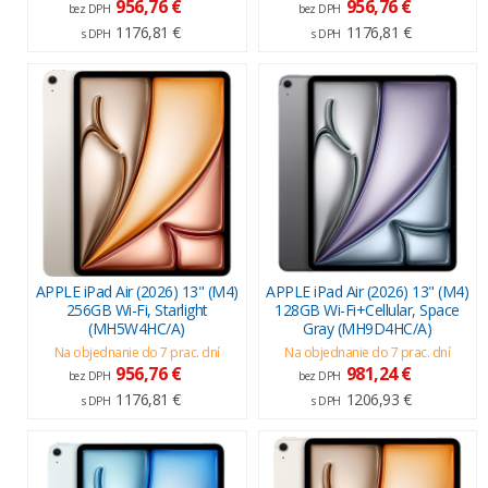
956,76 €
956,76 €
bez DPH
bez DPH
1176,81 €
1176,81 €
s DPH
s DPH
APPLE iPad Air (2026) 13" (M4)
APPLE iPad Air (2026) 13" (M4)
256GB Wi-Fi, Starlight
128GB Wi-Fi+Cellular, Space
(MH5W4HC/A)
Gray (MH9D4HC/A)
Na objednanie do 7 prac. dní
Na objednanie do 7 prac. dní
956,76 €
981,24 €
bez DPH
bez DPH
1176,81 €
1206,93 €
s DPH
s DPH