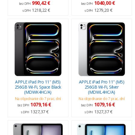
990,42 €
1040,00 €
bez DPH
bez DPH
1218,22 €
1279,20 €
s DPH
s DPH
APPLE iPad Pro 11" (M5)
APPLE iPad Pro 11" (M5)
256GB Wi-Fi, Space Black
256GB Wi-Fi, Silver
(MDWK4HC/A)
(MDWL4HC/A)
Na objednanie do 7 prac. dní
Na objednanie do 7 prac. dní
1079,16 €
1079,16 €
bez DPH
bez DPH
1327,37 €
1327,37 €
s DPH
s DPH