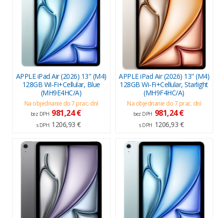
APPLE iPad Air (2026) 13" (M4)
APPLE iPad Air (2026) 13" (M4)
128GB Wi-Fi+Cellular, Blue
128GB Wi-Fi+Cellular, Starlight
(MH9E4HC/A)
(MH9F4HC/A)
Na objednanie do 7 prac. dní
Na objednanie do 7 prac. dní
981,24 €
981,24 €
bez DPH
bez DPH
1206,93 €
1206,93 €
s DPH
s DPH