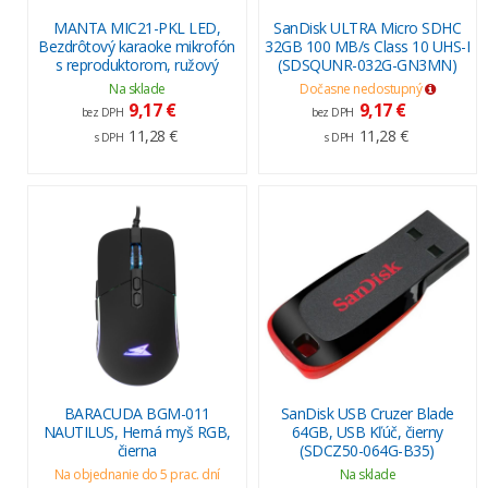
MANTA MIC21-PKL LED,
SanDisk ULTRA Micro SDHC
Bezdrôtový karaoke mikrofón
32GB 100 MB/s Class 10 UHS-I
s reproduktorom, ružový
(SDSQUNR-032G-GN3MN)
Na sklade
Dočasne nedostupný
9,17 €
9,17 €
bez DPH
bez DPH
11,28 €
11,28 €
s DPH
s DPH
BARACUDA BGM-011
SanDisk USB Cruzer Blade
NAUTILUS, Herná myš RGB,
64GB, USB Kľúč, čierny
čierna
(SDCZ50-064G-B35)
Na objednanie do 5 prac. dní
Na sklade