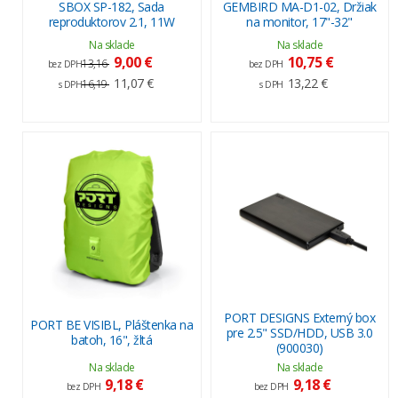
SBOX SP-182, Sada
GEMBIRD MA-D1-02, Držiak
reproduktorov 2.1, 11W
na monitor, 17"-32"
Na sklade
Na sklade
9,00 €
10,75 €
13,16
bez DPH
bez DPH
11,07 €
13,22 €
16,19
s DPH
s DPH
PORT DESIGNS Externý box
PORT BE VISIBL, Pláštenka na
pre 2.5" SSD/HDD, USB 3.0
batoh, 16", žltá
(900030)
Na sklade
Na sklade
9,18 €
9,18 €
bez DPH
bez DPH