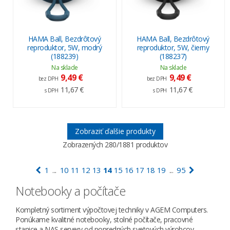
HAMA Ball, Bezdrôtový
HAMA Ball, Bezdrôtový
reproduktor, 5W, modrý
reproduktor, 5W, čierny
(188239)
(188237)
Na sklade
Na sklade
9,49 €
9,49 €
bez DPH
bez DPH
11,67 €
11,67 €
s DPH
s DPH
Zobraziť ďalšie produkty
Zobrazených
280
/1881 produktov
1
10
11
12
13
14
15
16
17
18
19
95
...
...
Notebooky a počítače
Kompletný sortiment výpočtovej techniky v AGEM Computers.
Ponúkame kvalitné notebooky, stolné počítače, pracovné
stanice a NAS servery od popredných svetových výrobcov.