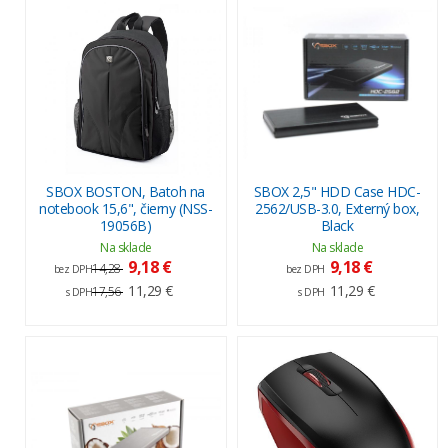
SBOX BOSTON, Batoh na
SBOX 2,5" HDD Case HDC-
notebook 15,6", čierny (NSS-
2562/USB-3.0, Externý box,
19056B)
Black
Na sklade
Na sklade
9,18 €
9,18 €
14,28
bez DPH
bez DPH
11,29 €
11,29 €
17,56
s DPH
s DPH