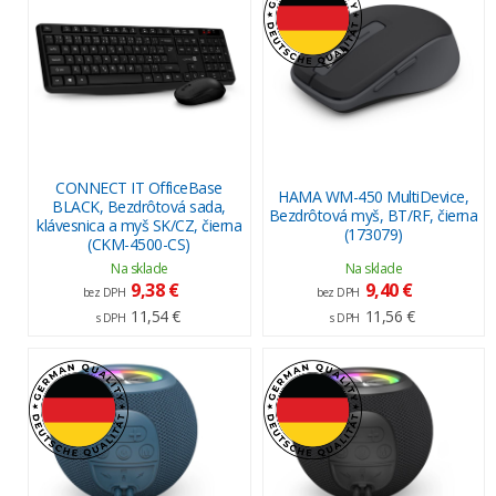
CONNECT IT OfficeBase
HAMA WM-450 MultiDevice,
BLACK, Bezdrôtová sada,
Bezdrôtová myš, BT/RF, čierna
klávesnica a myš SK/CZ, čierna
(173079)
(CKM-4500-CS)
Na sklade
Na sklade
9,38 €
9,40 €
bez DPH
bez DPH
11,54 €
11,56 €
s DPH
s DPH