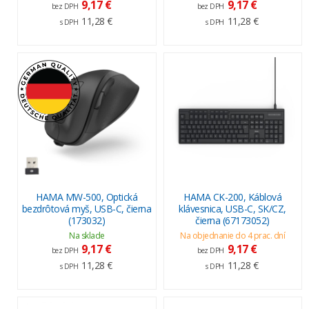
9,17 €
9,17 €
bez DPH
bez DPH
11,28 €
11,28 €
s DPH
s DPH
HAMA MW-500, Optická
HAMA CK-200, Káblová
bezdrôtová myš, USB-C, čierna
klávesnica, USB-C, SK/CZ,
(173032)
čierna (67173052)
Na sklade
Na objednanie do 4 prac. dní
9,17 €
9,17 €
bez DPH
bez DPH
11,28 €
11,28 €
s DPH
s DPH