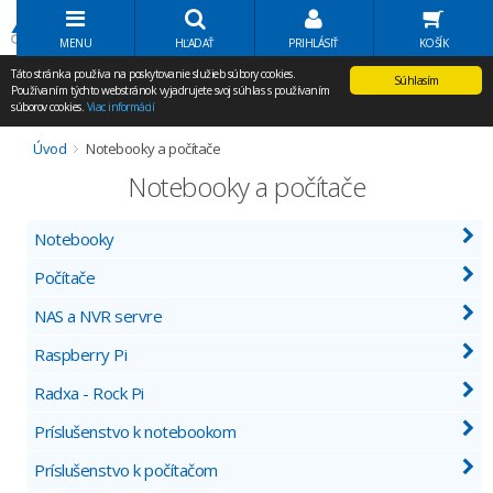
Volať Agem
MENU
HĽADAŤ
PRIHLÁSIŤ
KOŠÍK
Táto stránka používa na poskytovanie služieb súbory cookies.
Súhlasím
Používaním týchto webstránok vyjadrujete svoj súhlas s používaním
súborov cookies.
Viac informácií
Úvod
Notebooky a počítače
Notebooky a počítače
Notebooky
Počítače
NAS a NVR servre
Raspberry Pi
Radxa - Rock Pi
Príslušenstvo k notebookom
Príslušenstvo k počítačom