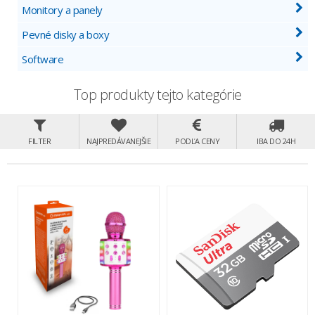
Monitory a panely
Pevné disky a boxy
Software
Top produkty tejto kategórie
FILTER
NAJPREDÁVANEJŠIE
PODĽA CENY
IBA DO 24H