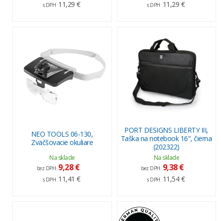
11,29 €
11,29 €
s DPH
s DPH
PORT DESIGNS LIBERTY III,
NEO TOOLS 06-130,
Taška na notebook 16", čierna
Zväčšovacie okuliare
(202322)
Na sklade
Na sklade
9,28 €
9,38 €
bez DPH
bez DPH
11,41 €
11,54 €
s DPH
s DPH